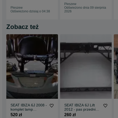
Pleszew
Pleszew
Odświeżono dnia 09 sierpnia
Odświeżono dzisiaj o 04:38
2026
Zobacz też
SEAT IBIZA 6J 2008 -
SEAT IBIZA 6J Lift
komplet lamp
2012 - pas przedni
reflektory przód nowe
wzmocnienie
520 zł
260 zł
DEPO H4