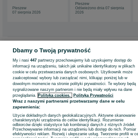
Pleszew
Pleszew
Odświeżono dnia 07 sierpnia
07 sierpnia 2026
2026
Strona główna
Motoryzacja
Części samochodowe
Osobowe
Osobowe -
Dbamy o Twoją prywatność
Wielkopolskie
Osobowe - Pleszew
My i nasi
447
partnerzy przechowujemy lub uzyskujemy dostęp do
informacji na urządzeniu, takich jak unikalne identyfikatory w plikach
KATEGORIA
cookie w celu przetwarzania danych osobowych. Użytkownik może
zaakceptować wybory lub zarządzać nimi, klikając poniżej lub w
ID:
381023755
Wyświetlenia: 19
dowolnym momencie na stronie polityki prywatności. Te wybory będą
sygnalizowane naszym partnerom i nie będą miały wpływu na dane
przeglądania.
Polityka cookies,
Polityka Prywatności
Zadzwoń / SMS
Wyślij wiadomość
Wraz z naszymi partnerami przetwarzamy dane w celu
zapewnienia:
Użycie dokładnych danych geolokalizacyjnych. Aktywne skanowanie
charakterystyki urządzenia do celów identyfikacji. Rozumienie
odbiorców dzięki statystyce lub kombinacji danych z różnych źródeł.
Przechowywanie informacji na urządzeniu lub dostęp do nich. Pomiar
efektywności reklam. Rozwój i ulepszanie usług. Tworzenie profili w c