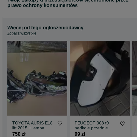
prawo ochrony konsumentów.
Więcej od tego ogłoszeniodawcy
Zobacz wszystkie
TOYOTA AURIS E18
PEUGEOT 308 t9
lift 2015 + lampa
nadkole przednie
przednia
750 zł
99 zł