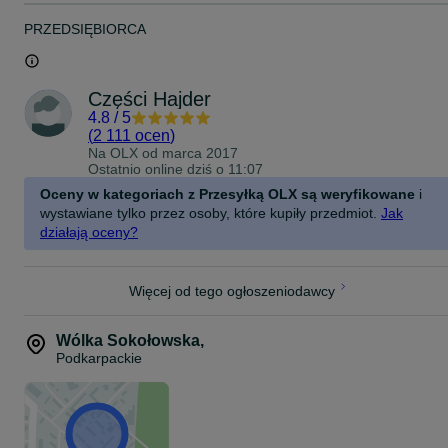
PRZEDSIĘBIORCA
Części Hajder
4.8
/
5
(
2 111 ocen
)
Na OLX od
marca 2017
Ostatnio online dziś o 11:07
Oceny w kategoriach z Przesyłką OLX są weryfikowane
i
wystawiane tylko przez osoby, które kupiły przedmiot.
Jak
działają oceny?
Więcej od tego ogłoszeniodawcy
Wólka Sokołowska
,
Podkarpackie