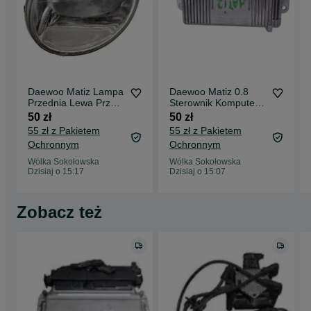
Daewoo Matiz Lampa
Daewoo Matiz 0.8
Przednia Lewa Przód
Sterownik Komputer
LP
Silnika
50 zł
50 zł
55 zł z Pakietem
55 zł z Pakietem
Ochronnym
Ochronnym
Wólka Sokołowska
Wólka Sokołowska
Dzisiaj o 15:17
Dzisiaj o 15:07
Zobacz też