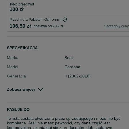
Tylko przedmiot
100 zł
Przedmiot z Pakietem Ochronnym
106,50 zł
+ dostawa od 7,49 zł
Szczegóły ceny
SPECYFIKACJA
Marka
Seat
Model
Cordoba
Generacja
II (2002-2010)
Numer części
038906019HT
Zobacz więcej
Typ części
Układ elektryczny, zapłon > Sterow
ki silnika
Stan
Używane
PASUJE DO
Rodzaj
Układ elektryczny
Ta lista została utworzona przez sprzedającego i może nie być
kompletna. Jeśli nie masz pewności, czy dana część jest
kompatybilna, skontaktuj się z producentem lub zaufanym