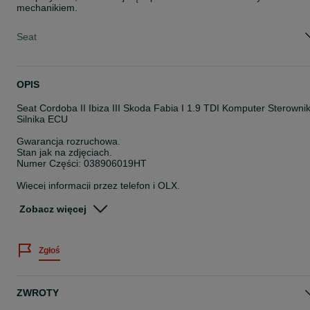
mechanikiem.
Seat
OPIS
Seat Cordoba II Ibiza III Skoda Fabia I 1.9 TDI Komputer Sterowni
Silnika ECU
Gwarancja rozruchowa.
Stan jak na zdjęciach.
Numer Części: 038906019HT
Więcej informacji przez telefon i OLX.
Pracujemy od poniedziałku do piątku w godzinach 8-16.
Zobacz więcej
Nr magazynowy: 44407/S1
Posiadamy duży asortyment części z demontażu.
Zgłoś
Zapraszamy do współpracy.
Możliwość wysyłki.
kasacjahajder.pl
ZWROTY