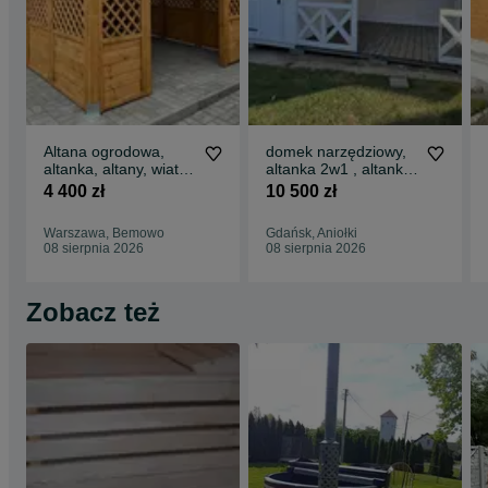
Altana ogrodowa,
domek narzędziowy,
altanka, altany, wiaty,
altanka 2w1 , altanki,
domek,
wiaty, altany,
4 400 zł
10 500 zł
altanki,wiata,Drewnol.
6x3/6x4/domki
Warszawa, Bemowo
Gdańsk, Aniołki
08 sierpnia 2026
08 sierpnia 2026
Zobacz też