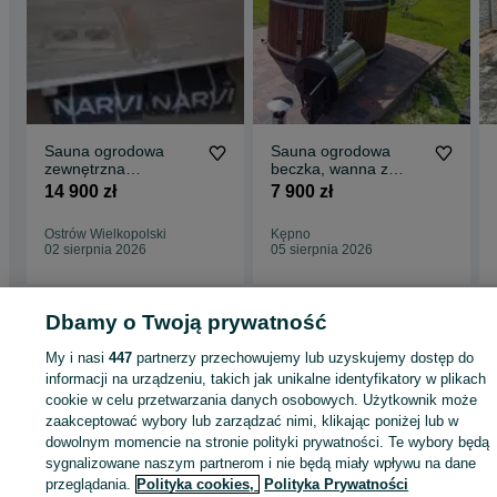
Sauna ogrodowa
Sauna ogrodowa
zewnętrzna
beczka, wanna z
kompletna gotowa do
hydromasażem jakuzi
14 900 zł
7 900 zł
odbioru
Ostrów Wielkopolski
Kępno
02 sierpnia 2026
05 sierpnia 2026
Dbamy o Twoją prywatność
Strona główna
Dom i Ogród
Ogród
Architektura ogrodowa
Sauny i balie
ogrodowe
Sauny i balie ogrodowe - Wielkopolskie
Sauny i balie ogrodowe -
My i nasi
447
partnerzy przechowujemy lub uzyskujemy dostęp do
Jarocin
informacji na urządzeniu, takich jak unikalne identyfikatory w plikach
cookie w celu przetwarzania danych osobowych. Użytkownik może
zaakceptować wybory lub zarządzać nimi, klikając poniżej lub w
KATEGORIA
dowolnym momencie na stronie polityki prywatności. Te wybory będą
sygnalizowane naszym partnerom i nie będą miały wpływu na dane
ID:
660091377
Wyświetlenia: 47
przeglądania.
Polityka cookies,
Polityka Prywatności