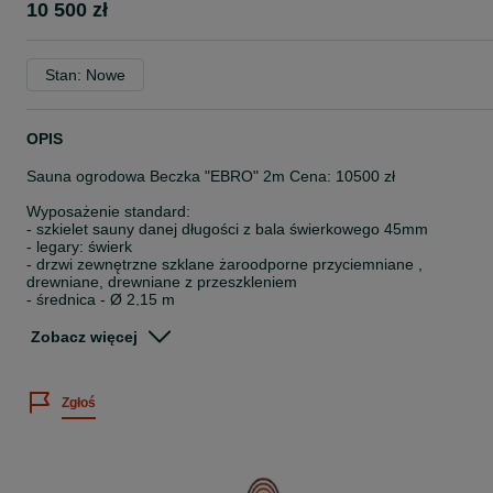
10 500 zł
Stan: Nowe
OPIS
Sauna ogrodowa Beczka "EBRO" 2m Cena: 10500 zł
Wyposażenie standard:
- szkielet sauny danej długości z bala świerkowego 45mm
- legary: świerk
- drzwi zewnętrzne szklane żaroodporne przyciemniane ,
drewniane, drewniane z przeszkleniem
- średnica - Ø 2,15 m
- 2 obejmy ze stali nierdzewnej
- ławki obustronne świerk
Zobacz więcej
- kratka na podłodze świerk
- kanał wentylacyjny
- okna z tyłu sauny
Zgłoś
- pokrycie dachu gont bitumiczny ( kolor do wyboru)
- impregnacja zewnętrzna olejem lnianym
Wyposażenie dodatkowo płatne :
- piec opalany drewnem (odpowiednio dopasowany)