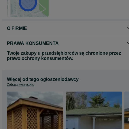
Sauna 2m + 1m przebieralnia + 0,5m taras
Sauna 3m + 1m przebieralnia+ 0,5m taras
Sauna 4m+ 1m przebieralnia + 0,5m taras
Bądźmy w kontakcie:
drewnol.com
facebook.com/drewnol
O FIRMIE
PRAWA KONSUMENTA
Twoje zakupy u przedsiębiorców są chronione przez
prawo ochrony konsumentów.
Więcej od tego ogłoszeniodawcy
Zobacz wszystkie