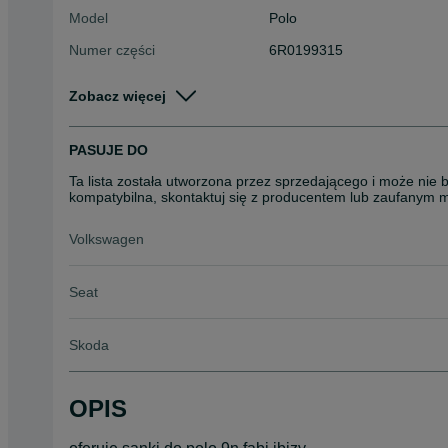
Model
Polo
Numer części
6R0199315
Typ części
Układ zawieszenia > Belki z
Zobacz więcej
Stan
Używane
Rodzaj
Układ napędowy
PASUJE DO
Ta lista została utworzona przez sprzedającego i może nie 
kompatybilna, skontaktuj się z producentem lub zaufanym 
Volkswagen
Seat
Skoda
OPIS