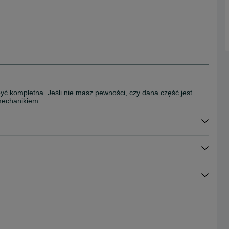
awieszenia > Belki przednie
być kompletna. Jeśli nie masz pewności, czy dana część jest
mechanikiem.