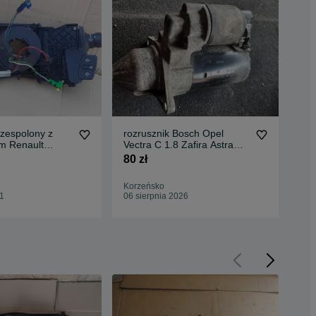
 zespolony z
rozrusznik Bosch Opel
roz
m Renault
Vectra C 1.8 Zafira Astra
II 
 61880052
1.6 Meriva
mul
80 zł
100
Korzeńsko
Kor
51
06 sierpnia 2026
06 