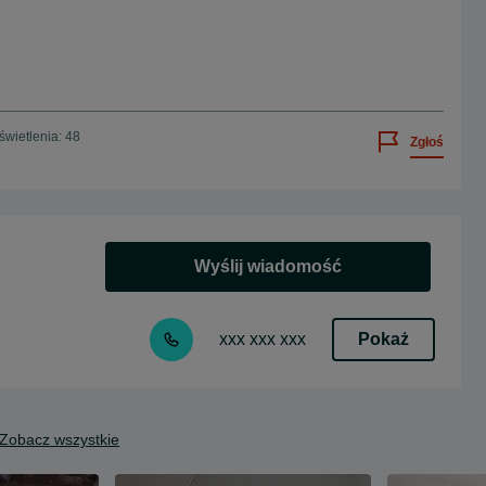
wietlenia: 48
Zgłoś
Wyślij wiadomość
Pokaż
xxx xxx xxx
Zobacz wszystkie