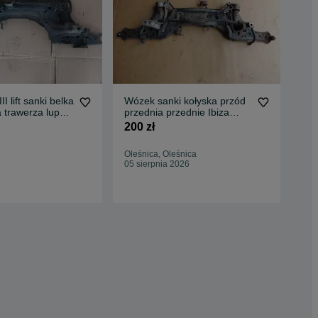
I lift sanki belka
Wózek sanki kołyska przód
 trawerza lupo
przednia przednie Ibiza
VO
Cordoba Polo Fabia
200 zł
/ L
SK
350
SA
Oleśnica, Oleśnica
(do
05 sierpnia 2026
Pru
Odś