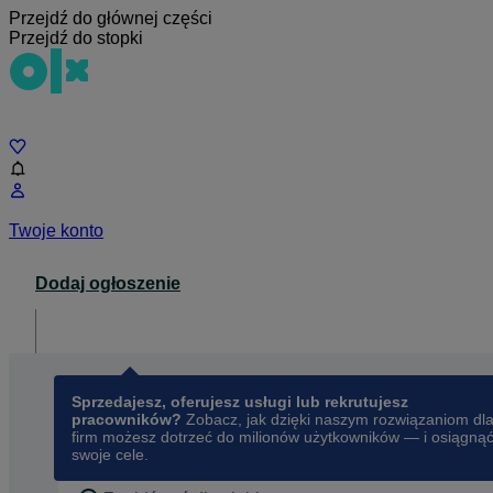
Przejdź do głównej części
Przejdź do stopki
Czat
Twoje konto
Dodaj ogłoszenie
Dla biznesu
opens in a new tab
Sprzedajesz, oferujesz usługi lub rekrutujesz
pracowników?
Zobacz, jak dzięki naszym rozwiązaniom dl
firm możesz dotrzeć do milionów użytkowników — i osiągną
swoje cele.