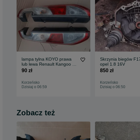
lampa tylna KOYO prawa
Skrzynia biegów F
lub lewa Renault Kangoo II
opel 1.8 16V
08-13r
90 zł
850 zł
Korzeńsko
Korzeńsko
Dzisiaj o 06:59
Dzisiaj o 06:50
Zobacz też