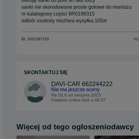
oferuję sanki do polo 9n fabi ibizy
sanki nie skorodowane proste gotowe do montażu
nr katalogowy części 6R0199315
odbiór osobisty możliwa wysyłka 100zł
ID:
1021287315
Wyś
SKONTAKTUJ SIĘ
DAVI-CAR 662244222
Nie ma jeszcze oceny
Na OLX od
sierpnia 2023
Ostatnio online dziś o 06:57
Więcej od tego ogłoszeniodawcy