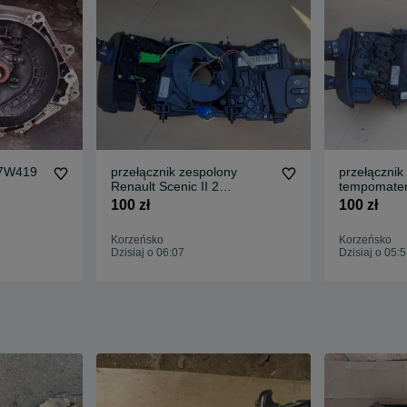
17W419
przełącznik zespolony
przełącznik
Renault Scenic II 2
tempomate
61880051
Scenic II 2
100 zł
100 zł
Korzeńsko
Korzeńsko
Dzisiaj o 06:07
Dzisiaj o 05: