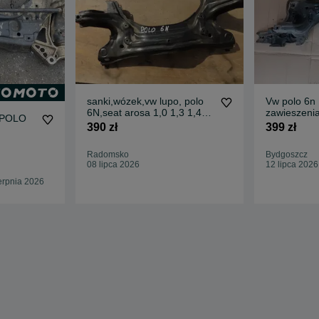
sanki,wózek,vw lupo, polo
Vw polo 6n II
6N,seat arosa 1,0 1,3 1,4
zawieszenia
 POLO
1,6 1,7 1,9 sdi,
arosa
390 zł
399 zł
Radomsko
Bydgoszcz
08 lipca 2026
12 lipca 2026
erpnia 2026