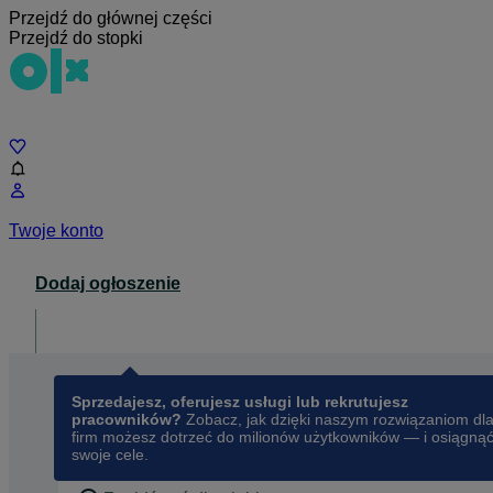
Przejdź do głównej części
Przejdź do stopki
Czat
Twoje konto
Dodaj ogłoszenie
Dla biznesu
opens in a new tab
Sprzedajesz, oferujesz usługi lub rekrutujesz
pracowników?
Zobacz, jak dzięki naszym rozwiązaniom dl
firm możesz dotrzeć do milionów użytkowników — i osiągną
swoje cele.