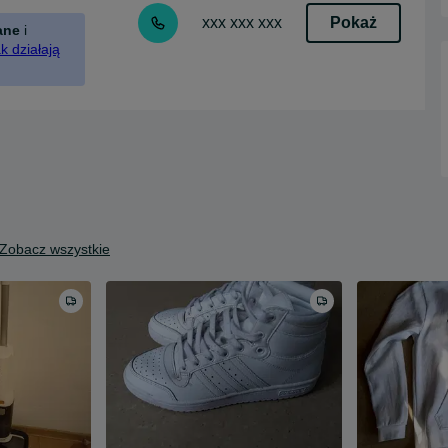
Pokaż
xxx xxx xxx
ane
i
k działają
Zobacz wszystkie