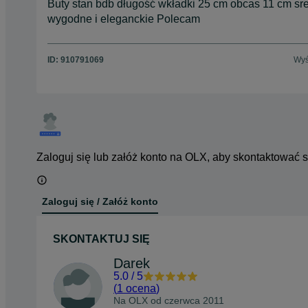
Buty stan bdb długość wkładki 25 cm obcas 11 cm sr
wygodne i eleganckie Polecam
ID:
910791069
Wyś
Zaloguj się lub załóż konto na OLX, aby skontaktować 
Zaloguj się / Załóż konto
SKONTAKTUJ SIĘ
Darek
5.0
/
5
(
1 ocena
)
Na OLX od
czerwca 2011