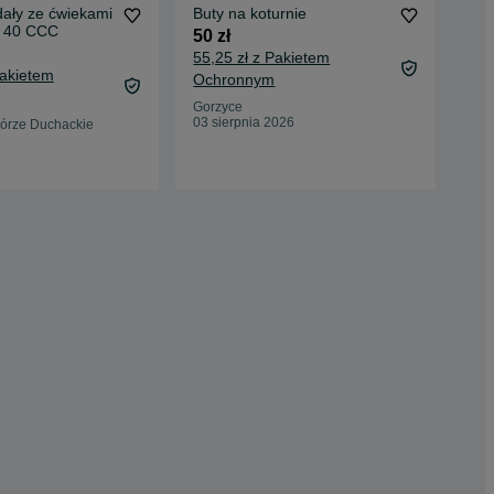
ały ze ćwiekami
Buty na koturnie
Spr
y 40 CCC
san
50 zł
45 
55,25 zł z Pakietem
Pakietem
50,
Ochronnym
Oc
Gorzyce
03 sierpnia 2026
órze Duchackie
Bie
25 