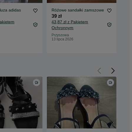
luza adidas
Róźowe sandałki zamszowe
39 zł
Pakietem
43,87 zł z Pakietem
Ochronnym
Przyszowa
13 lipca 2026