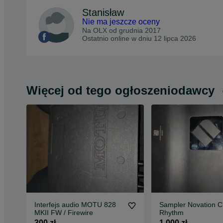
Stanisław
Nie ma jeszcze oceny
Na OLX od
grudnia 2017
Ostatnio online w dniu 12 lipca 2026
Więcej od tego ogłoszeniodawcy
Interfejs audio MOTU 828
Sampler Novation Ci
MKII FW / Firewire
Rhythm
300 zł
1 000 zł