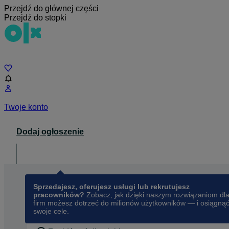
Przejdź do głównej części
Przejdź do stopki
Czat
Twoje konto
Dodaj ogłoszenie
Dla biznesu
opens in a new tab
Sprzedajesz, oferujesz usługi lub rekrutujesz
pracowników?
Zobacz, jak dzięki naszym rozwiązaniom dl
firm możesz dotrzeć do milionów użytkowników — i osiągną
swoje cele.