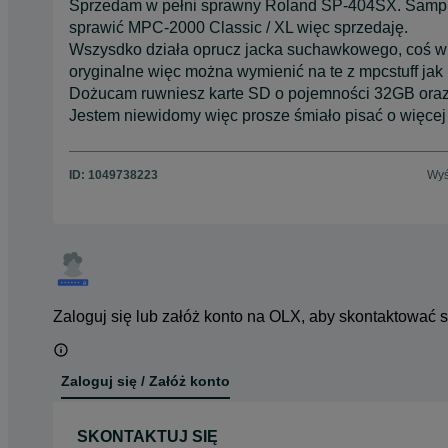
Sprzedam w pełni sprawny Roland SP-404SX. Sampler
sprawić MPC-2000 Classic / XL więc sprzedaję.
Wszysdko działa oprucz jacka suchawkowego, coś w ni
oryginalne więc można wymienić na te z mpcstuff jak by
Dożucam ruwniesz karte SD o pojemności 32GB oraz 
Jestem niewidomy więc prosze śmiało pisać o więcej z
ID:
1049738223
Wyś
Zaloguj się lub załóż konto na OLX, aby skontaktować 
Zaloguj się / Załóż konto
SKONTAKTUJ SIĘ