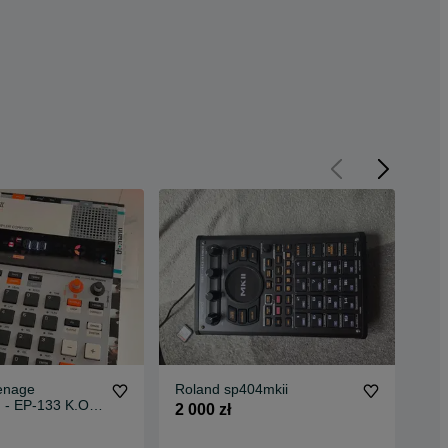
enage
Roland sp404mkii
Bea
 - EP-133 K.O.
80
2 000 zł
3 5