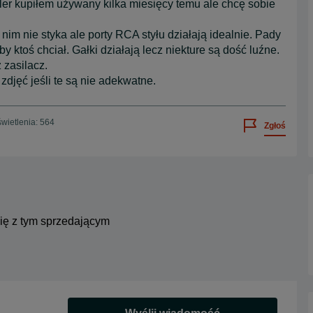
 kupiłem używany kilka miesięcy temu ale chcę sobie
m nie styka ale porty RCA styłu działają idealnie. Pady
 ktoś chciał. Gałki działają lecz niekture są dość luźne.
zasilacz.
djęć jeśli te są nie adekwatne.
wietlenia: 564
Zgłoś
się z tym sprzedającym