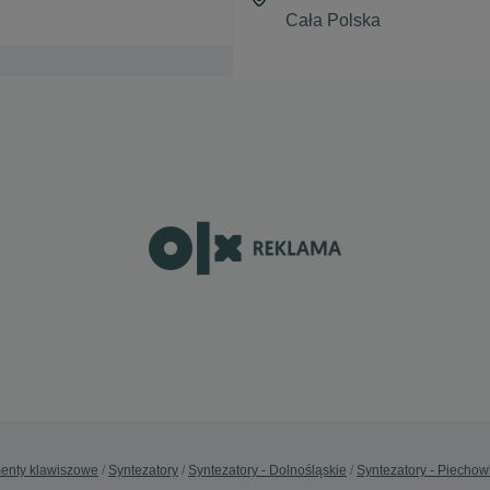
menty klawiszowe
Syntezatory
Syntezatory - Dolnośląskie
Syntezatory - Piechow