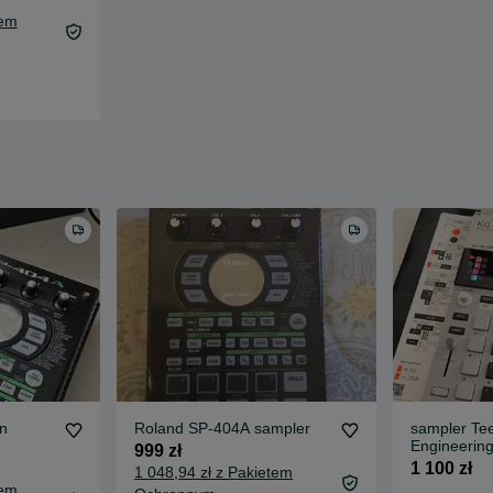
tem
n
Roland SP-404A sampler
sampler Te
Engineering
999 zł
II
1 100 zł
1 048,94 zł z Pakietem
tem