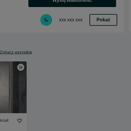
Wyślij wiadomość
Pokaż
xxx xxx xxx
Zobacz wszystkie
rcuit