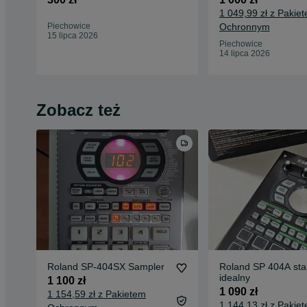
1 049,99 zł z Pakie
Piechowice
Ochronnym
15 lipca 2026
Piechowice
14 lipca 2026
Zobacz też
Roland SP-404SX Sampler
Roland SP 404A sta
idealny
1 100 zł
1 090 zł
1 154,59 zł z Pakietem
1 144,13 zł z Pakie