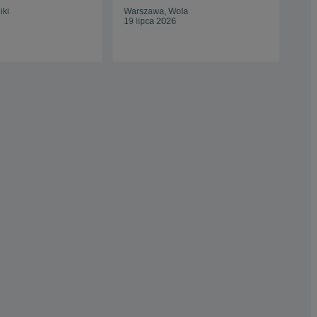
iki
Warszawa, Wola
Bie
19 lipca 2026
13 