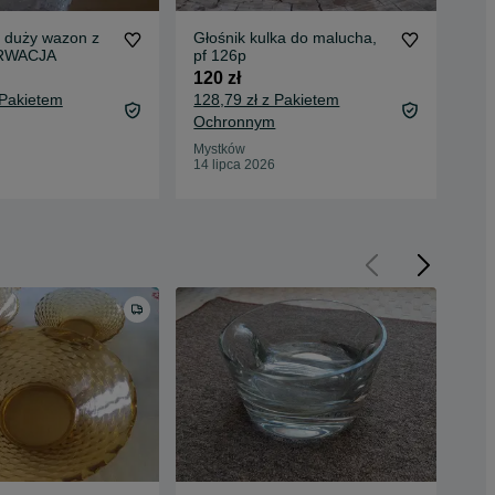
y duży wazon z
Głośnik kulka do malucha,
Cuk
RWACJA
pf 126p
CH
120 zł
50 
 Pakietem
128,79 zł z Pakietem
55,
Ochronnym
Oc
Mystków
Mys
14 lipca 2026
08 