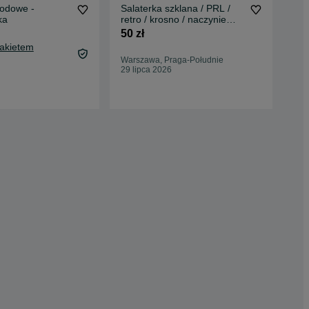
iodowe -
Salaterka szklana / PRL /
Sal
ka
retro / krosno / naczynie
21
szklane
50 zł
20 
Pakietem
24,
Warszawa, Praga-Południe
Oc
29 lipca 2026
Nie
10 