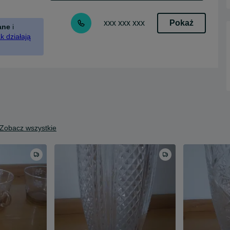
Pokaż
xxx xxx xxx
ane
i
k działają
Zobacz wszystkie