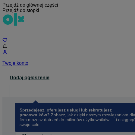
Przejdź do głównej części
Przejdź do stopki
Czat
Twoje konto
Dodaj ogłoszenie
Dla biznesu
opens in a new tab
Sprzedajesz, oferujesz usługi lub rekrutujesz
pracowników?
Zobacz, jak dzięki naszym rozwiązaniom dl
firm możesz dotrzeć do milionów użytkowników — i osiągną
swoje cele.