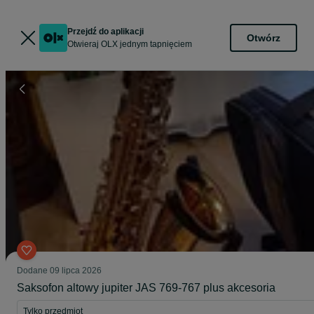
Przejdź do aplikacji
Otwórz
Otwieraj OLX jednym tapnięciem
Dodane
09 lipca 2026
Saksofon altowy jupiter JAS 769-767 plus akcesoria
Tylko przedmiot