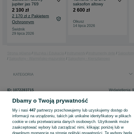
jupiter jas 769
saksofon altowy
2 100 zł
2 600 zł
2 170 zł z Pakietem
Ochronnym
Olkusz
14 lipca 2026
Świdnik
29 lipca 2026
Strona główna
Muzyka i Edukacja
Instrumenty
Instrumenty dęte
Saksofon
Saksofony - Warmińsko-mazurskie
Saksofony - Kiersztanowo
KATEGORIA
ID:
1072283715
Wyświetlenia: 
Dbamy o Twoją prywatność
My i nasi
447
partnerzy przechowujemy lub uzyskujemy dostęp do
informacji na urządzeniu, takich jak unikalne identyfikatory w plikach
Zaloguj się lub załóż konto na OLX, aby skontaktować się z t
cookie w celu przetwarzania danych osobowych. Użytkownik może
sprzedającym
zaakceptować wybory lub zarządzać nimi, klikając poniżej lub w
dowolnym momencie na stronie polityki prywatności. Te wybory będą