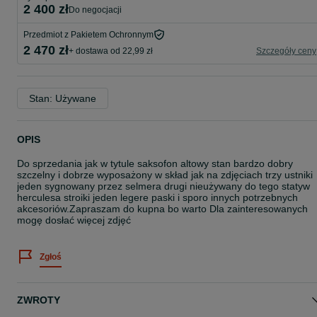
2 400 zł
do negocjacji
Przedmiot z Pakietem Ochronnym
2 470 zł
+ dostawa od 22,99 zł
Szczegóły ceny
Stan: Używane
OPIS
Do sprzedania jak w tytule saksofon altowy stan bardzo dobry
szczelny i dobrze wyposażony w skład jak na zdjęciach trzy ustniki
jeden sygnowany przez selmera drugi nieużywany do tego statyw
herculesa stroiki jeden legere paski i sporo innych potrzebnych
akcesoriów.Zapraszam do kupna bo warto Dla zainteresowanych
mogę dosłać więcej zdjęć
Zgłoś
ZWROTY