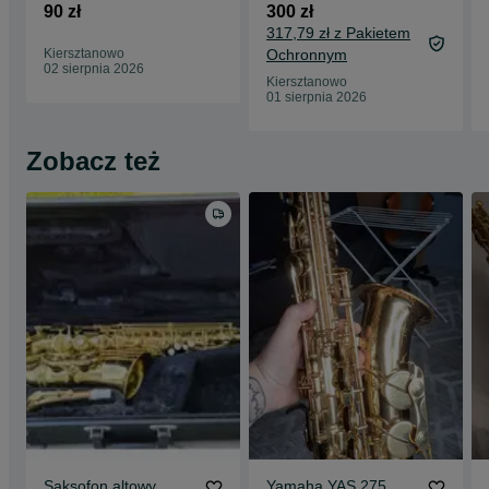
90 zł
300 zł
317,79 zł z Pakietem
Kiersztanowo
Ochronnym
02 sierpnia 2026
Kiersztanowo
01 sierpnia 2026
Zobacz też
Saksofon altowy
Yamaha YAS 275