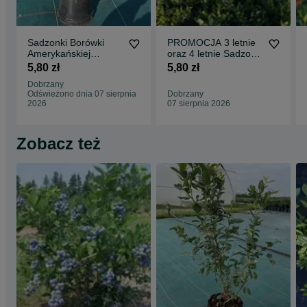
Sadzonki Borówki
PROMOCJA 3 letnie
Amerykańskiej
oraz 4 letnie Sadzonki
odmiana DUKE
Borówki
5,80 zł
5,80 zł
Amerykańskiej
Dobrzany
Odświeżono dnia 07 sierpnia
Dobrzany
2026
07 sierpnia 2026
Zobacz też