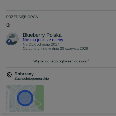
-Toro
-Sierra
-Spartan
-Darrow
PRZEDSIĘBIORCA
-Meader
-Bonifacy
-BlueJay
-Elliott
Blueberry Polska
-Bonus
Nie ma jeszcze oceny
-Herbert
Na OLX od
maja 2017
-Brigitta
Ostatnio online w dniu 29 czerwca 2026
Sadzonki z certyfikatem ( CAC ) oraz paszportem. Realizujemy
dotacje unijne wraz z pełną dokumentacją. Sadzonki
Więcej od tego ogłoszeniodawcy
wyselekcjonowane pod kątem założenia plantacji. Możliwy transpor
po kosztach paliwa.W tej chwili przyjmujemy zamówienia wiosna
2025- jesien 2025
Dobrzany
,
Zachodniopomorskie