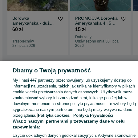
Borówka
PROMOCJA Borówka
amerykańska - duże
Amerykańska 4 i 5
krzewy
letnie sadzonki
60 zł
15 zł
certyfikat CAC
Dobrzany
Trzebiechów
Odświeżono dnia 30 lipca
28 lipca 2026
2026
Dbamy o Twoją prywatność
Strona główna
Rolnictwo
Produkty rolne
Produkty rolne -
My i nasi
447
partnerzy przechowujemy lub uzyskujemy dostęp do
Zachodniopomorskie
Produkty rolne - Dobrzany
informacji na urządzeniu, takich jak unikalne identyfikatory w plikach
cookie w celu przetwarzania danych osobowych. Użytkownik może
zaakceptować wybory lub zarządzać nimi, klikając poniżej lub w
KATEGORIA
dowolnym momencie na stronie polityki prywatności. Te wybory będą
sygnalizowane naszym partnerom i nie będą miały wpływu na dane
przeglądania.
Polityka cookies,
Polityka Prywatności
ID:
629961508
Wyświetlenia: 98
Wraz z naszymi partnerami przetwarzamy dane w celu
zapewnienia:
Zadzwoń / SMS
Wyślij wiadomość
Użycie dokładnych danych geolokalizacyjnych. Aktywne skanowanie