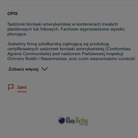
OPIS
Sadzonki borówki amerykańskiej w kontenerach trwałych
plastikowych lub foliowych. Fachowo wyprowadzone wysoko
plonujące.
Jesteśmy firmą szkółkarską zajmującą się produkcją
certyfikowanych sadzonek borówki amerykańskiej (Conformitas
Agraria Communitatis) pod nadzorem Państwowej Inspekcji
Ochrony Roślin i Nasiennictwa, przy czym gwarantujemy czystość
genetyczną odmian, co skutkuje, że w najbliższych latach
uzyskujemy możliwie najwyższy plon.
Zobacz więcej
W naszej ofercie posiadamy wiele różnych odmian borówki w
zależności od potrzeb klientów. Współpracujemy z wieloma
Zgłoś
szkółkami oraz plantatorami w kraju i za granicą. Naszym klientom
oferujemy profesjonalną pomoc w zakładaniu własnych plantacji
Odmiany, które znajdują się w naszej ofercie :
-Bluecrop
-Duke
-Chandler
-Bluegold
-Earlyblue
-Patriot
-Nelson