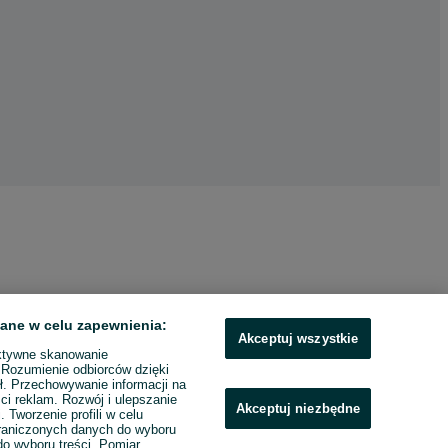
ane w celu zapewnienia:
Akceptuj wszystkie
ktywne skanowanie
. Rozumienie odbiorców dzięki
ł. Przechowywanie informacji na
ci reklam. Rozwój i ulepszanie
Akceptuj niezbędne
. Tworzenie profili w celu
raniczonych danych do wyboru
o wyboru treści. Pomiar