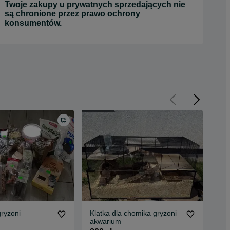
Twoje zakupy u prywatnych sprzedających nie
są chronione przez prawo ochrony
konsumentów.
ryzoni
Klatka dla chomika gryzoni
Koj
akwarium
Sch
PR