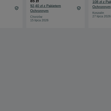
85 zł
108 zł z Pa
urka itp
92,40 zł z Pakietem
Ochronnym
Ochronnym
Koszalin
27 lipca 2026
Chorzów
15 lipca 2026