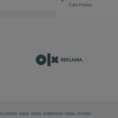
ni i królików
Karma
Karma - Podkarpackie
Karma - Przysieki