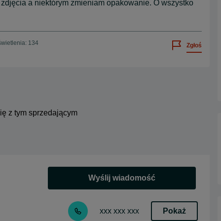
 zdjęcia a niektórym zmieniam opakowanie. O wszystko
wietlenia: 134
Zgłoś
się z tym sprzedającym
Wyślij wiadomość
Pokaż
xxx xxx xxx