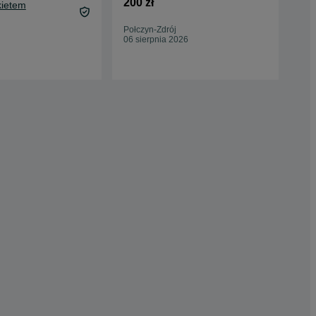
200 zł
1 6
kietem
Połczyn-Zdrój
Bia
06 sierpnia 2026
Odś