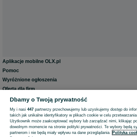
Aplikacje mobilne OLX.pl
Pomoc
Wyróżnione ogłoszenia
Oferta dla firm
Blog
Dbamy o Twoją prywatność
Regulamin
My i nasi
447
partnerzy przechowujemy lub uzyskujemy dostęp do infor
takich jak unikalne identyfikatory w plikach cookie w celu przetwarzan
Polityka prywatności
Użytkownik może zaakceptować wybory lub zarządzać nimi, klikając po
Reklama
dowolnym momencie na stronie polityki prywatności. Te wybory będą 
partnerom i nie będą miały wpływu na dane przeglądania.
Polityka coo
Informacja o realizowanej strategii podatkowej