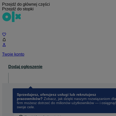
Przejdź do głównej części
Przejdź do stopki
Czat
Twoje konto
Dodaj ogłoszenie
Dla biznesu
opens in a new tab
Sprzedajesz, oferujesz usługi lub rekrutujesz
pracowników?
Zobacz, jak dzięki naszym rozwiązaniom dl
firm możesz dotrzeć do milionów użytkowników — i osiągną
swoje cele.