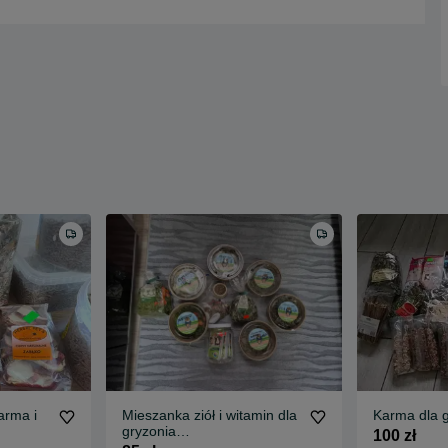
arma i
Mieszanka ziół i witamin dla
Karma dla g
gryzonia
100 zł
świnki,królika,szynszyl,szcz