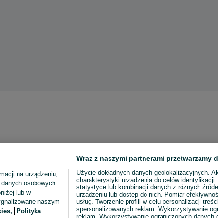
Wraz z naszymi partnerami przetwarzamy d
Użycie dokładnych danych geolokalizacyjnych. A
macji na urządzeniu,
charakterystyki urządzenia do celów identyfikacji
ia danych osobowych.
statystyce lub kombinacji danych z różnych źróde
niżej lub w
urządzeniu lub dostęp do nich. Pomiar efektywnoś
sygnalizowane naszym
usług. Tworzenie profili w celu personalizacji treści
spersonalizowanych reklam. Wykorzystywanie og
kies,
Polityka
reklam. Wykorzystywanie ograniczonych danych d