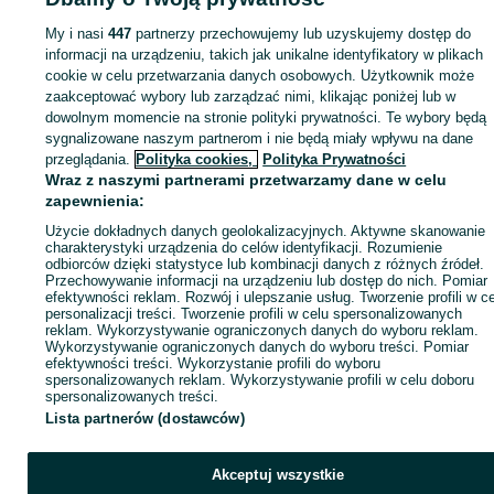
30 zł z Pakietem
Warszawa, Bemowo
Ochronnym
My i nasi
447
partnerzy przechowujemy lub uzyskujemy dostęp do
02 sierpnia 2026
Częstochowa, Lisiniec
informacji na urządzeniu, takich jak unikalne identyfikatory w plikach
24 lipca 2026
cookie w celu przetwarzania danych osobowych. Użytkownik może
zaakceptować wybory lub zarządzać nimi, klikając poniżej lub w
dowolnym momencie na stronie polityki prywatności. Te wybory będą
sygnalizowane naszym partnerom i nie będą miały wpływu na dane
Strona główna
Antyki i Kolekcje
Antyki
Stara ceramika
Półmiski
Półmiski 
przeglądania.
Polityka cookies,
Polityka Prywatności
Warmińsko-mazurskie
Półmiski - Lubajny
Wraz z naszymi partnerami przetwarzamy dane w celu
zapewnienia:
Użycie dokładnych danych geolokalizacyjnych. Aktywne skanowanie
KATEGORIA
charakterystyki urządzenia do celów identyfikacji. Rozumienie
odbiorców dzięki statystyce lub kombinacji danych z różnych źródeł.
Przechowywanie informacji na urządzeniu lub dostęp do nich. Pomiar
ID:
938546893
Wyświetlenia:
efektywności reklam. Rozwój i ulepszanie usług. Tworzenie profili w c
personalizacji treści. Tworzenie profili w celu spersonalizowanych
reklam. Wykorzystywanie ograniczonych danych do wyboru reklam.
Wykorzystywanie ograniczonych danych do wyboru treści. Pomiar
Kup
efektywności treści. Wykorzystanie profili do wyboru
spersonalizowanych reklam. Wykorzystywanie profili w celu doboru
spersonalizowanych treści.
Lista partnerów (dostawców)
Akceptuj wszystkie