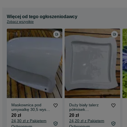
Więcej od tego ogłoszeniodawcy
Zobacz wszystkie
Maskownica pod
Duży biały talerz
umywalkę 30,5 wys x
półmisek
33 szer biała
restauracyjny
20 zł
20 zł
36x36x2cm
24,30 zł z Pakietem
24,20 zł z Pakietem
Ochronnym
Ochronnym