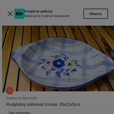
Przejdź do aplikacji
Otwórz
Otwieraj OLX jednym tapnięciem
Dodane
10 lipca 2026
Rustykalny półmisek Unistar. 35x22x5cm
Tylko przedmiot