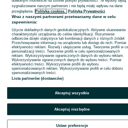
dowolnym momencie na stronie polityki prywatności. Te wybory będą
sygnalizowane naszym partnerom i nie będą miały wpływu na dane
ID:
749929311
Wyświetlenia: 4
przeglądania.
Polityka cookies,
Polityka Prywatności
Wraz z naszymi partnerami przetwarzamy dane w celu
zapewnienia:
Zadzwoń / SMS
Wyślij wiadomość
Użycie dokładnych danych geolokalizacyjnych. Aktywne skanowanie
charakterystyki urządzenia do celów identyfikacji. Rozumienie
odbiorców dzięki statystyce lub kombinacji danych z różnych źródeł.
Przechowywanie informacji na urządzeniu lub dostęp do nich. Pomiar
efektywności reklam. Rozwój i ulepszanie usług. Tworzenie profili w c
personalizacji treści. Tworzenie profili w celu spersonalizowanych
reklam. Wykorzystywanie ograniczonych danych do wyboru reklam.
Wykorzystywanie ograniczonych danych do wyboru treści. Pomiar
efektywności treści. Wykorzystanie profili do wyboru
spersonalizowanych reklam. Wykorzystywanie profili w celu doboru
spersonalizowanych treści.
Lista partnerów (dostawców)
Akceptuj wszystkie
Akceptuj niezbędne
Ustaw preferencje