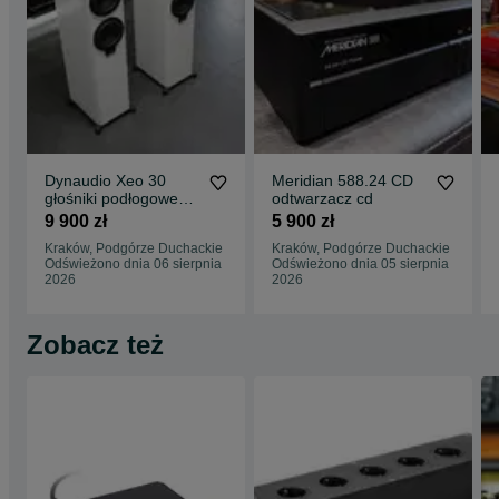
Dynaudio Xeo 30
Meridian 588.24 CD
głośniki podłogowe
odtwarzacz cd
aktywne
9 900 zł
5 900 zł
Kraków, Podgórze Duchackie
Kraków, Podgórze Duchackie
Odświeżono dnia 06 sierpnia
Odświeżono dnia 05 sierpnia
2026
2026
Zobacz też