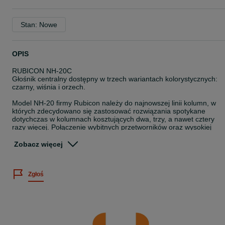
Stan: Nowe
OPIS
RUBICON NH-20C
Głośnik centralny dostępny w trzech wariantach kolorystycznych:
czarny, wiśnia i orzech.
Model NH-20 firmy Rubicon należy do najnowszej linii kolumn, w
których zdecydowano się zastosować rozwiązania spotykane
dotychczas w kolumnach kosztujących dwa, trzy, a nawet cztery
razy więcej. Połączenie wybitnych przetworników oraz wysokiej
klasy obudowy dało wynik, który zaskoczył nawet konkurencję.
Zobacz więcej
Cena katalogowa: 990 zł
Specyfikacja:
Zgłoś
- pasmo przenoszenia: 80 Hz - 20 kHz
- impendancja: 6 Ohm
- skuteczność: 86 dB
- moc maksymalna: 80 W
- wymiary (H x W x D): 160 x 450 x 265mm
---