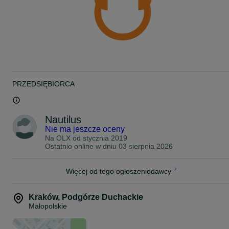
Zapraszamy do naszych sal odsłuchowych na prezentację.
Na każde urządzenie udzielamy gwarancji.
Oferujemy zarówno odbiór osobisty, jak i wysyłkę.
Możliwość zakupu na raty 0%.
W razie pytań służymy Państwu pomocą.
Salon Nautilus - ul. Malborska 24, Kraków
---
Numer ogłoszenia: 118/2025
Nautilus Kraków high-end hi-end hi-fi audio
PRZEDSIĘBIORCA
Nautilus
Nie ma jeszcze oceny
Na OLX od
stycznia 2019
Ostatnio online w dniu 03 sierpnia 2026
Więcej od tego ogłoszeniodawcy
Kraków
,
Podgórze Duchackie
Małopolskie