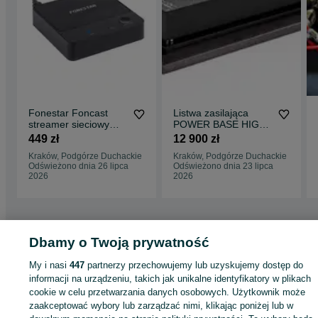
Fonestar Foncast
Listwa zasilająca
streamer sieciowy
POWER BASE HIGH-
bluetooth
END
449 zł
12 900 zł
strumieniowanie
Kraków, Podgórze Duchackie
Kraków, Podgórze Duchackie
Odświeżono dnia 26 lipca
Odświeżono dnia 23 lipca
2026
2026
Dbamy o Twoją prywatność
Strona główna
Elektronika
Sprzęt audio
Głośniki i kolumny
Pozostałe
Pozostałe - Małopolskie
Pozostałe - Kraków
Pozostałe - Podgórze Duchack
My i nasi
447
partnerzy przechowujemy lub uzyskujemy dostęp do
informacji na urządzeniu, takich jak unikalne identyfikatory w plikach
cookie w celu przetwarzania danych osobowych. Użytkownik może
KATEGORIA
zaakceptować wybory lub zarządzać nimi, klikając poniżej lub w