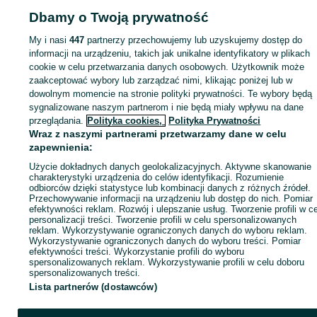
Dbamy o Twoją prywatność
My i nasi
447
partnerzy przechowujemy lub uzyskujemy dostęp do
Strona główna
Rolnictwo
Części do maszyn rolniczych
Części do maszyn
informacji na urządzeniu, takich jak unikalne identyfikatory w plikach
rolniczych - Kujawsko-pomorskie
Części do maszyn rolniczych - Czernikowo
cookie w celu przetwarzania danych osobowych. Użytkownik może
zaakceptować wybory lub zarządzać nimi, klikając poniżej lub w
dowolnym momencie na stronie polityki prywatności. Te wybory będą
KATEGORIA
sygnalizowane naszym partnerom i nie będą miały wpływu na dane
przeglądania.
Polityka cookies,
Polityka Prywatności
Wraz z naszymi partnerami przetwarzamy dane w celu
ID:
482358697
Wyświetlenia: 19
zapewnienia:
Użycie dokładnych danych geolokalizacyjnych. Aktywne skanowanie
Zadzwoń / SMS
Wyślij wiadomość
charakterystyki urządzenia do celów identyfikacji. Rozumienie
odbiorców dzięki statystyce lub kombinacji danych z różnych źródeł.
Przechowywanie informacji na urządzeniu lub dostęp do nich. Pomiar
efektywności reklam. Rozwój i ulepszanie usług. Tworzenie profili w c
personalizacji treści. Tworzenie profili w celu spersonalizowanych
reklam. Wykorzystywanie ograniczonych danych do wyboru reklam.
Wykorzystywanie ograniczonych danych do wyboru treści. Pomiar
efektywności treści. Wykorzystanie profili do wyboru
spersonalizowanych reklam. Wykorzystywanie profili w celu doboru
spersonalizowanych treści.
Lista partnerów (dostawców)