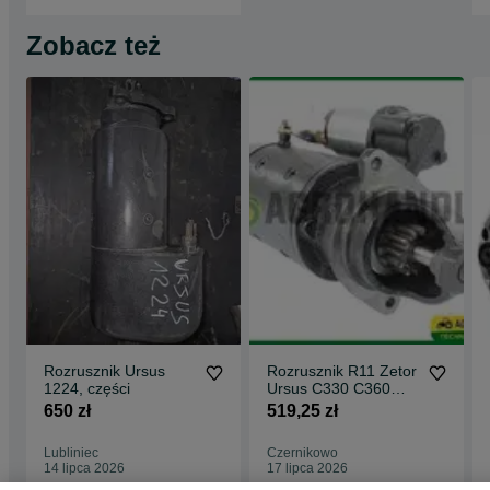
Zobacz też
Rozrusznik Ursus
Rozrusznik R11 Zetor
1224, części
Ursus C330 C360
klasyczny Hit
650 zł
519,25 zł
Lubliniec
Czernikowo
14 lipca 2026
17 lipca 2026