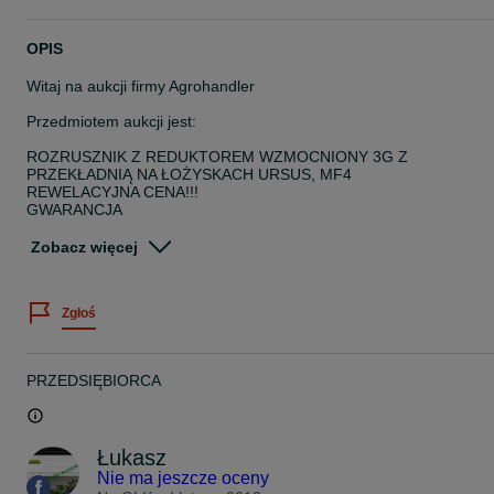
OPIS
Witaj na aukcji firmy Agrohandler
Przedmiotem aukcji jest:
ROZRUSZNIK Z REDUKTOREM WZMOCNIONY 3G Z
PRZEKŁADNIĄ NA ŁOŻYSKACH URSUS, MF4
REWELACYJNA CENA!!!
GWARANCJA
12V 2,7 Kw
Zobacz więcej
KOD: 1106220330411
NUMER KATALOGOWY:123708106
Zgłoś
Zastosowanie:
URSUS:
PRZEDSIĘBIORCA
4512, 4514, 5312, 5314
MASSEY FERGUSON:
Łukasz
4 CYLINDROWE
Nie ma jeszcze oceny