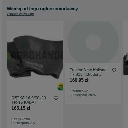
Więcej od tego ogłoszeniodawcy
Zobacz wszystkie
Traktor New Holland
T7.315 - Bruder
Ciągnik
169,95 zł
Czernikowo
08 sierpnia 2026
DĘTKA 16,0/70x20
TR-15 KABAT
165,15 zł
Czernikowo
09 sierpnia 2026