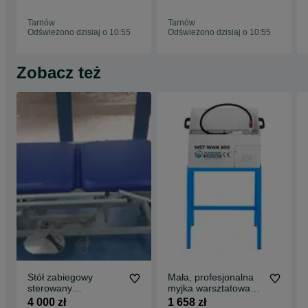
4,1KW do 10cm
LONCIN 123cm3
bębnowy
40cm
Tarnów
Tarnów
Odświeżono dzisiaj o 10:55
Odświeżono dzisiaj o 10:55
Zobacz też
Stół zabiegowy
Mała, profesjonalna
sterowany
myjka warsztatowa
elektrycznie
MST WAN 500
4 000 zł
1 658 zł