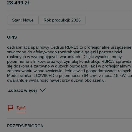
28 499 zł
Stan: Nowe
Rok produkcji: 2026
OPIS
ozdrabniacz spalinowy Cedrus RBR13 to profesjonalne urządzenie
stworzone do efektywnego rozdrabniania gałęzi i pozostałości
roślinnych w wymagających warunkach. Dzięki wysokiej mocy,
pojemnemu silnikowi oraz wytrzymałej konstrukcji, RBR13 sprawdz
się doskonale zarówno w dużych ogrodach, jak i w profesjonalnym
zastosowaniu w sadownictwie, leśnictwie i gospodarstwach rolnych
Model silnika: LC2V80FD o pojemności 764 cm³, z mocą 18 kW, co
gwarantuje wydajność nawet przy dużym obciążeniu.
Rozrusznik elektryczny: Ułatwia szybkie uruchomienie urządzenia,
co znacząco zwiększa komfort użytkowania.
Zobacz więcej
Max średnica gałęzi: Aż do 130 mm – rozdrabniacz radzi sobie z
większymi gałęziami, co oszczędza czas i zwiększa efektywność
pracy
Zgłoś
Układ tnący i system podawania
Wyposażony w bęben z dwoma nożami obustronnymi oraz jedno
kowadełko wraz z dwoma wirnikami z każdej strony, model RBR13
zapewnia precyzyjne i szybkie rozdrabnianie. Dzięki grawitacyjnem
PRZEDSIĘBIORCA
systemowi podawania, praca z rozdrabniaczem jest nie tylko