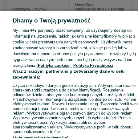
Nowy Sącz
Warszawa, Ursynów
Odświeżono dnia 04 sierpnia
04 sierpnia 2026
2026
Dbamy o Twoją prywatność
My i nasi
447
partnerzy przechowujemy lub uzyskujemy dostęp do
Strona główna
Firma i Przemysł
Maszyny i urządzenia
Obróbka drewna
informacji na urządzeniu, takich jak unikalne identyfikatory w plikach
Pozostałe
Pozostałe - Małopolskie
Pozostałe - Tarnów
cookie w celu przetwarzania danych osobowych. Użytkownik może
zaakceptować wybory lub zarządzać nimi, klikając poniżej lub w
dowolnym momencie na stronie polityki prywatności. Te wybory będą
KATEGORIA
sygnalizowane naszym partnerom i nie będą miały wpływu na dane
przeglądania.
Polityka cookies,
Polityka Prywatności
Wraz z naszymi partnerami przetwarzamy dane w celu
ID:
1069181502
Wyświetlenia: 
zapewnienia:
Użycie dokładnych danych geolokalizacyjnych. Aktywne skanowanie
Zadzwoń / SMS
Wyślij wiadomość
charakterystyki urządzenia do celów identyfikacji. Rozumienie
odbiorców dzięki statystyce lub kombinacji danych z różnych źródeł.
Przechowywanie informacji na urządzeniu lub dostęp do nich. Pomiar
efektywności reklam. Rozwój i ulepszanie usług. Tworzenie profili w c
personalizacji treści. Tworzenie profili w celu spersonalizowanych
reklam. Wykorzystywanie ograniczonych danych do wyboru reklam.
Wykorzystywanie ograniczonych danych do wyboru treści. Pomiar
efektywności treści. Wykorzystanie profili do wyboru
spersonalizowanych reklam. Wykorzystywanie profili w celu doboru
spersonalizowanych treści.
Lista partnerów (dostawców)