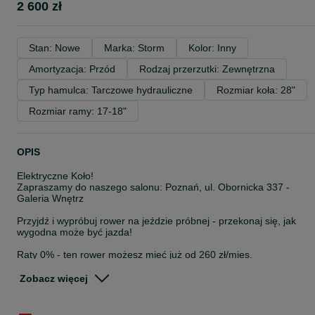
2 600 zł
Stan: Nowe
Marka: Storm
Kolor: Inny
Amortyzacja: Przód
Rodzaj przerzutki: Zewnętrzna
Typ hamulca: Tarczowe hydrauliczne
Rozmiar koła: 28"
Rozmiar ramy: 17-18"
OPIS
Elektryczne Koło!
Zapraszamy do naszego salonu: Poznań, ul. Obornicka 337 -
Galeria Wnętrz
Przyjdź i wypróbuj rower na jeździe próbnej - przekonaj się, jak
wygodna może być jazda!
Raty 0% - ten rower możesz mieć już od 260 zł/mies.
Dostępne od ręki - odbierz swój rower bez czekania!
Zobacz więcej
Rama ALUMINIOWA
Widelec AMORTYZOWANY SUNTOUR NEX-DS. 63 mm
Rozmiar ramy 17", 19"