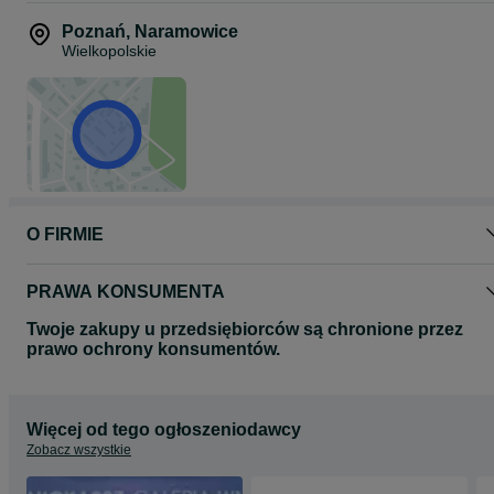
Polski producent rowerów!
Marka STORM powstała z potrzeby – potrzeby tworzenia rowerów,
Poznań
,
Naramowice
które będą łączyć wysoką jakość z dostępnością, nowoczesny
Wielkopolskie
design z funkcjonalnością, a technologię z codziennym komfortem.
Działa nieprzerwanie od 2015 roku, produkując tysiące rowerów
rocznie w fabryce w południowej Wielkopolsce.
O FIRMIE
PRAWA KONSUMENTA
Twoje zakupy u przedsiębiorców są chronione przez
prawo ochrony konsumentów.
Więcej od tego ogłoszeniodawcy
Zobacz wszystkie