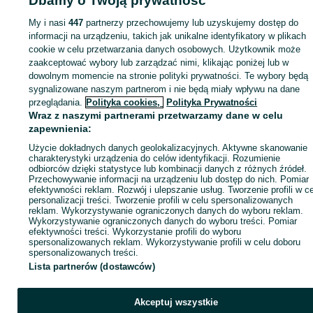
Dbamy o Twoją prywatność
trekkingowe - Wielkopolskie
Rowery trekkingowe - Poznań
Rowery
trekkingowe - Naramowice
My i nasi
447
partnerzy przechowujemy lub uzyskujemy dostęp do
informacji na urządzeniu, takich jak unikalne identyfikatory w plikach
cookie w celu przetwarzania danych osobowych. Użytkownik może
KATEGORIA
zaakceptować wybory lub zarządzać nimi, klikając poniżej lub w
dowolnym momencie na stronie polityki prywatności. Te wybory będą
ID:
1035250108
Wyświetlenia: 1
sygnalizowane naszym partnerom i nie będą miały wpływu na dane
przeglądania.
Polityka cookies,
Polityka Prywatności
Wraz z naszymi partnerami przetwarzamy dane w celu
Zadzwoń / SMS
Wyślij wiadomość
zapewnienia:
Użycie dokładnych danych geolokalizacyjnych. Aktywne skanowanie
charakterystyki urządzenia do celów identyfikacji. Rozumienie
odbiorców dzięki statystyce lub kombinacji danych z różnych źródeł.
Przechowywanie informacji na urządzeniu lub dostęp do nich. Pomiar
efektywności reklam. Rozwój i ulepszanie usług. Tworzenie profili w c
personalizacji treści. Tworzenie profili w celu spersonalizowanych
reklam. Wykorzystywanie ograniczonych danych do wyboru reklam.
Wykorzystywanie ograniczonych danych do wyboru treści. Pomiar
efektywności treści. Wykorzystanie profili do wyboru
spersonalizowanych reklam. Wykorzystywanie profili w celu doboru
spersonalizowanych treści.
Lista partnerów (dostawców)
Akceptuj wszystkie