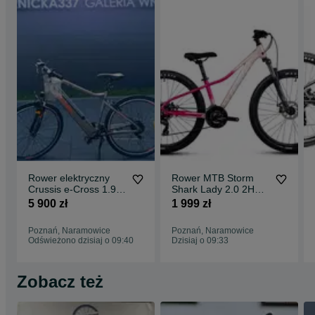
Rower elektryczny
Rower MTB Storm
Crussis e-Cross 1.9-
Shark Lady 2.0 2HD,
(612 Wh), rama 18",
13" pudrowy róż-perła
5 900 zł
1 999 zł
Obornicka 337,
(Obornicka337,
Poznań
Poznań)
Poznań, Naramowice
Poznań, Naramowice
Odświeżono dzisiaj o 09:40
Dzisiaj o 09:33
Zobacz też