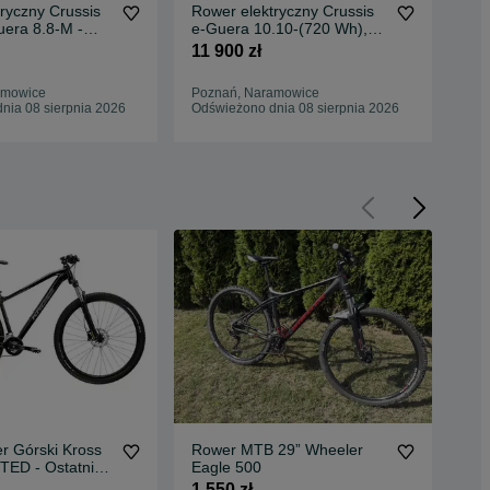
ryczny Crussis
Rower elektryczny Crussis
Row
era 8.8-M -
e-Guera 10.10-(720 Wh),
CRU
rama 19"
rama 19", Obornicka 337,
(72
11 900 zł
9 9
Poznań
amowice
Poznań, Naramowice
Poz
nia 08 sierpnia 2026
Odświeżono dnia 08 sierpnia 2026
Odś
r Górski Kross
Rower MTB 29” Wheeler
Row
TED - Ostatnie
Eagle 500
Tra
przedaż !
Roc
1 550 zł
1 9