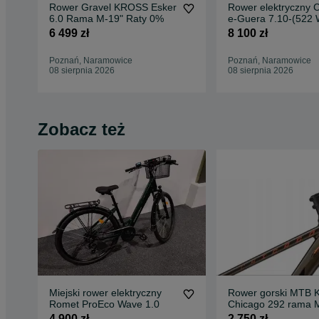
Rower Gravel KROSS Esker
Rower elektryczny C
6.0 Rama M-19" Raty 0%
e-Guera 7.10-(522 
Raty 0%
6 499 zł
8 100 zł
Poznań, Naramowice
Poznań, Naramowice
08 sierpnia 2026
08 sierpnia 2026
Zobacz też
Miejski rower elektryczny
Rower gorski MTB 
Romet ProEco Wave 1.0
Chicago 292 rama 
hamulce hydraulicz
4 900 zł
2 750 zł