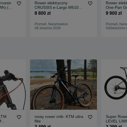
russis
Rower elektryczny
Rower elekt
Wh) (19)
CRUSSIS e-Largo M510
One-Pan Gu
9.8-M 22" aluminium Raty
(720 Wh), 
8 800 zł
9 900 zł
0%
Poznań, Naramowice
Poznań, Nar
08 sierpnia 2026
Odświeżono d
KTM
nowy rower mtb- KTM ultra
Super Rowe
M
flite
LEVEL LIMI
ne 24
sztuki - Wy
3 499 zł
2 299 zł