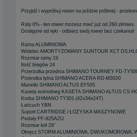
Przyjdź i wypróbuj rower na jeździe próbnej - przeko
Raty 0% - ten rower możesz mieć już od 260 zł/mies.
Dostępne od ręki - odbierz swój rower bez czekania!
Rama ALUMINIOWA
Widelec AMORTYZOWANY SUNTOUR XCT DS.HLO
Rozmiar ramy 19
Ilość biegów 24
Przerzutka przednia SHIMANO TOURNEY FD-TY50
Przerutka tylna SHIMANO ACERA RD-M3020
Manetki SHIMANO ALTUS EF505
Kaseta wolnobieg KASETA SHIMANO ALTUS CS-
Korba SHIMANO TY301 (42x34x24T)
Łańcuch YBN
Suport CARTRIDGE / ŁOŻYSKA MASZYNOWE
Pedały PF-825AZU
Rozmiar kół 29"
Obręcz STORM ALUMINIOWA, DWUKOMOROWA,