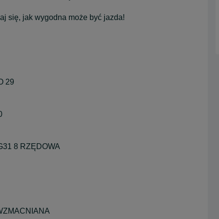
naj się, jak wygodna może być jazda!
 29
0
HG31 8 RZĘDOWA
 WZMACNIANA