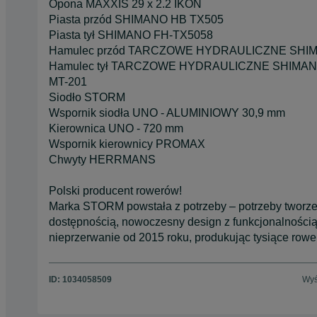
Opona MAXXIS 29 x 2.2 IKON
Piasta przód SHIMANO HB TX505
Piasta tył SHIMANO FH-TX5058
Hamulec przód TARCZOWE HYDRAULICZNE SHIM
Hamulec tył TARCZOWE HYDRAULICZNE SHIMA
MT-201
Siodło STORM
Wspornik siodła UNO - ALUMINIOWY 30,9 mm
Kierownica UNO - 720 mm
Wspornik kierownicy PROMAX
Chwyty HERRMANS
Polski producent rowerów!
Marka STORM powstała z potrzeby – potrzeby tworzen
dostępnością, nowoczesny design z funkcjonalnością
nieprzerwanie od 2015 roku, produkując tysiące rowe
ID:
1034058509
Wyś