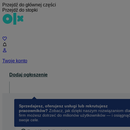
Przejdź do głównej części
Przejdź do stopki
Czat
Twoje konto
Dodaj ogłoszenie
Dla biznesu
opens in a new tab
Sprzedajesz, oferujesz usługi lub rekrutujesz
pracowników?
Zobacz, jak dzięki naszym rozwiązaniom dl
firm możesz dotrzeć do milionów użytkowników — i osiągną
swoje cele.