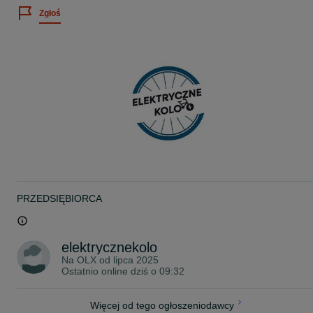
Łańcuch: KMC Z8.3
Zgłoś
Pedały: PF-830A
Rozmiar kół: 27,5"
Opony: MAXXIS PACE 27,5"x2.10
Hamulec przód/tył: Shimano BR-MT200
Siodło: STORM
Wspornik siodła: UNO - ALUMINIOWY
Kierownica: STORM ALUMINIOWA
PRZEDSIĘBIORCA
elektrycznekolo
Na OLX od
lipca 2025
Ostatnio online dziś o 09:32
Więcej od tego ogłoszeniodawcy