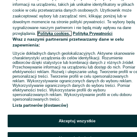
informacji na urządzeniu, takich jak unikalne identyfikatory w plikach
cookie w celu przetwarzania danych osobowych. Użytkownik może
KATEGORIA
zaakceptować wybory lub zarządzać nimi, klikając poniżej lub w
dowolnym momencie na stronie polityki prywatności. Te wybory będą
sygnalizowane naszym partnerom i nie będą miały wpływu na dane
ID:
1073850067
Wyświetlenia: 
przeglądania.
Polityka cookies,
Polityka Prywatności
Wraz z naszymi partnerami przetwarzamy dane w celu
Zadzwoń / SMS
Wyślij wiadomość
zapewnienia:
Użycie dokładnych danych geolokalizacyjnych. Aktywne skanowanie
charakterystyki urządzenia do celów identyfikacji. Rozumienie
odbiorców dzięki statystyce lub kombinacji danych z różnych źródeł.
Przechowywanie informacji na urządzeniu lub dostęp do nich. Pomiar
efektywności reklam. Rozwój i ulepszanie usług. Tworzenie profili w c
personalizacji treści. Tworzenie profili w celu spersonalizowanych
reklam. Wykorzystywanie ograniczonych danych do wyboru reklam.
Wykorzystywanie ograniczonych danych do wyboru treści. Pomiar
efektywności treści. Wykorzystanie profili do wyboru
spersonalizowanych reklam. Wykorzystywanie profili w celu doboru
spersonalizowanych treści.
Lista partnerów (dostawców)
Akceptuj wszystkie