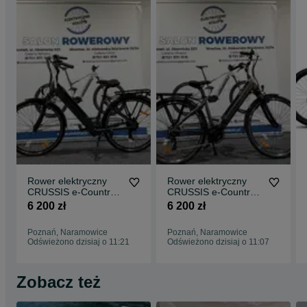
Rower elektryczny
Rower elektryczny
CRUSSIS e-Country
CRUSSIS e-Country
1.13 - 19" (612 Wh)
1.13 - 17" (612 Wh)
6 200 zł
6 200 zł
Poznań, Naramowice
Poznań, Naramowice
Odświeżono dzisiaj o 11:21
Odświeżono dzisiaj o 11:07
Zobacz też