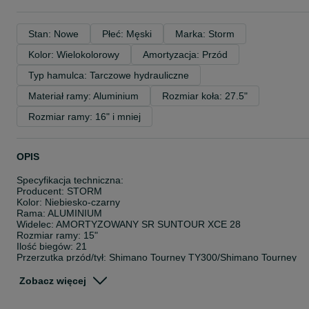
Stan: Nowe
Płeć: Męski
Marka: Storm
Kolor: Wielokolorowy
Amortyzacja: Przód
Typ hamulca: Tarczowe hydrauliczne
Materiał ramy: Aluminium
Rozmiar koła: 27.5"
Rozmiar ramy: 16" i mniej
OPIS
Specyfikacja techniczna:
Producent: STORM
Kolor: Niebiesko-czarny
Rama: ALUMINIUM
Widelec: AMORTYZOWANY SR SUNTOUR XCE 28
Rozmiar ramy: 15"
Ilość biegów: 21
Przerzutka przód/tył: Shimano Tourney TY300/Shimano Tourney
TY300
Manetki: Shimano Altus ST-EF505 3x7
Zobacz więcej
Kaseta wolnobieg: SHIMANO MF-TZ500-7
Korba: Prowheel 48x38x28/170mm