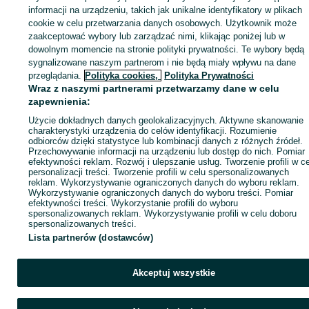
informacji na urządzeniu, takich jak unikalne identyfikatory w plikach
cookie w celu przetwarzania danych osobowych. Użytkownik może
KATEGORIA
zaakceptować wybory lub zarządzać nimi, klikając poniżej lub w
dowolnym momencie na stronie polityki prywatności. Te wybory będą
sygnalizowane naszym partnerom i nie będą miały wpływu na dane
ID:
1073850067
Wyświetlenia: 
przeglądania.
Polityka cookies,
Polityka Prywatności
Wraz z naszymi partnerami przetwarzamy dane w celu
Zadzwoń / SMS
Wyślij wiadomość
zapewnienia:
Użycie dokładnych danych geolokalizacyjnych. Aktywne skanowanie
charakterystyki urządzenia do celów identyfikacji. Rozumienie
odbiorców dzięki statystyce lub kombinacji danych z różnych źródeł.
Przechowywanie informacji na urządzeniu lub dostęp do nich. Pomiar
efektywności reklam. Rozwój i ulepszanie usług. Tworzenie profili w c
personalizacji treści. Tworzenie profili w celu spersonalizowanych
reklam. Wykorzystywanie ograniczonych danych do wyboru reklam.
Wykorzystywanie ograniczonych danych do wyboru treści. Pomiar
efektywności treści. Wykorzystanie profili do wyboru
spersonalizowanych reklam. Wykorzystywanie profili w celu doboru
spersonalizowanych treści.
Lista partnerów (dostawców)
Akceptuj wszystkie