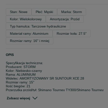
Stan: Nowe
Płeć: Męski
Marka: Storm
Kolor: Wielokolorowy
Amortyzacja: Przód
Typ hamulca: Tarczowe hydrauliczne
Materiał ramy: Aluminium
Rozmiar koła: 27.5"
Rozmiar ramy: 16" i mniej
OPIS
Specyfikacja techniczna:
Producent: STORM
Kolor: Niebiesko-czarny
Rama: ALUMINIUM
Widelec: AMORTYZOWANY SR SUNTOUR XCE 28
Rozmiar ramy: 15"
Ilość biegów: 21
Przerzutka przód/tył: Shimano Tourney TY300/Shimano Tourney
TY300
Manetki: Shimano Altus ST-EF505 3x7
Zobacz więcej
Kaseta wolnobieg: SHIMANO MF-TZ500-7
Korba: Prowheel 48x38x28/170mm