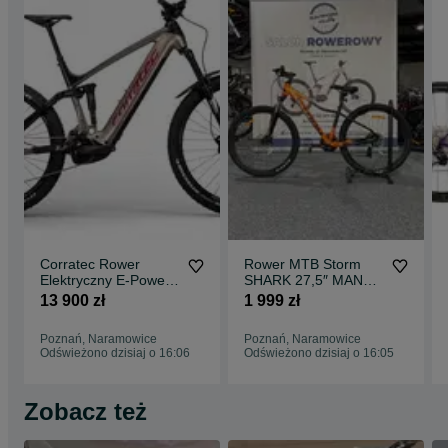
Corratec Rower
Rower MTB Storm
Elektryczny E-Power
SHARK 27,5″ MAN
Rs 160 Pro, rama 47
2.0 Raty 0%
13 900 zł
1 999 zł
cm (625 Wh)
Poznań, Naramowice
Poznań, Naramowice
Odświeżono dzisiaj o 16:06
Odświeżono dzisiaj o 16:05
Zobacz też