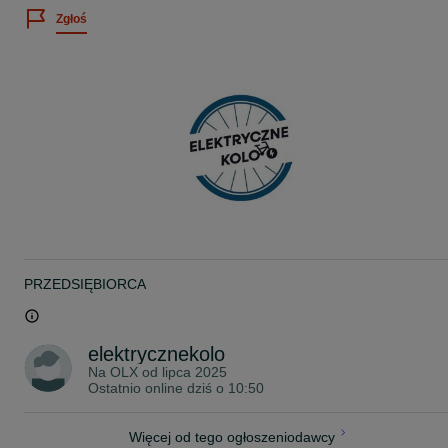
Łańcuch: KMC Z8.3
Zgłoś
Pedały: PF-830A
Rozmiar kół: 27,5"
Opony: MAXXIS PACE 27,5"x2.10
Hamulec przód/tył: Shimano BR-MT200
Siodło: STORM
Wspornik siodła: UNO - ALUMINIOWY
Kierownica: STORM ALUMINIOWA
PRZEDSIĘBIORCA
elektrycznekolo
Na OLX od
lipca 2025
Ostatnio online dziś o 10:50
Więcej od tego ogłoszeniodawcy