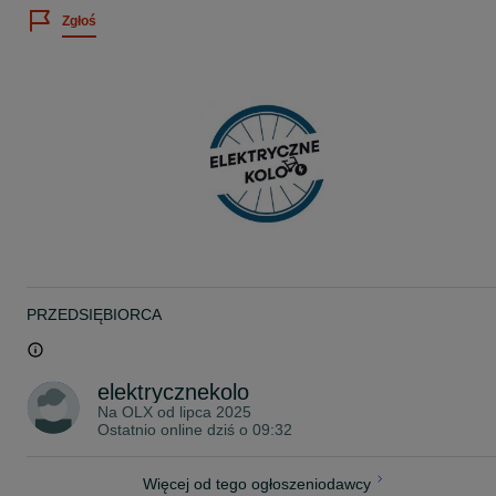
Rozmiar ramy 15"
Zgłoś
Ilość biegów 24
Przerzutka przednia SHIMANO TOURNEY FD-TY500
Przerutka tylna SHIMANO ALTUS RD M310
Manetki ST-EF505
Kaseta wolnobieg KASETA SHIMANO CS-HG31 8 RZĘDOWA (11-
34T)
Korba SHIMANO TY301 (42x34x24T)
Łańcuch KMC Z8
Suport CARTRIDGE / ŁOŻYSKA MASZYNOWE
Pedały PF-830A
Rozmiar kół 27,5"
Obręcz STORM ALUMINIOWA, DWUKOMOROWA, WZMACNIANA
Opona MAXXIS PACE 27.5 x 2,1
Piasta przód SHIMANO HB TX505
Piasta tył SHIMANO FH-TX5058
Hamulec przód TARCZOWE HYDRAULICZNE SHIMANO MT-200
Hamulec tył TARCZOWE HYDRAULICZNE SHIMANO MT-200
PRZEDSIĘBIORCA
Siodło STORM
Wspornik siodła UNO - ALUMINIOWY 30,9 mm
Kierownica STORM ALUMINIOWA - 680 MM
Wspornik kierownicy UNO - ALUMINIOWY AHEAD
elektrycznekolo
Chwyty HERRMANS
Na OLX od
lipca 2025
Ostatnio online dziś o 09:32
Polski producent rowerów!
Marka STORM powstała z potrzeby – potrzeby tworzenia rowerów,
które będą łączyć wysoką jakość z dostępnością, nowoczesny
design z funkcjonalnością, a technologię z codziennym komfortem.
Więcej od tego ogłoszeniodawcy