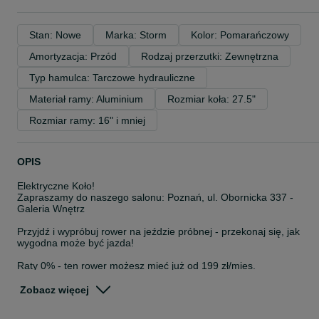
Stan: Nowe
Marka: Storm
Kolor: Pomarańczowy
Amortyzacja: Przód
Rodzaj przerzutki: Zewnętrzna
Typ hamulca: Tarczowe hydrauliczne
Materiał ramy: Aluminium
Rozmiar koła: 27.5"
Rozmiar ramy: 16" i mniej
OPIS
Elektryczne Koło!
Zapraszamy do naszego salonu: Poznań, ul. Obornicka 337 -
Galeria Wnętrz
Przyjdź i wypróbuj rower na jeździe próbnej - przekonaj się, jak
wygodna może być jazda!
Raty 0% - ten rower możesz mieć już od 199 zł/mies.
Dostępne od ręki - odbierz swój rower bez czekania!
Zobacz więcej
Rama ALUMINIOWA
Widelec AMORTYZOWANY SUNTOUR XCE 100 mm