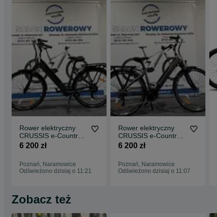
Rower elektryczny
Rower elektryczny
CRUSSIS e-Country
CRUSSIS e-Country
1.13 - 19" (612 Wh)
1.13 - 17" (612 Wh)
6 200 zł
6 200 zł
Poznań, Naramowice
Poznań, Naramowice
Odświeżono dzisiaj o 11:21
Odświeżono dzisiaj o 11:07
Zobacz też