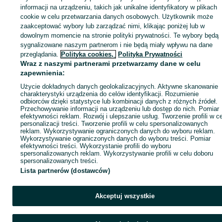
informacji na urządzeniu, takich jak unikalne identyfikatory w plikach
cookie w celu przetwarzania danych osobowych. Użytkownik może
KATEGORIA
zaakceptować wybory lub zarządzać nimi, klikając poniżej lub w
dowolnym momencie na stronie polityki prywatności. Te wybory będą
sygnalizowane naszym partnerom i nie będą miały wpływu na dane
ID:
1035271048
Wyświetlenia: 1
przeglądania.
Polityka cookies,
Polityka Prywatności
Wraz z naszymi partnerami przetwarzamy dane w celu
Zadzwoń / SMS
Wyślij wiadomość
zapewnienia:
Użycie dokładnych danych geolokalizacyjnych. Aktywne skanowanie
charakterystyki urządzenia do celów identyfikacji. Rozumienie
odbiorców dzięki statystyce lub kombinacji danych z różnych źródeł.
Przechowywanie informacji na urządzeniu lub dostęp do nich. Pomiar
efektywności reklam. Rozwój i ulepszanie usług. Tworzenie profili w c
personalizacji treści. Tworzenie profili w celu spersonalizowanych
reklam. Wykorzystywanie ograniczonych danych do wyboru reklam.
Wykorzystywanie ograniczonych danych do wyboru treści. Pomiar
efektywności treści. Wykorzystanie profili do wyboru
spersonalizowanych reklam. Wykorzystywanie profili w celu doboru
spersonalizowanych treści.
Lista partnerów (dostawców)
Akceptuj wszystkie