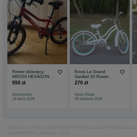
Rower dziecięcy
Kross Le Grand
KROSS HEXAGON
Sanibel 20 Rower
MINI 20" rama 11"
dziewczęcy 20 cali
550 zł
270 zł
Biały Miętowy
Zwierzyniec
Nowy Świat
19 lipca 2026
05 sierpnia 2026
Strona główna
Sport i Hobby
Rowery
Rowery dziecięce
Rowery dziecięce
Lubelskie
Rowery dziecięce - Obsza