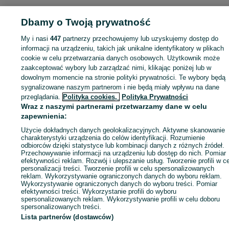
KATEGORIA
Dbamy o Twoją prywatność
My i nasi
447
partnerzy przechowujemy lub uzyskujemy dostęp do
ID:
1020410646
Wyświetlenia: 5
informacji na urządzeniu, takich jak unikalne identyfikatory w plikach
cookie w celu przetwarzania danych osobowych. Użytkownik może
zaakceptować wybory lub zarządzać nimi, klikając poniżej lub w
dowolnym momencie na stronie polityki prywatności. Te wybory będą
sygnalizowane naszym partnerom i nie będą miały wpływu na dane
Zaloguj się lub załóż konto na OLX, aby skontaktować się z t
przeglądania.
Polityka cookies,
Polityka Prywatności
sprzedającym
Wraz z naszymi partnerami przetwarzamy dane w celu
zapewnienia:
Użycie dokładnych danych geolokalizacyjnych. Aktywne skanowanie
Zaloguj się / Załóż konto
charakterystyki urządzenia do celów identyfikacji. Rozumienie
odbiorców dzięki statystyce lub kombinacji danych z różnych źródeł.
Przechowywanie informacji na urządzeniu lub dostęp do nich. Pomiar
efektywności reklam. Rozwój i ulepszanie usług. Tworzenie profili w c
Zadzwoń / SMS
Wyślij wiadomość
personalizacji treści. Tworzenie profili w celu spersonalizowanych
reklam. Wykorzystywanie ograniczonych danych do wyboru reklam.
Wykorzystywanie ograniczonych danych do wyboru treści. Pomiar
efektywności treści. Wykorzystanie profili do wyboru
spersonalizowanych reklam. Wykorzystywanie profili w celu doboru
spersonalizowanych treści.
Lista partnerów (dostawców)