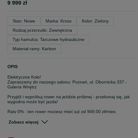
9 999 zł
Stan: Nowe
Marka: Kross
Kolor: Zielony
Rodzaj przerzutki: Zewnętrzna
Typ hamulca: Tarczowe hydrauliczne
Materiał ramy: Karbon
OPIS
Elektryczne Koło!
Zapraszamy do naszego salonu: Poznań, ul. Obornicka 337 -
Galeria Wnętrz
Przyjdź i wypróbuj rower na jeździe próbnej - przekonaj się, jak
wygodna może być jazda!
Raty 0% - ten rower możesz mieć już od 949,00 zł/mies.
Dostępne od ręki - odbierz swój rower bez czekania!
Specyfikacja:
Zobacz więcej
• Rama: CARBON
• Amortyzator / Widelec: CARBON
• Wykończenie lakieru: Matowy