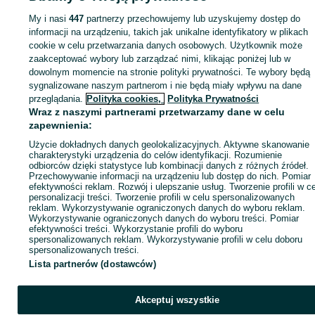
Wielkopolskie
Rowery gravel - Suchy Las
My i nasi
447
partnerzy przechowujemy lub uzyskujemy dostęp do
informacji na urządzeniu, takich jak unikalne identyfikatory w plikach
cookie w celu przetwarzania danych osobowych. Użytkownik może
KATEGORIA
zaakceptować wybory lub zarządzać nimi, klikając poniżej lub w
dowolnym momencie na stronie polityki prywatności. Te wybory będą
ID:
1057289704
Wyświetlenia: 4
sygnalizowane naszym partnerom i nie będą miały wpływu na dane
przeglądania.
Polityka cookies,
Polityka Prywatności
Wraz z naszymi partnerami przetwarzamy dane w celu
Zadzwoń / SMS
Wyślij wiadomość
zapewnienia:
Użycie dokładnych danych geolokalizacyjnych. Aktywne skanowanie
charakterystyki urządzenia do celów identyfikacji. Rozumienie
odbiorców dzięki statystyce lub kombinacji danych z różnych źródeł.
Przechowywanie informacji na urządzeniu lub dostęp do nich. Pomiar
efektywności reklam. Rozwój i ulepszanie usług. Tworzenie profili w c
personalizacji treści. Tworzenie profili w celu spersonalizowanych
reklam. Wykorzystywanie ograniczonych danych do wyboru reklam.
Wykorzystywanie ograniczonych danych do wyboru treści. Pomiar
efektywności treści. Wykorzystanie profili do wyboru
spersonalizowanych reklam. Wykorzystywanie profili w celu doboru
spersonalizowanych treści.
Lista partnerów (dostawców)
Akceptuj wszystkie