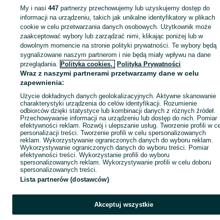
Wielkopolskie
Rowery górskie - Poznań
Rowery górskie - Naramowice
My i nasi
447
partnerzy przechowujemy lub uzyskujemy dostęp do
informacji na urządzeniu, takich jak unikalne identyfikatory w plikach
cookie w celu przetwarzania danych osobowych. Użytkownik może
KATEGORIA
zaakceptować wybory lub zarządzać nimi, klikając poniżej lub w
dowolnym momencie na stronie polityki prywatności. Te wybory będą
ID:
1073666167
Wyświetlenia: 
sygnalizowane naszym partnerom i nie będą miały wpływu na dane
przeglądania.
Polityka cookies,
Polityka Prywatności
Wraz z naszymi partnerami przetwarzamy dane w celu
Zadzwoń / SMS
Wyślij wiadomość
zapewnienia:
Użycie dokładnych danych geolokalizacyjnych. Aktywne skanowanie
charakterystyki urządzenia do celów identyfikacji. Rozumienie
odbiorców dzięki statystyce lub kombinacji danych z różnych źródeł.
Przechowywanie informacji na urządzeniu lub dostęp do nich. Pomiar
efektywności reklam. Rozwój i ulepszanie usług. Tworzenie profili w c
personalizacji treści. Tworzenie profili w celu spersonalizowanych
reklam. Wykorzystywanie ograniczonych danych do wyboru reklam.
Wykorzystywanie ograniczonych danych do wyboru treści. Pomiar
efektywności treści. Wykorzystanie profili do wyboru
spersonalizowanych reklam. Wykorzystywanie profili w celu doboru
spersonalizowanych treści.
Lista partnerów (dostawców)
Akceptuj wszystkie