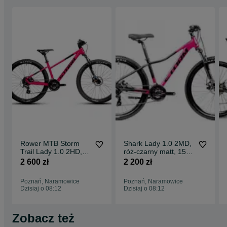
Rower MTB Storm
Shark Lady 1.0 2MD,
Trail Lady 1.0 2HD,
róż-czarny matt, 15"
rama 15", róż-
(Obornicka 337,
2 600 zł
2 200 zł
czarny(Obornicka
Poznań)
337,Poznań)
Poznań, Naramowice
Poznań, Naramowice
Dzisiaj o 08:12
Dzisiaj o 08:12
Zobacz też