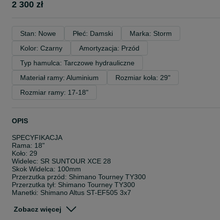
2 300 zł
Stan: Nowe
Płeć: Damski
Marka: Storm
Kolor: Czarny
Amortyzacja: Przód
Typ hamulca: Tarczowe hydrauliczne
Materiał ramy: Aluminium
Rozmiar koła: 29"
Rozmiar ramy: 17-18"
OPIS
SPECYFIKACJA
Rama: 18"
Koło: 29
Widelec: SR SUNTOUR XCE 28
Skok Widelca: 100mm
Przerzutka przód: Shimano Tourney TY300
Przerzutka tył: Shimano Tourney TY300
Manetki: Shimano Altus ST-EF505 3x7
Korba: Prowheel 48x38x28/170mm
Kaseta/Wolnobieg: SHIMANO MF-TZ500-7
Zobacz więcej
Zakres Kasety/wolnobiegu: 11-34