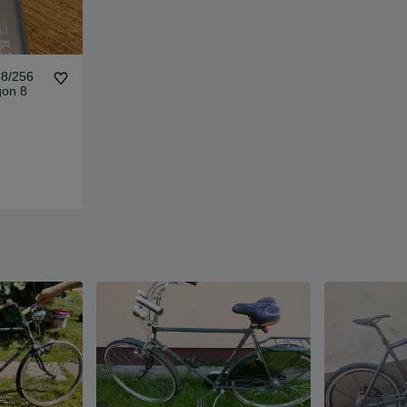
 8/256
gon 8