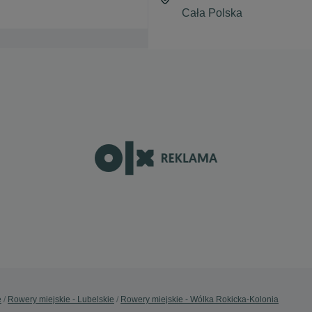
e
Rowery miejskie - Lubelskie
Rowery miejskie - Wólka Rokicka-Kolonia