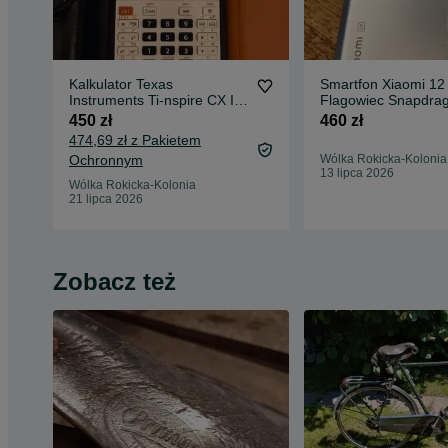
Kalkulator Texas
Smartfon Xiaomi 12
Instruments Ti-nspire CX II-
Flagowiec Snapdra
T
450 zł
460 zł
474,69 zł z Pakietem
Ochronnym
Wólka Rokicka-Kolonia
13 lipca 2026
Wólka Rokicka-Kolonia
21 lipca 2026
Zobacz też