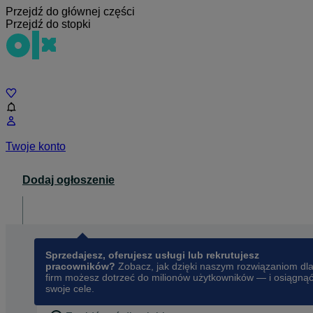
Przejdź do głównej części
Przejdź do stopki
Czat
Twoje konto
Dodaj ogłoszenie
Dla biznesu
opens in a new tab
Sprzedajesz, oferujesz usługi lub rekrutujesz
pracowników?
Zobacz, jak dzięki naszym rozwiązaniom dl
firm możesz dotrzeć do milionów użytkowników — i osiągną
swoje cele.