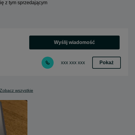
się z tym sprzedającym
Wyślij wiadomość
Pokaż
xxx xxx xxx
Zobacz wszystkie