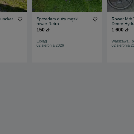
Juncker
Sprzedam duży męski
Rower Mtb
rower Retro
Deore Hydr
150 zł
1 600 zł
Elbląg
Warszawa, R
02 sierpnia 2026
02 sierpnia 2