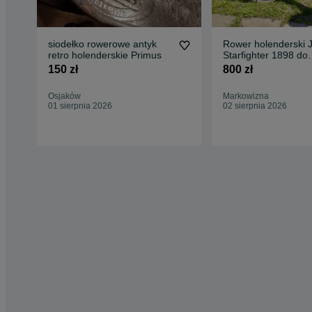
siodełko rowerowe antyk
Rower holenderski 
retro holenderskie Primus
Starfighter 1898 do
renowacji retro
150 zł
800 zł
Osjaków
Markowizna
01 sierpnia 2026
02 sierpnia 2026