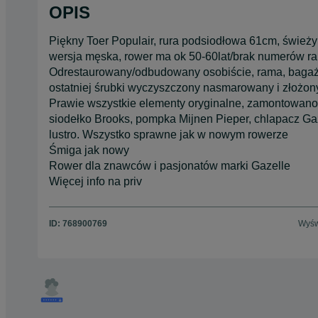
OPIS
Piękny Toer Populair, rura podsiodłowa 61cm, świeży 
wersja męska, rower ma ok 50-60lat/brak numerów r
Odrestaurowany/odbudowany osobiście, rama, bagażn
ostatniej śrubki wyczyszczony nasmarowany i złożon
Prawie wszystkie elementy oryginalne, zamontowano
siodełko Brooks, pompka Mijnen Pieper, chlapacz Gaze
lustro. Wszystko sprawne jak w nowym rowerze
Śmiga jak nowy
Rower dla znawców i pasjonatów marki Gazelle
Więcej info na priv
ID:
768900769
Wyśw