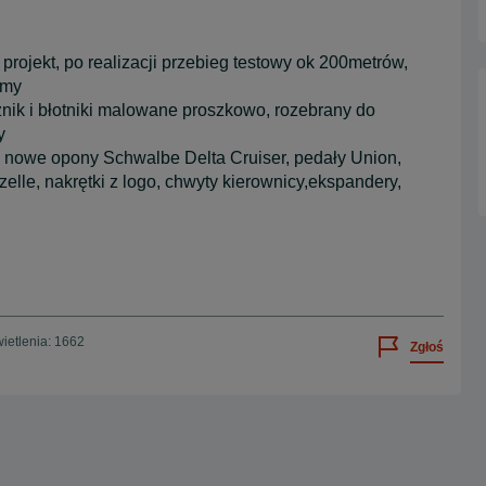
projekt, po realizacji przebieg testowy ok 200metrów,
amy
ik i błotniki malowane proszkowo, rozebrany do
y
 nowe opony Schwalbe Delta Cruiser, pedały Union,
lle, nakrętki z logo, chwyty kierownicy,ekspandery,
ietlenia: 1662
Zgłoś