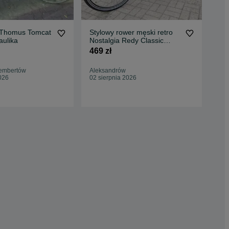
 Thomus Tomcat
Stylowy rower męski retro
Row
aulika
Nostalgia Redy Classic
ide
Premier 28” +GRATIS
469 zł
1 2
embertów
Aleksandrów
Kra
026
02 sierpnia 2026
19 