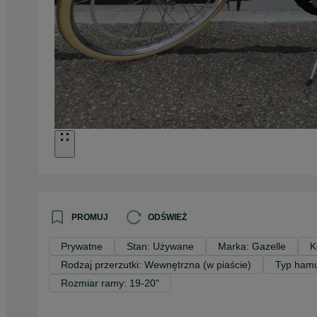
PROMUJ
ODŚWIEŻ
Prywatne
Stan: Używane
Marka: Gazelle
K
Rodzaj przerzutki: Wewnętrzna (w piaście)
Typ hamu
Rozmiar ramy: 19-20"