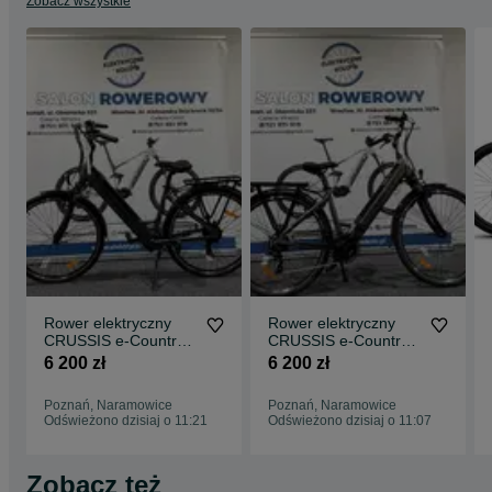
Zobacz wszystkie
Bagażnik: Atran Velo City
Waga (kg): 25
Rower elektryczny
Rower elektryczny
CRUSSIS e-Country
CRUSSIS e-Country
1.13 - 19" (612 Wh)
1.13 - 17" (612 Wh)
6 200 zł
6 200 zł
Poznań, Naramowice
Poznań, Naramowice
Odświeżono dzisiaj o 11:21
Odświeżono dzisiaj o 11:07
Zobacz też