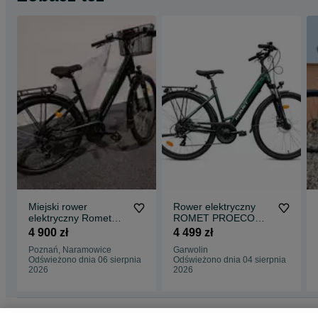
Miejski rower
Rower elektryczny
elektryczny Romet
ROMET PROECO
ProEco Wave 1.0
WAVE BF 1.0 R
4 900 zł
4 499 zł
504WH color bottle
Poznań, Naramowice
Garwolin
green rozmiar 17"- M
Odświeżono dnia 06 sierpnia
Odświeżono dnia 04 sierpnia
2026
2026
Strona główna
Sport i Hobby
Rowery
Rowery elektryczne
Rowery