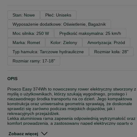
Stan: Nowe
Płeć: Uniseks
Wyposażenie dodatkowe: Oświetlenie, Bagażnik
Moc silnika: 250 W
Prędkość maksymalna: 25 km/h
Marka: Romet
Kolor: Zielony
Amortyzacja: Przód
Typ hamulca: Tarczowe hydrauliczne
Rozmiar koła: 28"
Rozmiar ramy: 17-18"
OPIS
Proeco Easy 374Wh to nowoczesny rower elektryczny stworzony z
myślą o użytkownikach, którzy szukają wygodnego, prostego i
niezawodnego środka transportu na co dzień. Jego kompaktowa
konstrukcja oraz uniwersalna geometria sprawiają, że doskonale
sprawdzi się zarówno podczas miejskich dojazdów, jak i
rekreacyjnych przejażdżek.
Lekka aluminiowa rama zapewnia odpowiednią wytrzymałość oraz
komfort prowadzenia, a zastosowany napęd elektryczny oparty o
silnik Ananda M131SD wspiera użytkownika w każdej sytuacji – od
ruszania spod świateł po pokonywanie wzniesień. Silnik
Zobacz więcej