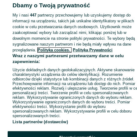
Dbamy o Twoją prywatność
elektryczne - Wielkopolskie
Rowery elektryczne - Poznań
Rowery elektrycz
- Naramowice
My i nasi
447
partnerzy przechowujemy lub uzyskujemy dostęp do
informacji na urządzeniu, takich jak unikalne identyfikatory w plikach
cookie w celu przetwarzania danych osobowych. Użytkownik może
KATEGORIA
zaakceptować wybory lub zarządzać nimi, klikając poniżej lub w
dowolnym momencie na stronie polityki prywatności. Te wybory będą
ID:
1073588871
Wyświetlenia: 
sygnalizowane naszym partnerom i nie będą miały wpływu na dane
przeglądania.
Polityka cookies,
Polityka Prywatności
Wraz z naszymi partnerami przetwarzamy dane w celu
Zadzwoń / SMS
Wyślij wiadomość
zapewnienia:
Użycie dokładnych danych geolokalizacyjnych. Aktywne skanowanie
charakterystyki urządzenia do celów identyfikacji. Rozumienie
odbiorców dzięki statystyce lub kombinacji danych z różnych źródeł.
Przechowywanie informacji na urządzeniu lub dostęp do nich. Pomiar
efektywności reklam. Rozwój i ulepszanie usług. Tworzenie profili w c
personalizacji treści. Tworzenie profili w celu spersonalizowanych
reklam. Wykorzystywanie ograniczonych danych do wyboru reklam.
Wykorzystywanie ograniczonych danych do wyboru treści. Pomiar
efektywności treści. Wykorzystanie profili do wyboru
spersonalizowanych reklam. Wykorzystywanie profili w celu doboru
spersonalizowanych treści.
Lista partnerów (dostawców)