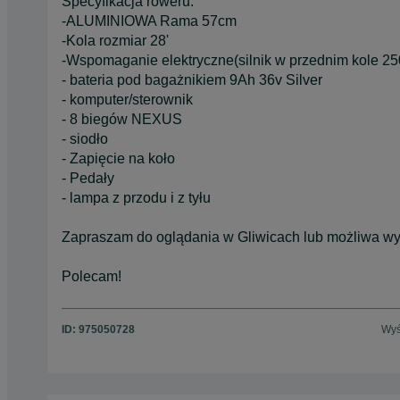
Specyfikacja roweru:
-ALUMINIOWA Rama 57cm
-Kola rozmiar 28'
-Wspomaganie elektryczne(silnik w przednim kole 2
- bateria pod bagażnikiem 9Ah 36v Silver
- komputer/sterownik
- 8 biegów NEXUS
- siodło
- Zapięcie na koło
- Pedały
- lampa z przodu i z tyłu
Zapraszam do oglądania w Gliwicach lub możliwa wys
Polecam!
ID:
975050728
Wyś