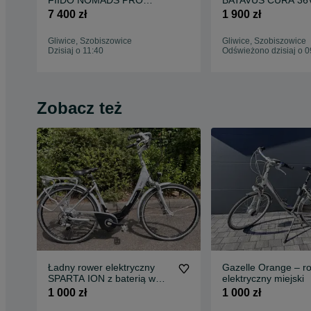
FIIDO NOMADS PRO
BATAVUS CURA 36V
400Wh Silnik Centralny
silnikiem centralnym
7 400 zł
1 900 zł
MIVICE 100NM! 29”
Gliwice, Szobiszowice
Gliwice, Szobiszowice
Dzisiaj o 11:40
Odświeżono dzisiaj o 0
Zobacz też
Ładny rower elektryczny
Gazelle Orange – r
SPARTA ION z baterią w
elektryczny miejski
ramie /A
1 000 zł
1 000 zł