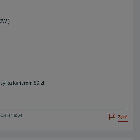
50W )
yłka kurierem 80 zł.
wietlenia: 64
Zgłoś