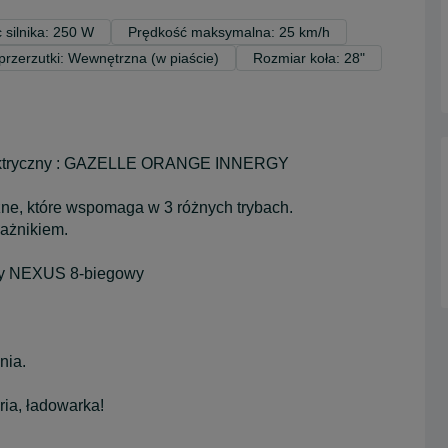
 silnika: 250 W
Prędkość maksymalna: 25 km/h
przerzutki: Wewnętrzna (w piaście)
Rozmiar koła: 28"
 elektryczny : GAZELLE ORANGE INNERGY
e, które wspomaga w 3 różnych trybach.
gażnikiem.
ny NEXUS 8-biegowy
nia.
ria, ładowarka!