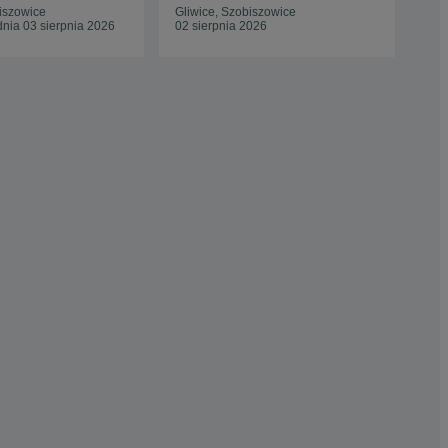
iszowice
Gliwice, Szobiszowice
Gli
nia 03 sierpnia 2026
02 sierpnia 2026
Odś