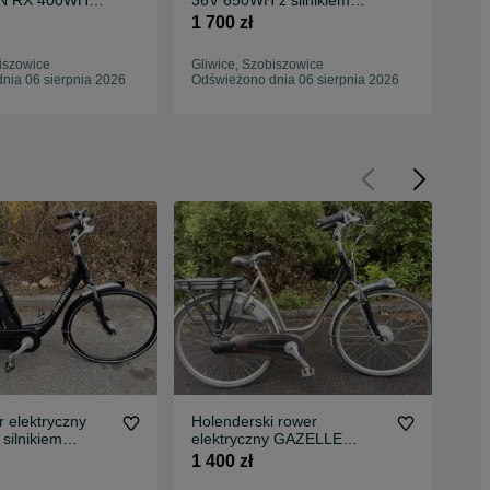
N RX 400WH
36V 650WH z silnikiem
SP
centralnym BROSE / do
50
1 700 zł
2 9
naprawy!
iszowice
Gliwice, Szobiszowice
Gliw
nia 06 sierpnia 2026
Odświeżono dnia 06 sierpnia 2026
Odś
 elektryczny
Holenderski rower
Hol
silnikiem
elektryczny GAZELLE
ele
 IMPULSE 36v /B
ORANGE 36V NEXUS 8 /A
36V
1 400 zł
1 6