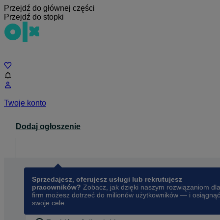
Przejdź do głównej części
Przejdź do stopki
Czat
Twoje konto
Dodaj ogłoszenie
Dla biznesu
opens in a new tab
Sprzedajesz, oferujesz usługi lub rekrutujesz
pracowników?
Zobacz, jak dzięki naszym rozwiązaniom dl
firm możesz dotrzeć do milionów użytkowników — i osiągną
swoje cele.