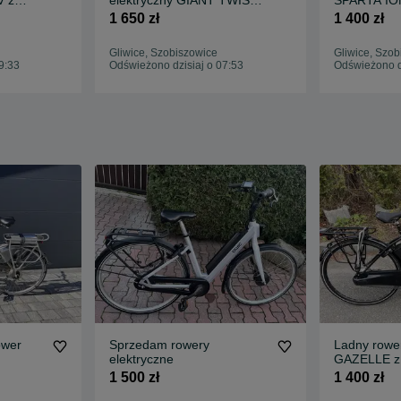
 z
elektryczny GIANT TWIST
SPARTA IO
! /A
36V Nexus 8 /A
NEXUS 8/A
1 650 zł
1 400 zł
Gliwice, Szobiszowice
Gliwice, Szob
9:33
Odświeżono dzisiaj o 07:53
Odświeżono d
ower
Sprzedam rowery
Ladny rower
elektryczne
GAZELLE z 
centralnym
1 500 zł
1 400 zł