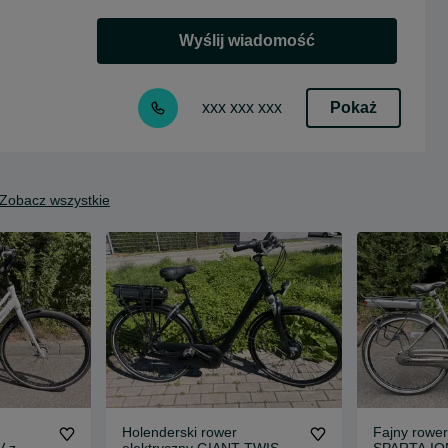
Wyślij wiadomość
Pokaż
xxx xxx xxx
Zobacz wszystkie
Holenderski rower
Fajny rower