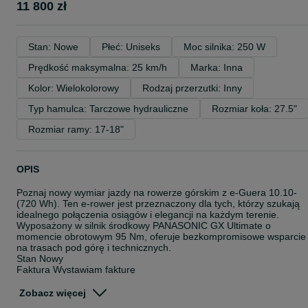
11 800 zł
Stan: Nowe
Płeć: Uniseks
Moc silnika: 250 W
Prędkość maksymalna: 25 km/h
Marka: Inna
Kolor: Wielokolorowy
Rodzaj przerzutki: Inny
Typ hamulca: Tarczowe hydrauliczne
Rozmiar koła: 27.5"
Rozmiar ramy: 17-18"
OPIS
Poznaj nowy wymiar jazdy na rowerze górskim z e-Guera 10.10-
(720 Wh). Ten e-rower jest przeznaczony dla tych, którzy szukają
idealnego połączenia osiągów i elegancji na każdym terenie.
Wyposażony w silnik środkowy PANASONIC GX Ultimate o
momencie obrotowym 95 Nm, oferuje bezkompromisowe wsparcie
na trasach pod górę i technicznych.
Stan Nowy
Faktura Wystawiam fakturę
Marka CRUSSIS
Model ONE-Guera 10.10
Zobacz więcej
Płeć Uniseks