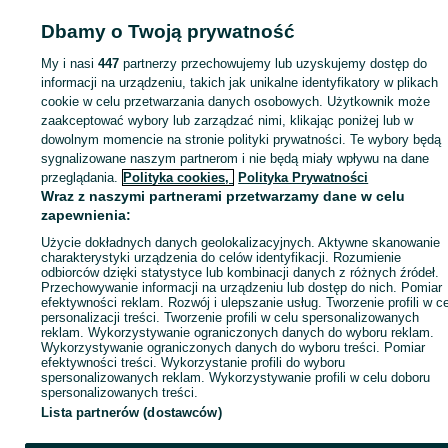
Strona główna
Sport i Hobby
Rowery
Rowery elektryczne
Rowery
Dbamy o Twoją prywatność
elektryczne - Wielkopolskie
Rowery elektryczne - Poznań
Rowery elektrycz
- Naramowice
My i nasi
447
partnerzy przechowujemy lub uzyskujemy dostęp do
informacji na urządzeniu, takich jak unikalne identyfikatory w plikach
KATEGORIA
cookie w celu przetwarzania danych osobowych. Użytkownik może
zaakceptować wybory lub zarządzać nimi, klikając poniżej lub w
dowolnym momencie na stronie polityki prywatności. Te wybory będą
ID:
1068722868
Wyświetlenia: 
sygnalizowane naszym partnerom i nie będą miały wpływu na dane
przeglądania.
Polityka cookies,
Polityka Prywatności
Wraz z naszymi partnerami przetwarzamy dane w celu
Zadzwoń / SMS
Wyślij wiadomość
zapewnienia:
Użycie dokładnych danych geolokalizacyjnych. Aktywne skanowanie
charakterystyki urządzenia do celów identyfikacji. Rozumienie
odbiorców dzięki statystyce lub kombinacji danych z różnych źródeł.
Przechowywanie informacji na urządzeniu lub dostęp do nich. Pomiar
efektywności reklam. Rozwój i ulepszanie usług. Tworzenie profili w c
personalizacji treści. Tworzenie profili w celu spersonalizowanych
reklam. Wykorzystywanie ograniczonych danych do wyboru reklam.
Wykorzystywanie ograniczonych danych do wyboru treści. Pomiar
efektywności treści. Wykorzystanie profili do wyboru
spersonalizowanych reklam. Wykorzystywanie profili w celu doboru
spersonalizowanych treści.
Lista partnerów (dostawców)