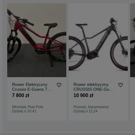
Rower Elektryczny
Rower elektryczny
Crussis E-Guera 7.11
CRUSSIS ONE-Guera
Nowy Raty 0%
10.10-(720 Wh )(17)
7 800 zł
10 900 zł
513Wh Rama 19"
Raty 0%
Wrocław, Psie Pole
Poznań, Naramowice
Dzisiaj o 10:41
Dzisiaj o 11:24