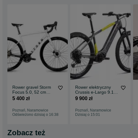
Rower gravel Storm
Rower elektryczny
Focus 5.0, 52 cm
Crussis e-Largo 9.10
(miętowy-czarny)
( 720 Wh), rama 20"
5 400 zł
9 900 zł
Obornicka 337,
Poznań
Poznań, Naramowice
Poznań, Naramowice
Odświeżono dzisiaj o 16:38
Dzisiaj o 15:01
Zobacz też