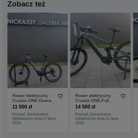
Zobacz też
Rower elektryczny
Rower elektryczny
Crussis ONE-Guera
Crussis ONE-Full
9.10-(720 Wh) (17)
10.10-(900 Wh) (19)
11 000 zł
14 500 zł
Raty 0%
Raty 0%
Poznań, Naramowice
Poznań, Naramowice
Odświeżono dnia 27 lipca
Odświeżono dnia 21 lipca
2026
2026