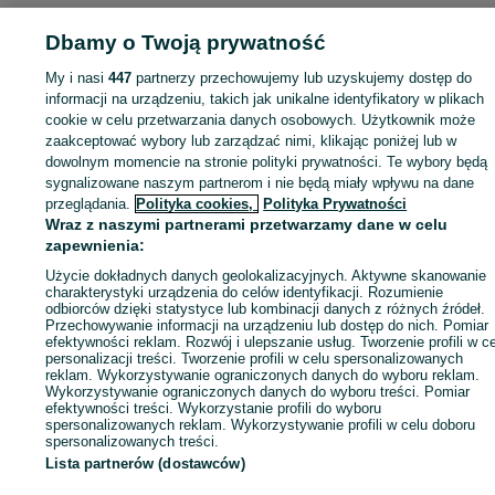
Strona główna
Sport i Hobby
Rowery
Rowery elektryczne
Rowery
elektryczne - Wielkopolskie
Dbamy o Twoją prywatność
Rowery elektryczne - Poznań
Rowery elektrycz
- Naramowice
My i nasi
447
partnerzy przechowujemy lub uzyskujemy dostęp do
informacji na urządzeniu, takich jak unikalne identyfikatory w plikach
KATEGORIA
cookie w celu przetwarzania danych osobowych. Użytkownik może
zaakceptować wybory lub zarządzać nimi, klikając poniżej lub w
dowolnym momencie na stronie polityki prywatności. Te wybory będą
ID:
1018892040
Wyświetlenia: 
sygnalizowane naszym partnerom i nie będą miały wpływu na dane
przeglądania.
Polityka cookies,
Polityka Prywatności
Wraz z naszymi partnerami przetwarzamy dane w celu
Wyślij wiadomość
zapewnienia:
Użycie dokładnych danych geolokalizacyjnych. Aktywne skanowanie
charakterystyki urządzenia do celów identyfikacji. Rozumienie
odbiorców dzięki statystyce lub kombinacji danych z różnych źródeł.
Przechowywanie informacji na urządzeniu lub dostęp do nich. Pomiar
efektywności reklam. Rozwój i ulepszanie usług. Tworzenie profili w c
personalizacji treści. Tworzenie profili w celu spersonalizowanych
reklam. Wykorzystywanie ograniczonych danych do wyboru reklam.
Wykorzystywanie ograniczonych danych do wyboru treści. Pomiar
efektywności treści. Wykorzystanie profili do wyboru
spersonalizowanych reklam. Wykorzystywanie profili w celu doboru
spersonalizowanych treści.
Lista partnerów (dostawców)