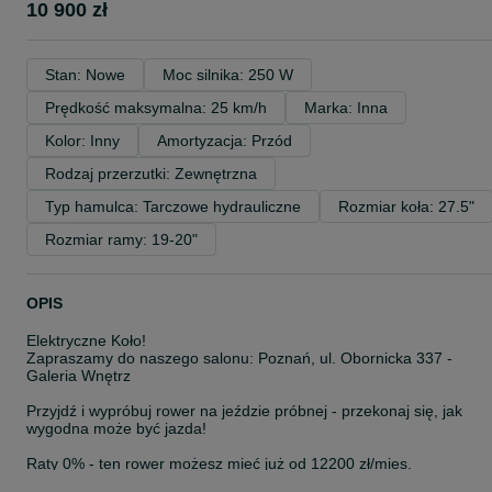
10 900 zł
Stan: Nowe
Moc silnika: 250 W
Prędkość maksymalna: 25 km/h
Marka: Inna
Kolor: Inny
Amortyzacja: Przód
Rodzaj przerzutki: Zewnętrzna
Typ hamulca: Tarczowe hydrauliczne
Rozmiar koła: 27.5"
Rozmiar ramy: 19-20"
OPIS
Elektryczne Koło!
Zapraszamy do naszego salonu: Poznań, ul. Obornicka 337 -
Galeria Wnętrz
Przyjdź i wypróbuj rower na jeździe próbnej - przekonaj się, jak
wygodna może być jazda!
Raty 0% - ten rower możesz mieć już od 12200 zł/mies.
Dostępne od ręki - odbierz swój rower bez czekania!