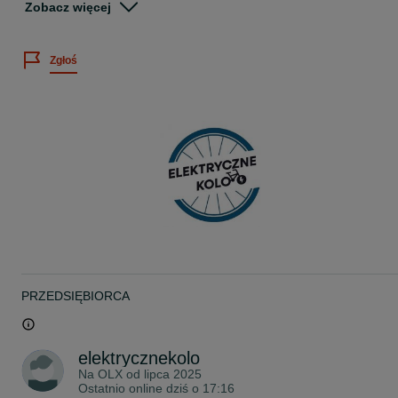
Zobacz więcej
Górski rower elektryczny
Crussis ONE-Guera 10.10-(720Wh)
Średnica koła: 27,5"
Zgłoś
Rozmiar ramy: 19"
Model: unisex
Kolor: (fot.)
Bateria: LG Li-Ion 36 V / 720 Wh (20 Ah)
Silnik: PANASONIC GX Ultimate, 250 W
*
Poznaj nowy wymiar kolarstwa górskiego dzięki ONE-Guera 10.10-
(720 Wh). Ten rower elektryczny jest przeznaczony dla osób
poszukujących idealnego połączenia wydajności i elegancji w
każdym terenie. Wyposażony w centralny silnik PANASONIC GX
Ultimate o momencie obrotowym 95 Nm , oferuje
bezkompromisowe wsparcie podczas jazdy pod górę i na
technicznych trasach. Wydajny akumulator LG pozwala cieszyć się
długimi podróżami bez obawy o doładowanie. Pozostałe
komponenty zapewniają maksymalną kontrolę i bezpieczeństwo.
PRZEDSIĘBIORCA
Rower elektryczny ONE-Guera 10.10-(720 Wh) jest gotowy, aby
przenieść Twoją górską przygodę na nowy poziom!
*
elektrycznekolo
Na OLX od
lipca 2025
Rama Alu 6061
Ostatnio online dziś o 17:16
Widelec ROCKSHOX FS Psylo Silver RC Solo Air 27,5" BOOST,