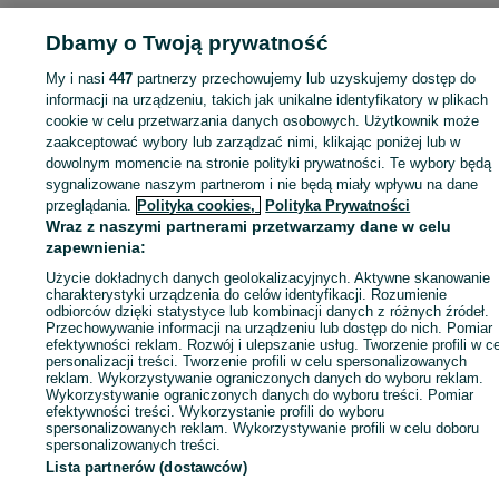
Strona główna
Sport i Hobby
Rowery
Rowery elektryczne
Rowery
elektryczne - Wielkopolskie
Dbamy o Twoją prywatność
Rowery elektryczne - Poznań
Rowery elektrycz
- Naramowice
My i nasi
447
partnerzy przechowujemy lub uzyskujemy dostęp do
informacji na urządzeniu, takich jak unikalne identyfikatory w plikach
KATEGORIA
cookie w celu przetwarzania danych osobowych. Użytkownik może
zaakceptować wybory lub zarządzać nimi, klikając poniżej lub w
dowolnym momencie na stronie polityki prywatności. Te wybory będą
ID:
1037783533
Wyświetlenia: 
sygnalizowane naszym partnerom i nie będą miały wpływu na dane
przeglądania.
Polityka cookies,
Polityka Prywatności
Wraz z naszymi partnerami przetwarzamy dane w celu
Zadzwoń / SMS
Wyślij wiadomość
zapewnienia:
Użycie dokładnych danych geolokalizacyjnych. Aktywne skanowanie
charakterystyki urządzenia do celów identyfikacji. Rozumienie
odbiorców dzięki statystyce lub kombinacji danych z różnych źródeł.
Przechowywanie informacji na urządzeniu lub dostęp do nich. Pomiar
efektywności reklam. Rozwój i ulepszanie usług. Tworzenie profili w c
personalizacji treści. Tworzenie profili w celu spersonalizowanych
reklam. Wykorzystywanie ograniczonych danych do wyboru reklam.
Wykorzystywanie ograniczonych danych do wyboru treści. Pomiar
efektywności treści. Wykorzystanie profili do wyboru
spersonalizowanych reklam. Wykorzystywanie profili w celu doboru
spersonalizowanych treści.
Lista partnerów (dostawców)