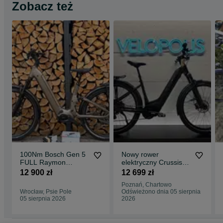
Zobacz też
100Nm Bosch Gen 5
Nowy rower
FULL Raymon
elektryczny Crussis
Tavano pure 2026r S
One-Country 10.11 |
12 900 zł
12 699 zł
(159-173cm) Rower
Raty 0% | 715WH |
Poznań, Chartowo
elektryczny Ebike
Wrocław, Psie Pole
Odświeżono dnia 05 sierpnia
SUV turystyczny
05 sierpnia 2026
2026
wygodny sztyca
dropper