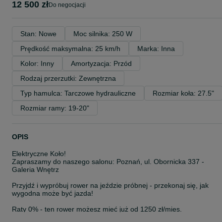
12 500 zł
do negocjacji
Stan: Nowe
Moc silnika: 250 W
Prędkość maksymalna: 25 km/h
Marka: Inna
Kolor: Inny
Amortyzacja: Przód
Rodzaj przerzutki: Zewnętrzna
Typ hamulca: Tarczowe hydrauliczne
Rozmiar koła: 27.5"
Rozmiar ramy: 19-20"
OPIS
Elektryczne Koło!
Zapraszamy do naszego salonu: Poznań, ul. Obornicka 337 -
Galeria Wnętrz
Przyjdź i wypróbuj rower na jeździe próbnej - przekonaj się, jak
wygodna może być jazda!
Raty 0% - ten rower możesz mieć już od 1250 zł/mies.
Dostępne od ręki - odbierz swój rower bez czekania!