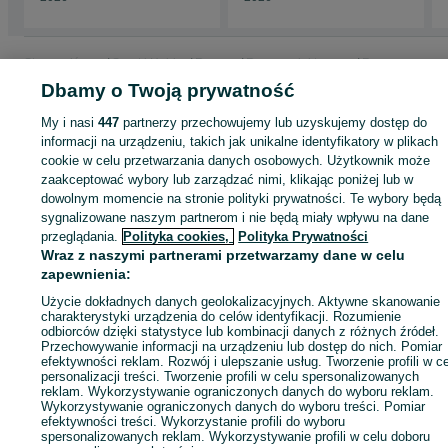
Strona główna
Sport i Hobby
Rowery
Rowery elektryczne
Rowery
elektryczne - Wielkopolskie
Rowery elektryczne - Poznań
Rowery elektrycz
Dbamy o Twoją prywatność
- Naramowice
My i nasi
447
partnerzy przechowujemy lub uzyskujemy dostęp do
informacji na urządzeniu, takich jak unikalne identyfikatory w plikach
KATEGORIA
cookie w celu przetwarzania danych osobowych. Użytkownik może
zaakceptować wybory lub zarządzać nimi, klikając poniżej lub w
dowolnym momencie na stronie polityki prywatności. Te wybory będą
ID:
1020085772
Wyświetlenia: 
sygnalizowane naszym partnerom i nie będą miały wpływu na dane
przeglądania.
Polityka cookies,
Polityka Prywatności
Wraz z naszymi partnerami przetwarzamy dane w celu
Zadzwoń / SMS
Wyślij wiadomość
zapewnienia:
Użycie dokładnych danych geolokalizacyjnych. Aktywne skanowanie
charakterystyki urządzenia do celów identyfikacji. Rozumienie
odbiorców dzięki statystyce lub kombinacji danych z różnych źródeł.
Przechowywanie informacji na urządzeniu lub dostęp do nich. Pomiar
efektywności reklam. Rozwój i ulepszanie usług. Tworzenie profili w c
personalizacji treści. Tworzenie profili w celu spersonalizowanych
reklam. Wykorzystywanie ograniczonych danych do wyboru reklam.
Wykorzystywanie ograniczonych danych do wyboru treści. Pomiar
efektywności treści. Wykorzystanie profili do wyboru
spersonalizowanych reklam. Wykorzystywanie profili w celu doboru