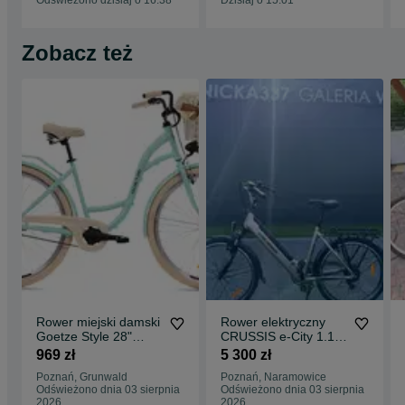
Odświeżono dzisiaj o 16:38
Dzisiaj o 15:01
Zobacz też
Rower miejski damski
Rower elektryczny
Goetze Style 28"
CRUSSIS e-City 1.19-
PROMOCJA -5%
(612 Wh) (17) raty
969 zł
5 300 zł
0%
Poznań, Grunwald
Poznań, Naramowice
Odświeżono dnia 03 sierpnia
Odświeżono dnia 03 sierpnia
2026
2026