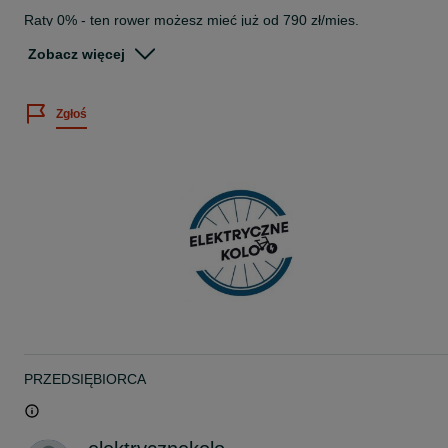
Raty 0% - ten rower możesz mieć już od 790 zł/mies.
Dostępne od ręki - odbierz swój rower bez czekania!
Zobacz więcej
Crussis e-Savela 7.10-(518 Wh)
Średnica koła: 28"
Rozmiar ramy: 18"
Zgłoś
Model: damski
Kolor: (fot.)
Bateria: Li-Ion 36 V / 518 Wh (14,4 Ah)
Silnik: PANASONIC GX Power Plus, 250W, centralny
*
Wybierz ścieżki, które Ci odpowiadają, niezależnie od tego, czy
prowadzą przez las, czy ulice miasta. CRUSSIS e-Savela 7.10
zapewni Ci niezawodną wydajność i styl na każdą przygodę.
Elegancki szaro-czarny wygląd z kontrastującymi zielonymi,
odblaskowymi detalami nadaje temu rowerowi elektrycznemu
nowoczesny akcent, który spodoba się nie tylko miłośnikom
designu, ale także praktycznego zastosowania. Dzięki CRUSSIS e-
Savela 7.10 otrzymujesz rower elektryczny, który pozwala odkrywa
nowe trasy z maksymalnym komfortem i stylem.
PRZEDSIĘBIORCA
*
Rama Alu 6061
Widelec SR-Suntour NEX HLO DS 700C", skok 63 mm, zamykany 