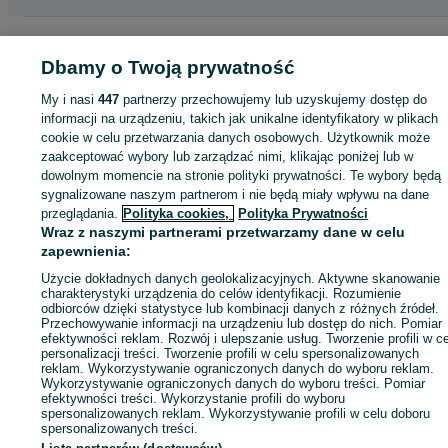
Strona główna
Sport i Hobby
Rowery
Rowery elektryczne
Rowery
elektryczne - Wielkopolskie
Rowery elektryczne - Poznań
Rowery elektrycz
Dbamy o Twoją prywatność
- Naramowice
My i nasi
447
partnerzy przechowujemy lub uzyskujemy dostęp do
informacji na urządzeniu, takich jak unikalne identyfikatory w plikach
KATEGORIA
cookie w celu przetwarzania danych osobowych. Użytkownik może
zaakceptować wybory lub zarządzać nimi, klikając poniżej lub w
dowolnym momencie na stronie polityki prywatności. Te wybory będą
ID:
1019843915
Wyświetlenia: 1
sygnalizowane naszym partnerom i nie będą miały wpływu na dane
przeglądania.
Polityka cookies,
Polityka Prywatności
Wraz z naszymi partnerami przetwarzamy dane w celu
Wyślij wiadomość
zapewnienia:
Użycie dokładnych danych geolokalizacyjnych. Aktywne skanowanie
charakterystyki urządzenia do celów identyfikacji. Rozumienie
odbiorców dzięki statystyce lub kombinacji danych z różnych źródeł.
Przechowywanie informacji na urządzeniu lub dostęp do nich. Pomiar
efektywności reklam. Rozwój i ulepszanie usług. Tworzenie profili w c
personalizacji treści. Tworzenie profili w celu spersonalizowanych
reklam. Wykorzystywanie ograniczonych danych do wyboru reklam.
Wykorzystywanie ograniczonych danych do wyboru treści. Pomiar
efektywności treści. Wykorzystanie profili do wyboru
spersonalizowanych reklam. Wykorzystywanie profili w celu doboru
spersonalizowanych treści.