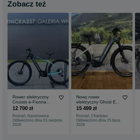
Zobacz też
Rower elektryczny
Nowy rower
Crussis e-Fionna
elektryczny Ghost E-
10.9-M (720wh) (18)
TERU PRO EQ ABS
12 700 zł
15 499 zł
PROMOCJA RATY
Poznań, Naramowice
Poznań, Chartowo
0%
Odświeżono dnia 03 sierpnia
Odświeżono dnia 25 lipca
2026
2026