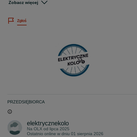
Zobacz więcej
Górski rower elektryczny
e-Hard 10.10-PRO (900 Wh)
Średnica koła: 29"
Zgłoś
Rozmiar ramy: 20"
Model: unisex
Kolor: (fot)
Bateria: LG 900 Wh (25 Ah)
Silnik: PANASONIC GX Ultimate
*
Przeżyj mega przygodę z elektrycznym rowerem górskim e-Hard
10.10-PRO. Model oferuje optymalne wymiary dla idealnego
komfortu i wydajności podczas każdej jazdy. Sportowy design
oczaruje Twoje zmysły i sprawi, że każda chwila na rowerze będzie
niezapomnianym przeżyciem.
Opony MICHELIN E-Wild Enduro MH Racing Line Dark TS TLR w
połączeniu z widelcem ROCKSHOX PIKE ULTIMATE 29" zapewnia
dynamiczną jazdę i doskonałą przyczepność na każdej nawierzchni
PRZEDSIĘBIORCA
Z e-Hard 10.10-PRO każda jazda na rowerze górskim to wyjątkow
przygoda pełna wolności i radości.
*
elektrycznekolo
Na OLX od
lipca 2025
Rama Alu 6061
Ostatnio online w dniu 01 sierpnia 2026
Widelec ROCKSHOX PIKE ULTIMATE 29", skok 130 mm