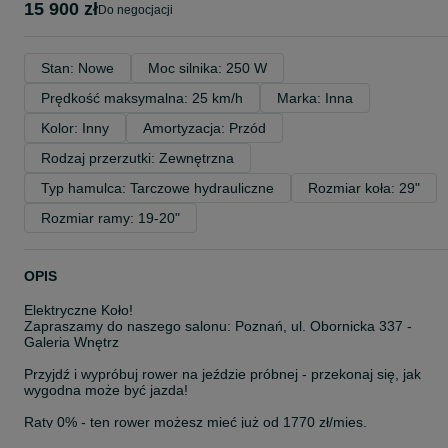
15 900 zł
do negocjacji
Stan: Nowe
Moc silnika: 250 W
Prędkość maksymalna: 25 km/h
Marka: Inna
Kolor: Inny
Amortyzacja: Przód
Rodzaj przerzutki: Zewnętrzna
Typ hamulca: Tarczowe hydrauliczne
Rozmiar koła: 29"
Rozmiar ramy: 19-20"
OPIS
Elektryczne Koło!
Zapraszamy do naszego salonu: Poznań, ul. Obornicka 337 -
Galeria Wnętrz
Przyjdź i wypróbuj rower na jeździe próbnej - przekonaj się, jak
wygodna może być jazda!
Raty 0% - ten rower możesz mieć już od 1770 zł/mies.
Dostępne od ręki - odbierz swój rower bez czekania!