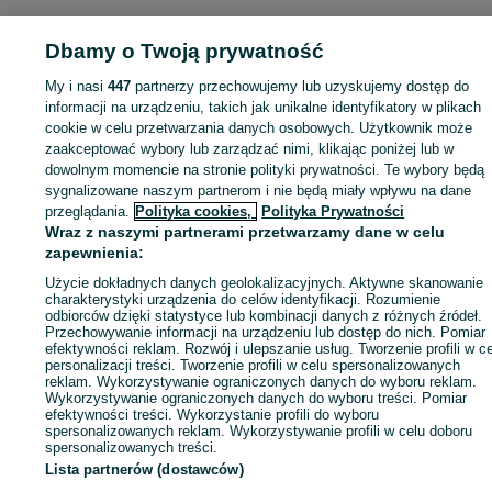
Strona główna
Sport i Hobby
Rowery
Rowery elektryczne
Rowery
elektryczne - Wielkopolskie
Rowery elektryczne - Poznań
Rowery elektrycz
Dbamy o Twoją prywatność
- Naramowice
My i nasi
447
partnerzy przechowujemy lub uzyskujemy dostęp do
informacji na urządzeniu, takich jak unikalne identyfikatory w plikach
KATEGORIA
cookie w celu przetwarzania danych osobowych. Użytkownik może
zaakceptować wybory lub zarządzać nimi, klikając poniżej lub w
dowolnym momencie na stronie polityki prywatności. Te wybory będą
ID:
1020869855
Wyświetlenia: 1
sygnalizowane naszym partnerom i nie będą miały wpływu na dane
przeglądania.
Polityka cookies,
Polityka Prywatności
Wraz z naszymi partnerami przetwarzamy dane w celu
Zadzwoń / SMS
Wyślij wiadomość
zapewnienia:
Użycie dokładnych danych geolokalizacyjnych. Aktywne skanowanie
charakterystyki urządzenia do celów identyfikacji. Rozumienie
odbiorców dzięki statystyce lub kombinacji danych z różnych źródeł.
Przechowywanie informacji na urządzeniu lub dostęp do nich. Pomiar
efektywności reklam. Rozwój i ulepszanie usług. Tworzenie profili w c
personalizacji treści. Tworzenie profili w celu spersonalizowanych
reklam. Wykorzystywanie ograniczonych danych do wyboru reklam.
Wykorzystywanie ograniczonych danych do wyboru treści. Pomiar
efektywności treści. Wykorzystanie profili do wyboru
spersonalizowanych reklam. Wykorzystywanie profili w celu doboru
spersonalizowanych treści.
Lista partnerów (dostawców)