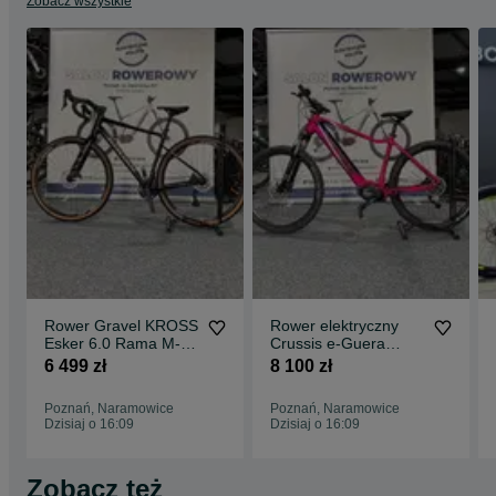
Zobacz wszystkie
Rower Gravel KROSS
Rower elektryczny
Esker 6.0 Rama M-
Crussis e-Guera
19" Raty 0%
7.10-(522 Wh) (19)
6 499 zł
8 100 zł
Raty 0%
Poznań, Naramowice
Poznań, Naramowice
Dzisiaj o 16:09
Dzisiaj o 16:09
Zobacz też