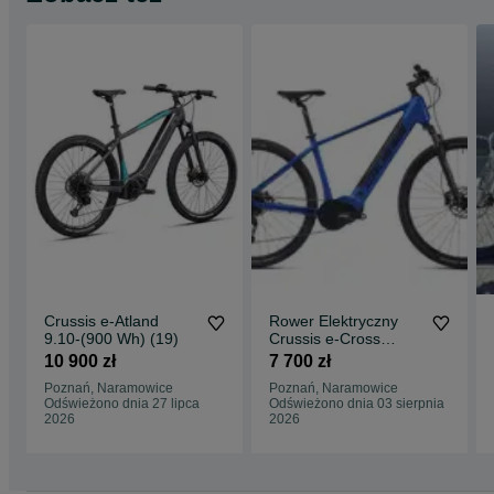
Crussis e-Atland
Rower Elektryczny
9.10-(900 Wh) (19)
Crussis e-Cross
7.11(513 Wh) 18"
10 900 zł
7 700 zł
(Obornicka 337)
Poznań, Naramowice
Poznań, Naramowice
Odświeżono dnia 27 lipca
Odświeżono dnia 03 sierpnia
2026
2026