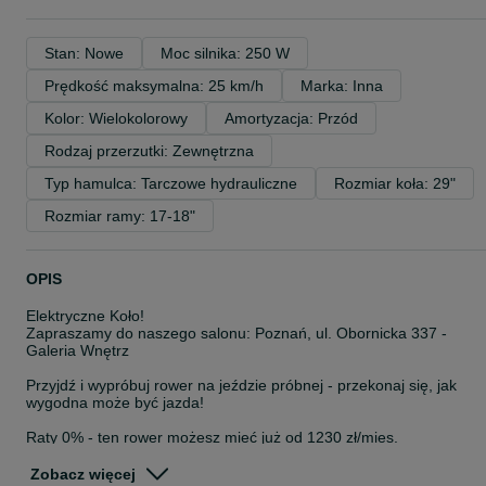
Stan: Nowe
Moc silnika: 250 W
Prędkość maksymalna: 25 km/h
Marka: Inna
Kolor: Wielokolorowy
Amortyzacja: Przód
Rodzaj przerzutki: Zewnętrzna
Typ hamulca: Tarczowe hydrauliczne
Rozmiar koła: 29"
Rozmiar ramy: 17-18"
OPIS
Elektryczne Koło!
Zapraszamy do naszego salonu: Poznań, ul. Obornicka 337 -
Galeria Wnętrz
Przyjdź i wypróbuj rower na jeździe próbnej - przekonaj się, jak
wygodna może być jazda!
Raty 0% - ten rower możesz mieć już od 1230 zł/mies.
Dostępne od ręki - odbierz swój rower bez czekania!
Zobacz więcej