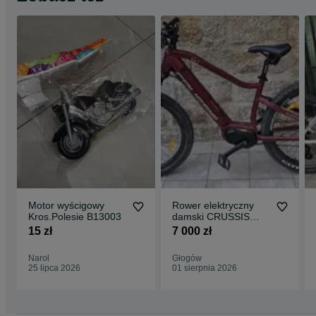
Motor wyścigowy
Rower elektryczny
Kros.Polesie B13003
damski CRUSSIS
ONE GUERA 7.8-S
15 zł
7 000 zł
630Wh
Narol
Głogów
25 lipca 2026
01 sierpnia 2026