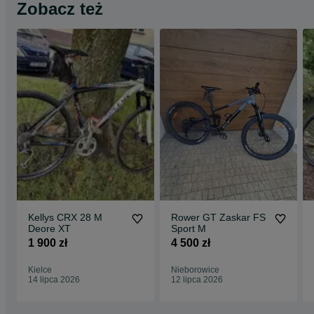
Zobacz też
Kellys CRX 28 M
Rower GT Zaskar FS
Deore XT
Sport M
1 900 zł
4 500 zł
Kielce
Nieborowice
14 lipca 2026
12 lipca 2026