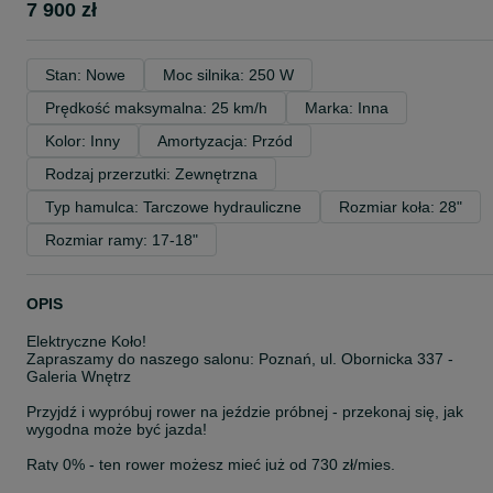
7 900 zł
Stan: Nowe
Moc silnika: 250 W
Prędkość maksymalna: 25 km/h
Marka: Inna
Kolor: Inny
Amortyzacja: Przód
Rodzaj przerzutki: Zewnętrzna
Typ hamulca: Tarczowe hydrauliczne
Rozmiar koła: 28"
Rozmiar ramy: 17-18"
OPIS
Elektryczne Koło!
Zapraszamy do naszego salonu: Poznań, ul. Obornicka 337 -
Galeria Wnętrz
Przyjdź i wypróbuj rower na jeździe próbnej - przekonaj się, jak
wygodna może być jazda!
Raty 0% - ten rower możesz mieć już od 730 zł/mies.
Dostępne od ręki - odbierz swój rower bez czekania!