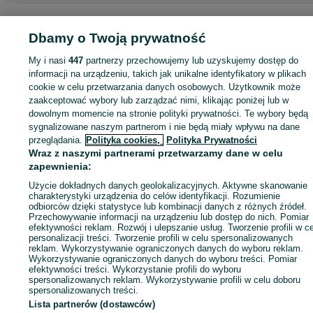
Strona główna
Sport i Hobby
Rowery
Rowery elektryczne
Rowery
elektryczne - Wielkopolskie
Rowery elektryczne - Poznań
Rowery elektrycz
Dbamy o Twoją prywatność
- Naramowice
My i nasi
447
partnerzy przechowujemy lub uzyskujemy dostęp do
informacji na urządzeniu, takich jak unikalne identyfikatory w plikach
KATEGORIA
cookie w celu przetwarzania danych osobowych. Użytkownik może
zaakceptować wybory lub zarządzać nimi, klikając poniżej lub w
dowolnym momencie na stronie polityki prywatności. Te wybory będą
ID:
1019090177
Wyświetlenia: 1
sygnalizowane naszym partnerom i nie będą miały wpływu na dane
przeglądania.
Polityka cookies,
Polityka Prywatności
Wraz z naszymi partnerami przetwarzamy dane w celu
Wyślij wiadomość
zapewnienia:
Użycie dokładnych danych geolokalizacyjnych. Aktywne skanowanie
charakterystyki urządzenia do celów identyfikacji. Rozumienie
odbiorców dzięki statystyce lub kombinacji danych z różnych źródeł.
Przechowywanie informacji na urządzeniu lub dostęp do nich. Pomiar
efektywności reklam. Rozwój i ulepszanie usług. Tworzenie profili w c
personalizacji treści. Tworzenie profili w celu spersonalizowanych
reklam. Wykorzystywanie ograniczonych danych do wyboru reklam.
Wykorzystywanie ograniczonych danych do wyboru treści. Pomiar
efektywności treści. Wykorzystanie profili do wyboru
spersonalizowanych reklam. Wykorzystywanie profili w celu doboru
spersonalizowanych treści.
Lista partnerów (dostawców)