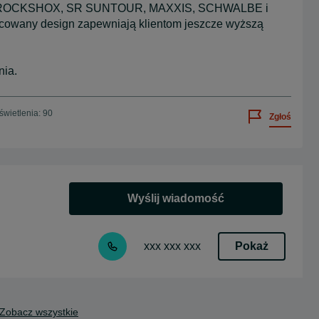
H, ROCKSHOX, SR SUNTOUR, MAXXIS, SCHWALBE i
acowany design zapewniają klientom jeszcze wyższą
nia.
wietlenia: 90
Zgłoś
Wyślij wiadomość
Pokaż
xxx xxx xxx
Zobacz wszystkie