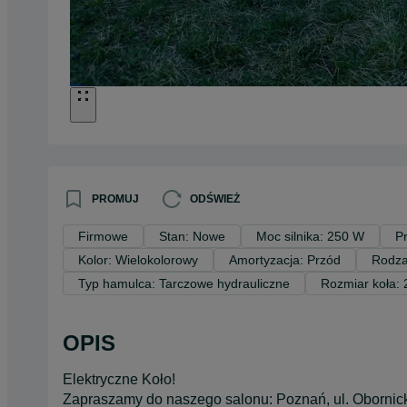
PROMUJ
ODŚWIEŻ
Firmowe
Stan: Nowe
Moc silnika: 250 W
P
Kolor: Wielokolorowy
Amortyzacja: Przód
Rodza
Typ hamulca: Tarczowe hydrauliczne
Rozmiar koła: 
OPIS
Elektryczne Koło!
Zapraszamy do naszego salonu: Poznań, ul. Obornick