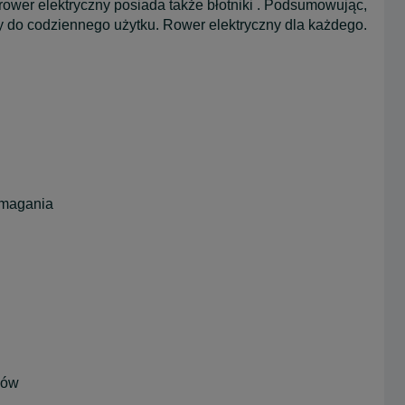
, rower elektryczny posiada także błotniki . Podsumowując,
ny do codziennego użytku. Rower elektryczny dla każdego.
omagania
gów