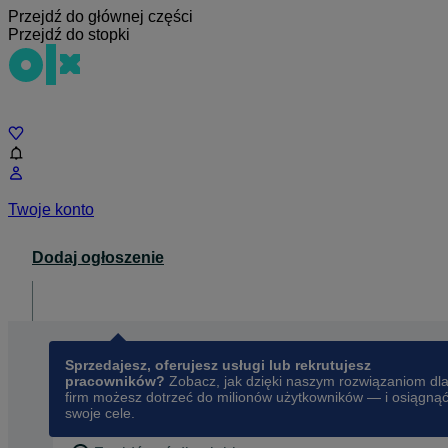
Przejdź do głównej części
Przejdź do stopki
Czat
Twoje konto
Dodaj ogłoszenie
Dla biznesu
opens in a new tab
Sprzedajesz, oferujesz usługi lub rekrutujesz
pracowników?
Zobacz, jak dzięki naszym rozwiązaniom dl
firm możesz dotrzeć do milionów użytkowników — i osiągną
swoje cele.