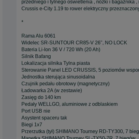
przedniego i tylnego oświetlenia , nóżki i bagażnika 
Crussis e-City 1.19 to rower elektryczny przeznaczo
*
Rama Alu 6061
Widelec SR-SUNTOUR CR85-V 26", NO LOCK
Bateria Li-Ion 36 V / 720 Wh (20 Ah)
Silnik Bafang
Lokalizacja silnika Tylna piasta
Sterowanie Panel LED CRUSSIS, 5 poziomów wsp
Jednostka sterująca sinusoidalna
Czujnik pedału obrotowy (magnetyczny)
Ładowarka 2A (w zestawie)
Zasięg do 140 km
Pedały WELLGO, aluminiowe z odblaskiem
Port USB nie
Asystent spaceru tak
Biegi 1x7
Przerzutka (tył) SHIMANO Tourney RD-TY300, 7 bie
Manetka SHIMANO Tourney SL-TX50-7R, 7 biegów