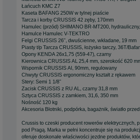
Łańcuch KMC Z7
Kaseta BAFANG 250W w tylnej piaście
Tarcza i korby CRUSSIS 42 zęby, 170mm
Hamulec (przód) SHIMANO BR-MT200, hydrauliczny,
Hamulce Hamulec V-TEKTRO
Felgi CRUSSIS 26", dwuścienne, wkładane, 19 mm
Piasty t/p Tarcza CRUSSIS, łożysko tarczy, 36T/Bafan
Opony KENDA 26x1,75 (559-47), czarny
Kierownica CRUSSIS AL 25,4 mm, szerokość 620 m
Wspornik CRUSSIS Al, 90mm, regulowany
Chwyty CRUSSIS ergonomiczny kształt z rękawem
Stery: Semi 1 1/8"
Zacisk CRUSSIS z RU AL, czarny 31,8 mm
Sztyca CRUSSIS z zamkiem, 31,6, 350 mm
Nośność 120 kg
Akcesoria Błotniki, podpórka, bagażnik, światło przedn
Crussis to czeski producent rowerów elektrycznych,
pod Pragą. Marka w pełni koncentruje się na produkc
oferuje doskonałe właściwości jezdne produktów, k