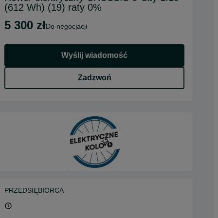
(612 Wh) (19) raty 0%
5 300 zł
do negocjacji
Wyślij wiadomość
Zadzwoń
PRZEDSIĘBIORCA