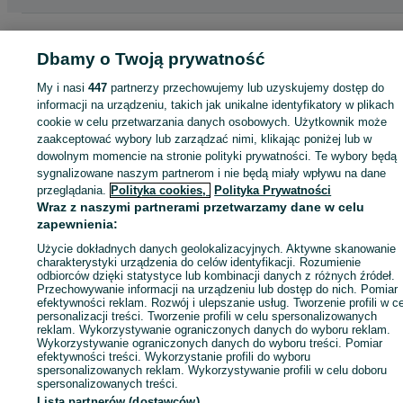
Strona główna
Sport i Hobby
Rowery
Rowery elektryczne
Rowery
elektryczne - Wielkopolskie
Rowery elektryczne - Poznań
Rowery elektrycz
Dbamy o Twoją prywatność
- Naramowice
My i nasi
447
partnerzy przechowujemy lub uzyskujemy dostęp do
informacji na urządzeniu, takich jak unikalne identyfikatory w plikach
KATEGORIA
cookie w celu przetwarzania danych osobowych. Użytkownik może
zaakceptować wybory lub zarządzać nimi, klikając poniżej lub w
dowolnym momencie na stronie polityki prywatności. Te wybory będą
ID:
1019883289
Wyświetlenia: 1
sygnalizowane naszym partnerom i nie będą miały wpływu na dane
przeglądania.
Polityka cookies,
Polityka Prywatności
Wraz z naszymi partnerami przetwarzamy dane w celu
Wyślij wiadomość
zapewnienia:
Użycie dokładnych danych geolokalizacyjnych. Aktywne skanowanie
charakterystyki urządzenia do celów identyfikacji. Rozumienie
odbiorców dzięki statystyce lub kombinacji danych z różnych źródeł.
Przechowywanie informacji na urządzeniu lub dostęp do nich. Pomiar
efektywności reklam. Rozwój i ulepszanie usług. Tworzenie profili w c
personalizacji treści. Tworzenie profili w celu spersonalizowanych
reklam. Wykorzystywanie ograniczonych danych do wyboru reklam.
Wykorzystywanie ograniczonych danych do wyboru treści. Pomiar
efektywności treści. Wykorzystanie profili do wyboru
spersonalizowanych reklam. Wykorzystywanie profili w celu doboru
spersonalizowanych treści.
Lista partnerów (dostawców)