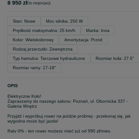
8 950 zł
do negocjacji
Stan: Nowe
Moc silnika: 250 W
Prędkość maksymalna: 25 km/h
Marka: Inna
Kolor: Wielokolorowy
Amortyzacja: Przód
Rodzaj przerzutki: Zewnętrzna
Typ hamulca: Tarczowe hydrauliczne
Rozmiar koła: 27.5"
Rozmiar ramy: 17-18"
OPIS
Elektryczne Koło!
Zapraszamy do naszego salonu: Poznań, ul. Obornicka 337 -
Galeria Wnętrz
Przyjdź i wypróbuj rower na jeździe próbnej - przekonaj się, jak
wygodna może być jazda!
Raty 0% - ten rower możesz mieć już od 990 zł/mies.
Dostępne od ręki - odbierz swój rower bez czekania!