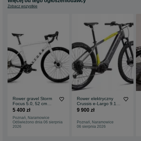
Więcej od tego ogłoszeniodawcy
Zobacz wszystkie
Rower gravel Storm
Rower elektryczny
Focus 5.0, 52 cm
Crussis e-Largo 9.10
(miętowy-czarny)
( 720 Wh), rama 20"
5 400 zł
9 900 zł
Obornicka 337,
Poznań, Naramowice
Poznań
Odświeżono dnia 06 sierpnia
Poznań, Naramowice
2026
06 sierpnia 2026