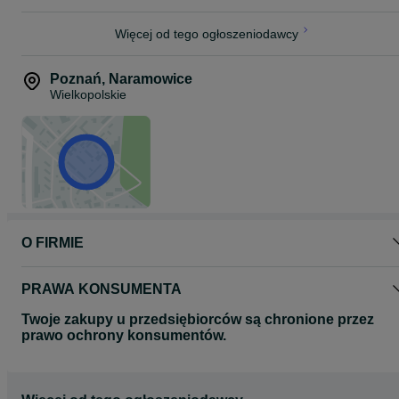
Łacuch : KMC E11
Koła: 622-30 15×110 / 12×148 Centerlock
Więcej od tego ogłoszeniodawcy
Opony: SCHWALBE SMART
Poznań
,
Naramowice
Siodło: SELLE ITALIA
Wielkopolskie
Mostek: ALLOY 35.0 50mm 0 Deg
Kierownica: ALLOY 35.0 760mm 20mm Rise 9 Deg Backsweep
O FIRMIE
PRAWA KONSUMENTA
Twoje zakupy u przedsiębiorców są chronione przez
prawo ochrony konsumentów.