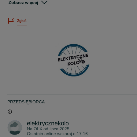
Zobacz więcej
Stan Nowy
Faktura Wystawiam fakturę VAT
Zgłoś
Posiadamy szeroki wybór Rowerów i akcesoriów
Silnik: BOSH CX
Bateria: Power Tube 750Wh
Wyświetlacz: Purion 200
Ładowarka : BES3 4A Charger (230V)
Rama: Corratec EP X-Vert 27.5/29″ Aluminium Trapez 12x148mm
Widelec: SR SUNTOUR XCM32 120mm
Tylna przerzutka: SHIMANO CUES RD-U6000 10SPD
Manetki: SHIMANO SL-U6000 10R CUES
PRZEDSIĘBIORCA
Hamulce: HYDRAULICZNY TARCZOWY
Korba: MIRANDA DM CF3D 38T w/guard
elektrycznekolo
Na OLX od
lipca 2025
Kaseta: SHIMANO CS-LG300-10 CUES 10- 11-48T
Ostatnio online wczoraj o 17:16