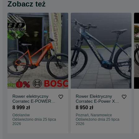
Zobacz też
Rower elektryczny
Rower Elektryczny
Corratec E-POWER
Corratec E-Power X
X-Vert Race Sport
Vert CX7
8 999 zł
8 950 zł
roz.54cm Bosch CX
Sport(750wh) 19"
Odolanów
Poznań, Naramowice
625Wh (090)
(Obornicka 337)
Odświeżono dnia 25 lipca
Odświeżono dnia 25 lipca
2026
2026