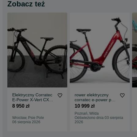
Zobacz też
Elektryczny Corratec
rower elektryczny
E-Power X-Vert CX7
corratec e-power p6
LTD Rama 44 Nowy
45cm | nexus bosch
8 950 zł
10 999 zł
Raty 0% Bosch
raty 10x0%
Poznań, Wilda
750Wh
Wrocław, Psie Pole
Odświeżono dnia 03 sierpnia
06 sierpnia 2026
2026