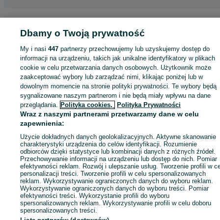
Strona główna
Sport i Hobby
Rowery
Rowery elektryczne
Rowery
elektryczne - Wielkopolskie
Rowery elektryczne - Poznań
Rowery elektrycz
Dbamy o Twoją prywatność
- Naramowice
My i nasi
447
partnerzy przechowujemy lub uzyskujemy dostęp do
informacji na urządzeniu, takich jak unikalne identyfikatory w plikach
KATEGORIA
cookie w celu przetwarzania danych osobowych. Użytkownik może
zaakceptować wybory lub zarządzać nimi, klikając poniżej lub w
dowolnym momencie na stronie polityki prywatności. Te wybory będą
ID:
1019882978
Wyświetlenia: 
sygnalizowane naszym partnerom i nie będą miały wpływu na dane
przeglądania.
Polityka cookies,
Polityka Prywatności
Wraz z naszymi partnerami przetwarzamy dane w celu
Wyślij wiadomość
zapewnienia:
Użycie dokładnych danych geolokalizacyjnych. Aktywne skanowanie
charakterystyki urządzenia do celów identyfikacji. Rozumienie
odbiorców dzięki statystyce lub kombinacji danych z różnych źródeł.
Przechowywanie informacji na urządzeniu lub dostęp do nich. Pomiar
efektywności reklam. Rozwój i ulepszanie usług. Tworzenie profili w c
personalizacji treści. Tworzenie profili w celu spersonalizowanych
reklam. Wykorzystywanie ograniczonych danych do wyboru reklam.
Wykorzystywanie ograniczonych danych do wyboru treści. Pomiar
efektywności treści. Wykorzystanie profili do wyboru
spersonalizowanych reklam. Wykorzystywanie profili w celu doboru
spersonalizowanych treści.