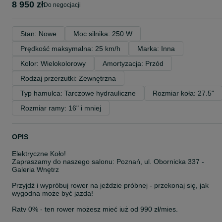
8 950 zł
do negocjacji
Stan: Nowe
Moc silnika: 250 W
Prędkość maksymalna: 25 km/h
Marka: Inna
Kolor: Wielokolorowy
Amortyzacja: Przód
Rodzaj przerzutki: Zewnętrzna
Typ hamulca: Tarczowe hydrauliczne
Rozmiar koła: 27.5"
Rozmiar ramy: 16" i mniej
OPIS
Elektryczne Koło!
Zapraszamy do naszego salonu: Poznań, ul. Obornicka 337 -
Galeria Wnętrz
Przyjdź i wypróbuj rower na jeździe próbnej - przekonaj się, jak
wygodna może być jazda!
Raty 0% - ten rower możesz mieć już od 990 zł/mies.
Dostępne od ręki - odbierz swój rower bez czekania!