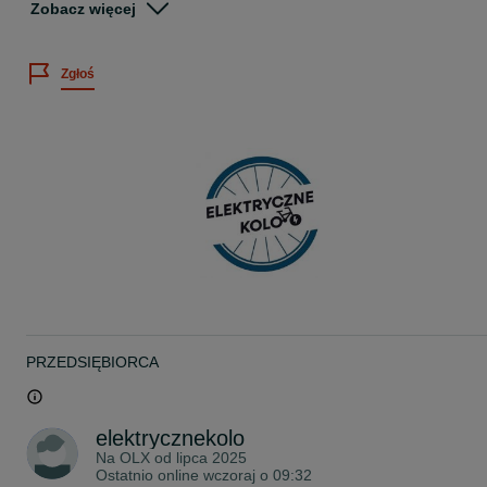
Zobacz więcej
Stan Nowy
Faktura Wystawiam fakturę VAT
Zgłoś
Posiadamy szeroki wybór Rowerów i akcesoriów
Silnik: BOSH CX
Bateria: Power Tube 750Wh
Wyświetlacz: Purion 200
Ładowarka : BES3 4A Charger (230V)
Rama: Corratec EP X-Vert 27.5/29″ Aluminium Trapez 12x148mm
Widelec: SR SUNTOUR XCM32 120mm
Tylna przerzutka: SHIMANO CUES RD-U6000 10SPD
Manetki: SHIMANO SL-U6000 10R CUES
PRZEDSIĘBIORCA
Hamulce: HYDRAULICZNY TARCZOWY
Korba: MIRANDA DM CF3D 38T w/guard
elektrycznekolo
Na OLX od
lipca 2025
Kaseta: SHIMANO CS-LG300-10 CUES 10- 11-48T
Ostatnio online wczoraj o 09:32