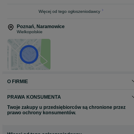
Łacuch : KMC E11
Koła: 622-30 15×110 / 12×148 Centerlock
Więcej od tego ogłoszeniodawcy
Opony: SCHWALBE SMART
Poznań
,
Naramowice
Siodło: SELLE ITALIA
Wielkopolskie
Mostek: ALLOY 35.0 50mm 0 Deg
Kierownica: ALLOY 35.0 760mm 20mm Rise 9 Deg Backsweep
O FIRMIE
PRAWA KONSUMENTA
Twoje zakupy u przedsiębiorców są chronione przez
prawo ochrony konsumentów.