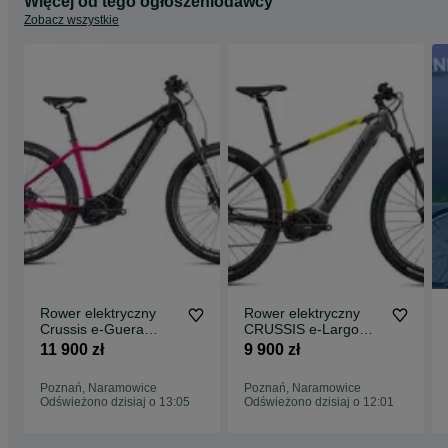
Więcej od tego ogłoszeniodawcy
Zobacz wszystkie
Rower elektryczny
Rower elektryczny
Crussis e-Guera
CRUSSIS e-Largo
10.10-(720 Wh),
9.10-(720 Wh) rama
11 900 zł
9 900 zł
rama 19", Obornicka
18
337, Poznań
Poznań, Naramowice
Poznań, Naramowice
Odświeżono dzisiaj o 13:05
Odświeżono dzisiaj o 12:01