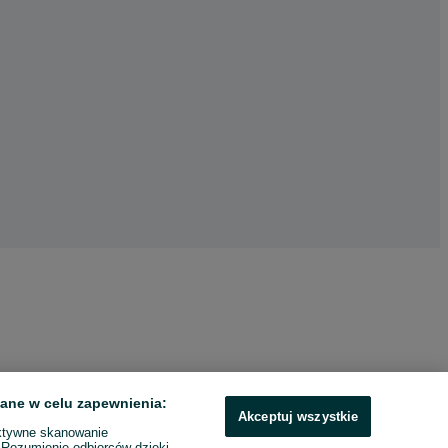
ane w celu zapewnienia:
Akceptuj wszystkie
ktywne skanowanie
. Rozumienie odbiorców dzięki