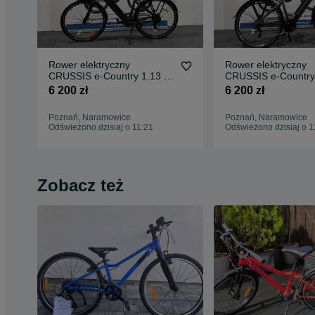
Rower elektryczny
Rower elektryczny
CRUSSIS e-Country 1.13 -
CRUSSIS e-Country 
19" (612 Wh)
17" (612 Wh)
6 200 zł
6 200 zł
Poznań, Naramowice
Poznań, Naramowice
Odświeżono dzisiaj o 11:21
Odświeżono dzisiaj o 1
Zobacz też