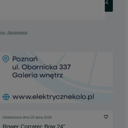
Szukaj
ęce - Naramowice
Odświeżono dnia 25 lipca 2026
Rower Corratec Bow 24"