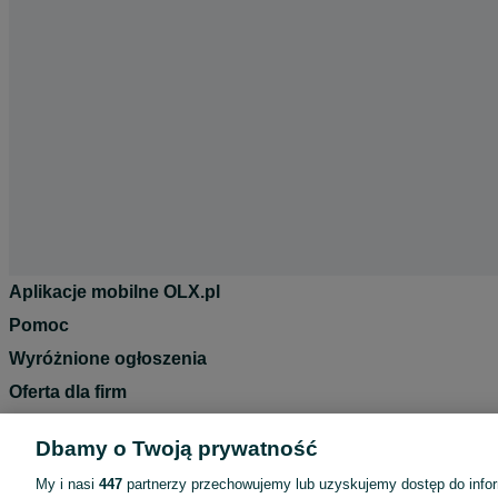
Aplikacje mobilne OLX.pl
Pomoc
Wyróżnione ogłoszenia
Oferta dla firm
Blog
Dbamy o Twoją prywatność
Regulamin
My i nasi
447
partnerzy przechowujemy lub uzyskujemy dostęp do infor
Polityka prywatności