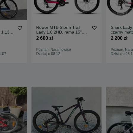
Rower MTB Storm Trail
Shark Lady 
1.13 -
Lady 1.0 2HD, rama 15",
czarny matt
róż-czarny(Obornicka
337, Pozna
2 600 zł
2 200 zł
337,Poznań)
Poznań, Naramowice
Poznań, Nar
1:07
Dzisiaj o 08:12
Dzisiaj o 08: