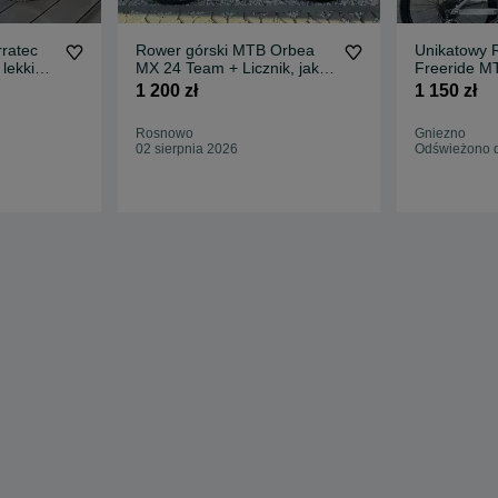
ratec
Rower górski MTB Orbea
Unikatowy 
 lekki
MX 24 Team + Licznik, jak
Freeride M
nowy !
1 200 zł
1 150 zł
Rosnowo
Gniezno
02 sierpnia 2026
Odświeżono d