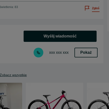
wietlenia: 83
Zgłoś
Wyślij wiadomość
Pokaż
xxx xxx xxx
Zobacz wszystkie