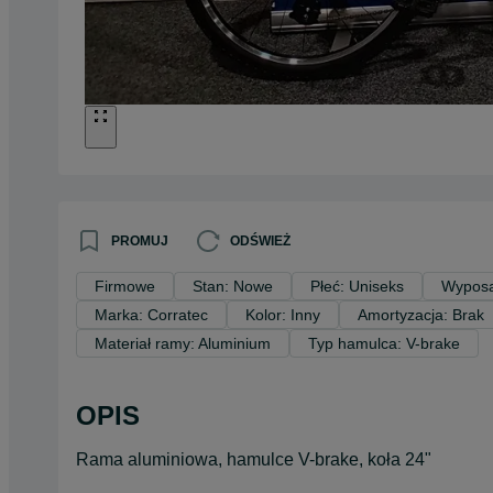
PROMUJ
ODŚWIEŻ
Firmowe
Stan: Nowe
Płeć: Uniseks
Wyposa
Marka: Corratec
Kolor: Inny
Amortyzacja: Brak
Materiał ramy: Aluminium
Typ hamulca: V-brake
OPIS
Rama aluminiowa, hamulce V-brake, koła 24"