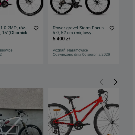
1.0 2MD, róż-
Rower gravel Storm Focus
Row
, 15"(Obornicka
5.0, 52 cm (miętowy-
e-L
ń)
czarny) Obornicka 337,
ram
5 400 zł
9 9
Poznań
amowice
Poznań, Naramowice
Poz
12
Odświeżono dnia 06 sierpnia 2026
06 