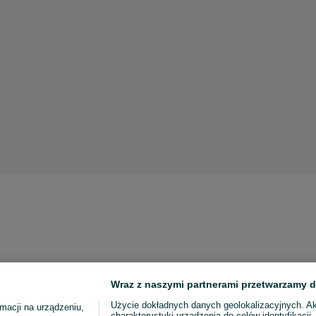
Wraz z naszymi partnerami przetwarzamy d
Użycie dokładnych danych geolokalizacyjnych. A
macji na urządzeniu,
charakterystyki urządzenia do celów identyfikacji