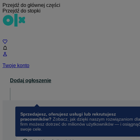
Przejdź do głównej części
Przejdź do stopki
Czat
Twoje konto
Dodaj ogłoszenie
Dla biznesu
opens in a new tab
Sprzedajesz, oferujesz usługi lub rekrutujesz
pracowników?
Zobacz, jak dzięki naszym rozwiązaniom dl
firm możesz dotrzeć do milionów użytkowników — i osiągną
swoje cele.