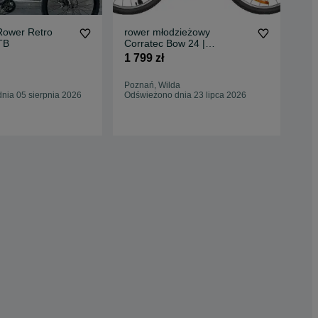
Rower Retro
rower młodzieżowy
Sup
TB
Corratec Bow 24 |
Cor
aluminium 8,5kg lekki raty
kol
1 799 zł
1 7
0%
Poznań, Wilda
Skó
nia 05 sierpnia 2026
Odświeżono dnia 23 lipca 2026
30 