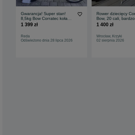
Gwarancja! Super stan!
Rower dziecięcy Cor
8,5kg Bow Corratec koła
Bow, 20 cali, bardzo
24” rama 11,6”
poniżej 8 kg
1 399 zł
1 400 zł
Reda
Wrocław, Krzyki
Odświeżono dnia 28 lipca 2026
02 sierpnia 2026