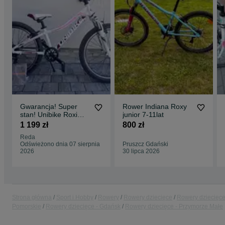
Gwarancja! Super
Rower Indiana Roxy
stan! Unibike Roxi
junior 7-11lat
koła 24” rama 11”
1 199 zł
800 zł
Reda
Odświeżono dnia 07 sierpnia
Pruszcz Gdański
2026
30 lipca 2026
Strona główna
Sport i Hobby
Rowery
Rowery dziecięce
Rowery dziecięce
Pomorskie
Rowery dziecięce - Gdańsk
Rowery dziecięce - Przymorze Małe