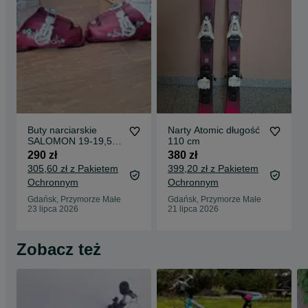
Buty narciarskie
Narty Atomic długość
SALOMON 19-19,5
110 cm
(na 29- 30 wg EU)
290 zł
380 zł
305,60 zł z Pakietem
399,20 zł z Pakietem
Ochronnym
Ochronnym
Gdańsk, Przymorze Małe
Gdańsk, Przymorze Małe
23 lipca 2026
21 lipca 2026
Zobacz też