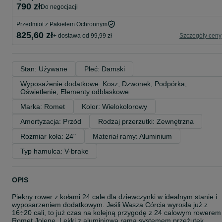
790 zł
do negocjacji
Przedmiot z Pakietem Ochronnym
825,60 zł
+ dostawa od 99,99 zł
Szczegóły ceny
Stan: Używane
Płeć: Damski
Wyposażenie dodatkowe: Kosz, Dzwonek, Podpórka, 
Oświetlenie, Elementy odblaskowe
Marka: Romet
Kolor: Wielokolorowy
Amortyzacja: Przód
Rodzaj przerzutki: Zewnętrzna
Rozmiar koła: 24"
Materiał ramy: Aluminium
Typ hamulca: V-brake
OPIS
Piekny rower z kołami 24 cale dla dziewczynki w idealnym stanie i
wyposarzeniem dodatkowym. Jeśli Wasza Córcia wyrosła już z
16÷20 cali, to już czas na kolejną przygodę z 24 calowym rowerem
Romet Jolene. Lekki z aluminiową ramą systemem przeżutek