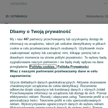
KATEGORIA
ID:
1076864614
Wyświetlenia: 3
Dbamy o Twoją prywatność
Zaloguj się lub załóż konto na OLX, aby skontaktować się z t
My i nasi
447
partnerzy przechowujemy lub uzyskujemy dostęp do
sprzedającym
informacji na urządzeniu, takich jak unikalne identyfikatory w plikach
cookie w celu przetwarzania danych osobowych. Użytkownik może
zaakceptować wybory lub zarządzać nimi, klikając poniżej lub w
dowolnym momencie na stronie polityki prywatności. Te wybory będą
Zaloguj się / Załóż konto
sygnalizowane naszym partnerom i nie będą miały wpływu na dane
przeglądania.
Polityka cookies,
Polityka Prywatności
Kup
Wraz z naszymi partnerami przetwarzamy dane w celu
zapewnienia:
Użycie dokładnych danych geolokalizacyjnych. Aktywne skanowanie
charakterystyki urządzenia do celów identyfikacji. Rozumienie
odbiorców dzięki statystyce lub kombinacji danych z różnych źródeł.
Przechowywanie informacji na urządzeniu lub dostęp do nich. Pomiar
efektywności reklam. Rozwój i ulepszanie usług. Tworzenie profili w c
personalizacji treści. Tworzenie profili w celu spersonalizowanych
reklam. Wykorzystywanie ograniczonych danych do wyboru reklam.
Wykorzystywanie ograniczonych danych do wyboru treści. Pomiar