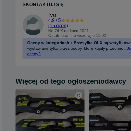
SKONTAKTUJ SIĘ
Ivo
4.9
/
5
(
15 ocen
)
Na OLX od
lipca 2021
Ostatnio online wczoraj o 11:02
Oceny w kategoriach z Przesyłką OLX są weryfikow
wystawiane tylko przez osoby, które kupiły przedmiot.
Ja
oceny?
Więcej od tego ogłoszeniodawcy