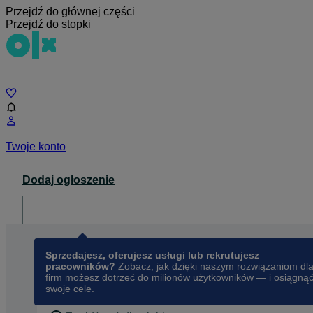
Przejdź do głównej części
Przejdź do stopki
Czat
Twoje konto
Dodaj ogłoszenie
Dla biznesu
opens in a new tab
Sprzedajesz, oferujesz usługi lub rekrutujesz
pracowników?
Zobacz, jak dzięki naszym rozwiązaniom dl
firm możesz dotrzeć do milionów użytkowników — i osiągną
swoje cele.