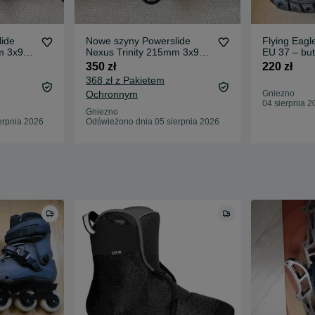
ide
Nowe szyny Powerslide
Flying Eagl
m 3x90
Nexus Trinity 215mm 3x90
EU 37 – but
 CNC
aluminium lotnicze CNC
urban/slal
350 zł
220 zł
flat/rocker regulowane
368 zł z Pakietem
Ochronnym
Gniezno
04 sierpnia 2
Gniezno
erpnia 2026
Odświeżono dnia 05 sierpnia 2026