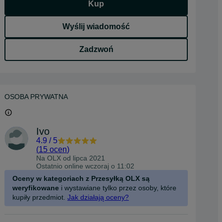
Kup
Wyślij wiadomość
Zadzwoń
OSOBA PRYWATNA
Ivo
4.9
/
5
(
15 ocen
)
Na OLX od
lipca 2021
Ostatnio online wczoraj o 11:02
Oceny w kategoriach z Przesyłką OLX są
weryfikowane
i wystawiane tylko przez osoby, które
kupiły przedmiot.
Jak działają oceny?