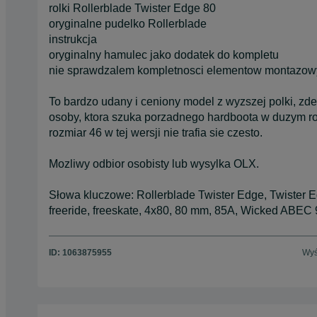
rolki Rollerblade Twister Edge 80
oryginalne pudelko Rollerblade
instrukcja
oryginalny hamulec jako dodatek do kompletu
nie sprawdzalem kompletnosci elementow montazo
To bardzo udany i ceniony model z wyzszej polki, zde
osoby, ktora szuka porzadnego hardboota w duzym roz
rozmiar 46 w tej wersji nie trafia sie czesto.
Mozliwy odbior osobisty lub wysylka OLX.
Słowa kluczowe: Rollerblade Twister Edge, Twister Edg
freeride, freeskate, 4x80, 80 mm, 85A, Wicked ABEC 9
ID:
1063875955
Wyś