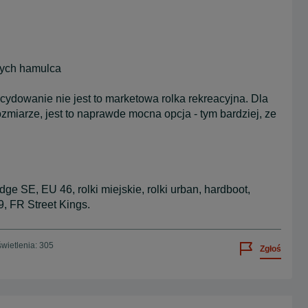
wych hamulca
cydowanie nie jest to marketowa rolka rekreacyjna. Dla
miarze, jest to naprawde mocna opcja - tym bardziej, ze
e SE, EU 46, rolki miejskie, rolki urban, hardboot,
, FR Street Kings.
wietlenia: 305
Zgłoś