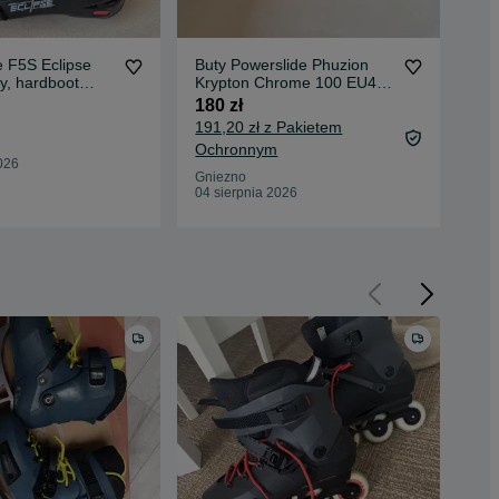
e F5S Eclipse
Buty Powerslide Phuzion
But
y, hardboot
Krypton Chrome 100 EU42
Phuz
om 165 mm
TRINITY
180 zł
190
191,20 zł z Pakietem
201
Ochronnym
Oc
026
Gniezno
Str
04 sierpnia 2026
04 