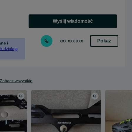
Wyślij wiadomość
Pokaż
xxx xxx xxx
ane
i
k działają
Zobacz wszystkie