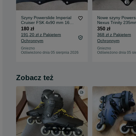
Szyny Powerslide Imperial
Nowe szyny Powersl
Cruiser FSK 4x90 mm 165
Nexus Trinity 235m
mm, aluminium lotnicze,
aluminium lotnicze
180 zł
350 zł
CNC, długość szyny 273
regulacja flat/rocker
191,20 zł z Pakietem
368 zł z Pakietem
mm
Ochronnym
Ochronnym
Gniezno
Gniezno
Odświeżono dnia 05 sierpnia 2026
Odświeżono dnia 05 si
Zobacz też