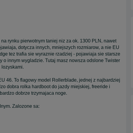
 na rynku pierwotnym taniej niz za ok. 1300 PLN, nawet
pojawiaja, dotycza innych, mniejszych rozmiarow, a nie EU
e tez trafia sie wyraznie rzadziej - pojawiaja sie starsze
upy o innym wygladzie. Tutaj masz nowsza odslone Twister
 lozyskami.
 46. To flagowy model Rollerblade, jednej z najbardziej
 dobra rolka hardboot do jazdy miejskiej, freeride i
 i bardzo dobrze trzymajaca noge.
lnym. Zalozone sa: