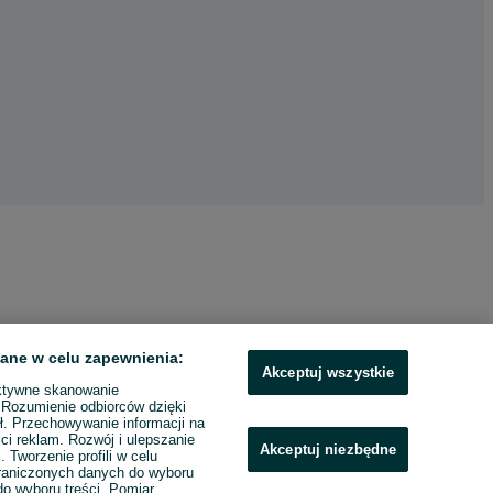
ane w celu zapewnienia:
Akceptuj wszystkie
ktywne skanowanie
. Rozumienie odbiorców dzięki
ł. Przechowywanie informacji na
ci reklam. Rozwój i ulepszanie
Akceptuj niezbędne
. Tworzenie profili w celu
raniczonych danych do wyboru
o wyboru treści. Pomiar