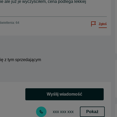
e ale już je wyczyściłem, cena podlega lekkiej
wietlenia: 64
Zgłoś
się z tym sprzedającym
Wyślij wiadomość
Pokaż
xxx xxx xxx