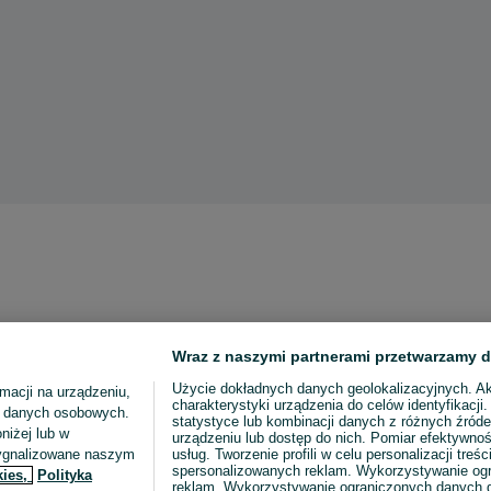
Wraz z naszymi partnerami przetwarzamy d
Użycie dokładnych danych geolokalizacyjnych. A
macji na urządzeniu,
charakterystyki urządzenia do celów identyfikacji
ia danych osobowych.
statystyce lub kombinacji danych z różnych źróde
niżej lub w
urządzeniu lub dostęp do nich. Pomiar efektywnoś
sygnalizowane naszym
usług. Tworzenie profili w celu personalizacji treści
spersonalizowanych reklam. Wykorzystywanie og
kies,
Polityka
reklam. Wykorzystywanie ograniczonych danych d