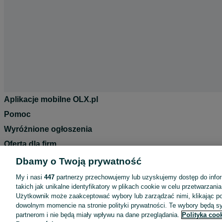
Aplikacje mobilne OLX.pl
Pomoc
Wyróżnione ogłoszenia
Oferta dla firm
Blog
Dbamy o Twoją prywatność
Regulamin
My i nasi
447
partnerzy przechowujemy lub uzyskujemy dostęp do infor
takich jak unikalne identyfikatory w plikach cookie w celu przetwarzan
Polityka prywatności
Użytkownik może zaakceptować wybory lub zarządzać nimi, klikając po
Reklama
dowolnym momencie na stronie polityki prywatności. Te wybory będą 
partnerom i nie będą miały wpływu na dane przeglądania.
Polityka coo
Informacja o realizowanej strategii podatkowej