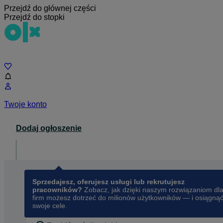
Przejdź do głównej części
Przejdź do stopki
Czat
Twoje konto
Dodaj ogłoszenie
Dla biznesu
opens in a new tab
Sprzedajesz, oferujesz usługi lub rekrutujesz
pracowników?
Zobacz, jak dzięki naszym rozwiązaniom dl
firm możesz dotrzeć do milionów użytkowników — i osiągną
swoje cele.