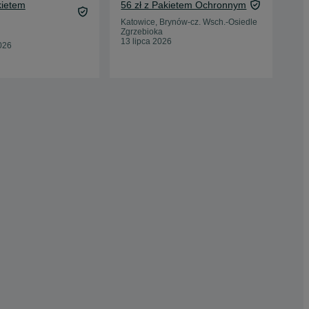
kietem
56 zł z Pakietem Ochronnym
158
Oc
Katowice, Brynów-cz. Wsch.-Osiedle
Zgrzebioka
Byd
13 lipca 2026
026
05 