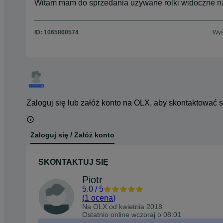
Witam mam do sprzedania uzywane rolki widoczne n
ID:
1065860574
Wyś
Zaloguj się lub załóż konto na OLX, aby skontaktować 
Zaloguj się / Załóż konto
SKONTAKTUJ SIĘ
Piotr
5.0
/
5
(
1 ocena
)
Na OLX od
kwietnia 2018
Ostatnio online wczoraj o 08:01