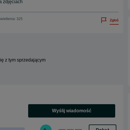
a zdjęciach
wietlenia: 325
Zgłoś
się z tym sprzedającym
Wyślij wiadomość