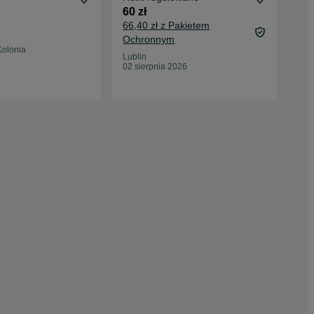
60 zł
50 
66,40 zł z Pakietem
56 
Ochronnym
Kolonia
Lub
Lublin
12 
02 sierpnia 2026