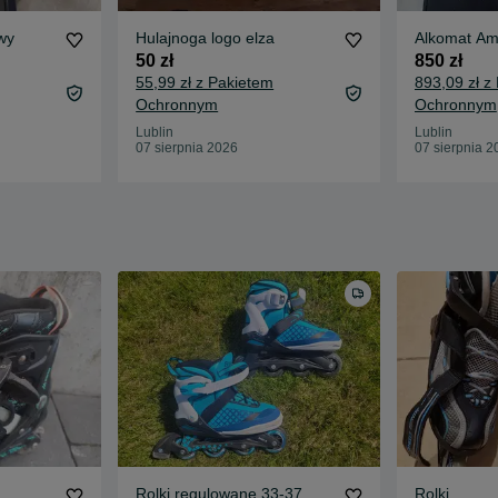
wy
Hulajnoga logo elza
Alkomat Amii
50 zł
850 zł
55,99 zł z Pakietem
893,09 zł z
Ochronnym
Ochronnym
Lublin
Lublin
07 sierpnia 2026
07 sierpnia 2
Rolki regulowane 33-37
Rolki ...