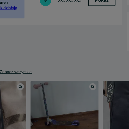
Pokaż
xxx xxx xxx
ane
i
k działają
Zobacz wszystkie