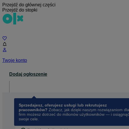
Przejdź do głównej części
Przejdź do stopki
Czat
Twoje konto
Dodaj ogłoszenie
Dla biznesu
opens in a new tab
Sprzedajesz, oferujesz usługi lub rekrutujesz
pracowników?
Zobacz, jak dzięki naszym rozwiązaniom dl
firm możesz dotrzeć do milionów użytkowników — i osiągną
swoje cele.