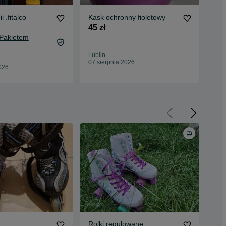
 .fitalco
Kask ochronny fioletowy
Kas
45 zł
90 
 Pakietem
97,
Oc
Lublin
Lub
07 sierpnia 2026
026
07 
Rolki regulowane
Rol