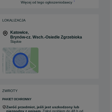
Więcej od tego ogłoszeniodawcy
LOKALIZACJA
Katowice
,
Brynów-cz. Wsch.-Osiedle Zgrzebioka
Śląskie
ZWROTY
PAKIET OCHRONNY
Zwróć przedmiot, jeśli jest uszkodzony lub
niezgodny z opisem.
Zgłoś problem do 48 h od