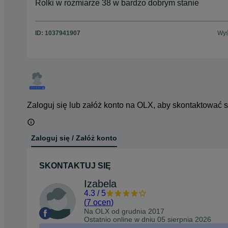
Rolki w rozmiarze 38 w bardzo dobrym stanie
ID:
1037941907
Wyś
Zaloguj się lub załóż konto na OLX, aby skontaktować 
Zaloguj się / Załóż konto
SKONTAKTUJ SIĘ
Izabela
4.3
/
5
(
7 ocen
)
Na OLX od
grudnia 2017
Ostatnio online w dniu 05 sierpnia 2026