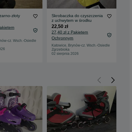
zarno-złoty
Skrobaczka do czyszczenia
Szt
z uchwytem w środku
75 
22,50 zł
Pakietem
81,
27,40 zł z Pakietem
Oc
Ochronnym
ynów-cz. Wsch.-Osiedle
Kat
Zgr
Katowice, Brynów-cz. Wsch.-Osiedle
026
25 
Zgrzebioka
02 sierpnia 2026