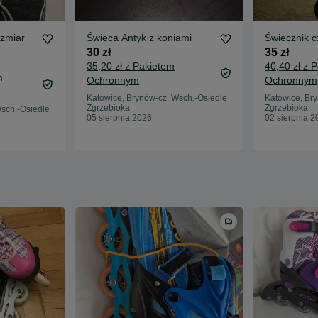
ozmiar
Świeca Antyk z koniami
Świecznik c
30 zł
35 zł
35,20 zł z Pakietem
40,40 zł z 
m
Ochronnym
Ochronnym
Katowice, Brynów-cz. Wsch.-Osiedle
Katowice, Br
Zgrzebioka
Zgrzebioka
sch.-Osiedle
05 sierpnia 2026
02 sierpnia 2