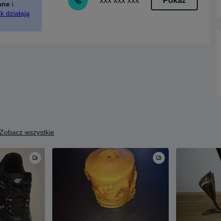
Pokaż
xxx xxx xxx
ane
i
k działają
Zobacz wszystkie