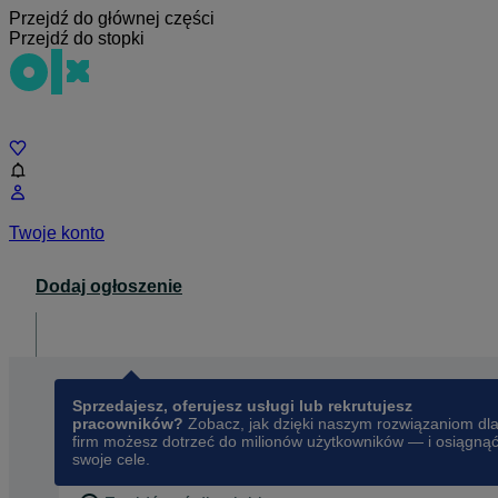
Przejdź do głównej części
Przejdź do stopki
Czat
Twoje konto
Dodaj ogłoszenie
Dla biznesu
opens in a new tab
Sprzedajesz, oferujesz usługi lub rekrutujesz
pracowników?
Zobacz, jak dzięki naszym rozwiązaniom dl
firm możesz dotrzeć do milionów użytkowników — i osiągną
swoje cele.