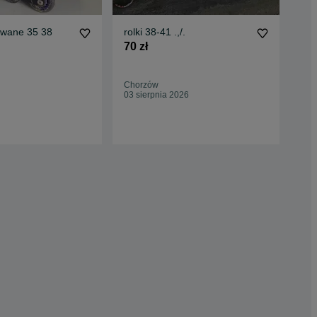
owane 35 38
rolki 38-41 .,/.
Rol
70 zł
50 
Chorzów
Bie
03 sierpnia 2026
19 