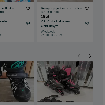
Trefl 54szt
Kompozycja kwiatowa talerz
Kar
use
stroik bukiet
fla
19 zł
10 
akietem
23,64 zł z Pakietem
14,
Ochronnym
Oc
Włocławek
Wło
5
06 sierpnia 2026
06 