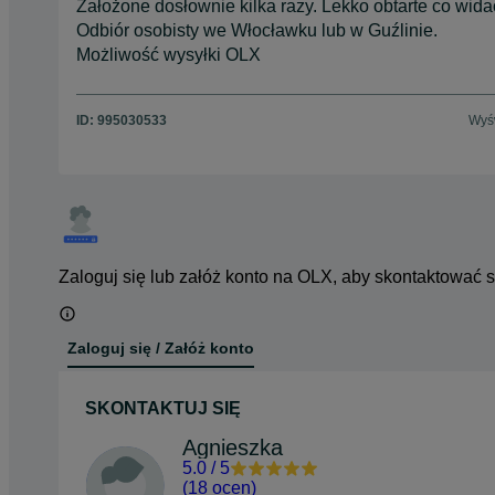
Założone dosłownie kilka razy. Lekko obtarte co wida
Odbiór osobisty we Włocławku lub w Guźlinie.
Możliwość wysyłki OLX
ID:
995030533
Wyśw
Zaloguj się lub załóż konto na OLX, aby skontaktować 
Zaloguj się / Załóż konto
SKONTAKTUJ SIĘ
Agnieszka
5.0
/
5
(
18 ocen
)