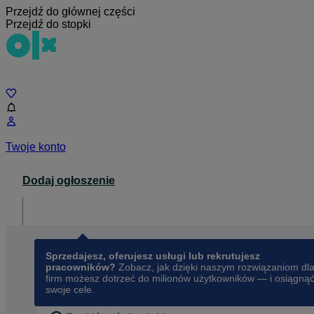
Przejdź do głównej części
Przejdź do stopki
Czat
Twoje konto
Dodaj ogłoszenie
Dla biznesu
opens in a new tab
Sprzedajesz, oferujesz usługi lub rekrutujesz
pracowników?
Zobacz, jak dzięki naszym rozwiązaniom dl
firm możesz dotrzeć do milionów użytkowników — i osiągną
swoje cele.