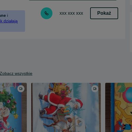
Pokaż
xxx xxx xxx
ane
i
k działają
Zobacz wszystkie