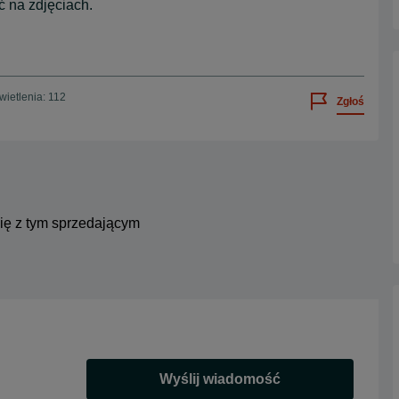
ć na zdjęciach.
ietlenia: 112
Zgłoś
się z tym sprzedającym
Wyślij wiadomość