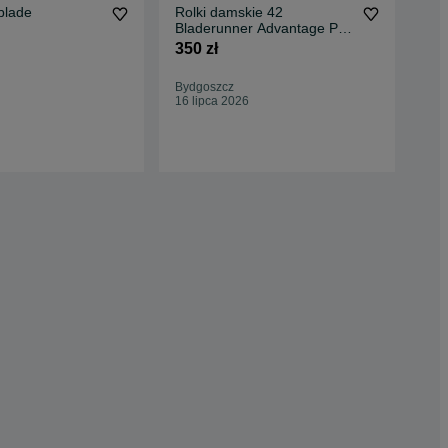
rblade
Rolki damskie 42
Rol
Bladerunner Advantage Pro
28,
XT 0T100100
350 zł
290
305
Bydgoszcz
Oc
16 lipca 2026
Rze
28 