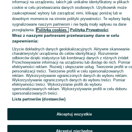
Zaloguj się lub załóż konto na OLX, aby skontaktować się z t
informacji na urządzeniu, takich jak unikalne identyfikatory w plikach
sprzedającym
cookie w celu przetwarzania danych osobowych. Użytkownik może
zaakceptować wybory lub zarządzać nimi, klikając poniżej lub w
dowolnym momencie na stronie polityki prywatności. Te wybory będą
sygnalizowane naszym partnerom i nie będą miały wpływu na dane
Zaloguj się / Załóż konto
przeglądania.
Polityka cookies,
Polityka Prywatności
Wraz z naszymi partnerami przetwarzamy dane w celu
Kup
zapewnienia:
Użycie dokładnych danych geolokalizacyjnych. Aktywne skanowanie
charakterystyki urządzenia do celów identyfikacji. Rozumienie
odbiorców dzięki statystyce lub kombinacji danych z różnych źródeł.
Przechowywanie informacji na urządzeniu lub dostęp do nich. Pomiar
efektywności reklam. Rozwój i ulepszanie usług. Tworzenie profili w c
personalizacji treści. Tworzenie profili w celu spersonalizowanych
reklam. Wykorzystywanie ograniczonych danych do wyboru reklam.
Wykorzystywanie ograniczonych danych do wyboru treści. Pomiar
efektywności treści. Wykorzystanie profili do wyboru
spersonalizowanych reklam. Wykorzystywanie profili w celu doboru
spersonalizowanych treści.
Lista partnerów (dostawców)
Akceptuj wszystkie
Akceptuj niezbędne