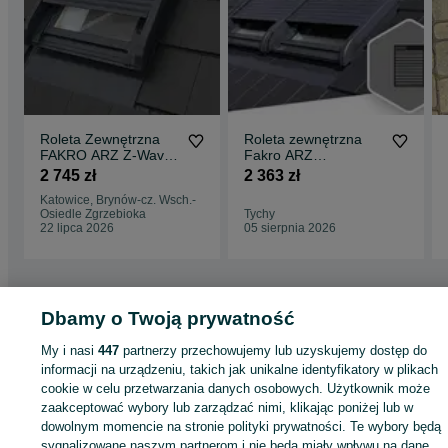
Roleta Zewnętrzna
Roleta zewnętrzna
FAKRO ARZ Z-Wave
Fakro ARZ
Solar Okno Dachowe
KOMFORT SOLAR
2 745 zł
2 363 zł
78x118 Montaż Cała
06 78x118
Katowice, Brynów-cz. Wsch.-
Polska
Osiedle Zgrzebioka
Tychy
22 lipca 2026
05 sierpnia 2026
Dbamy o Twoją prywatność
Strona główna
Budowa i Remont
Okna
Rolety zewnętrzne
Rolety
My i nasi
447
partnerzy przechowujemy lub uzyskujemy dostęp do
zewnętrzne - Śląskie
Rolety zewnętrzne - Tychy
informacji na urządzeniu, takich jak unikalne identyfikatory w plikach
cookie w celu przetwarzania danych osobowych. Użytkownik może
KATEGORIA
zaakceptować wybory lub zarządzać nimi, klikając poniżej lub w
dowolnym momencie na stronie polityki prywatności. Te wybory będą
sygnalizowane naszym partnerom i nie będą miały wpływu na dane