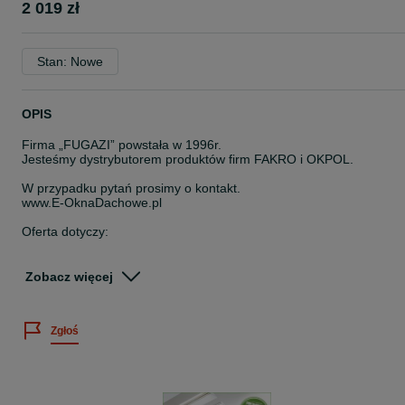
2 019 zł
Stan: Nowe
OPIS
Firma „FUGAZI” powstała w 1996r.
Jesteśmy dystrybutorem produktów firm FAKRO i OKPOL.
W przypadku pytań prosimy o kontakt.
www.E-OknaDachowe.pl
Oferta dotyczy:
Roleta zewnętrzna Fakro ARZ KOMFORT Z-Wave – nowy model
rolety, do okien standardowych FAKRO i okien FAKRO GREENVIE
Zobacz więcej
- ZASILANA ELEKTRYCZNIE -
Cena katalogowa - 2 884,35 zł brutto
Zgłoś
NASZA CENA - 2019 zł brutto
Fakro ARZ KOMFORT Z-Wave – roleta zasilana elektrycznie,
sterowana pilotem lub klawiaturą.