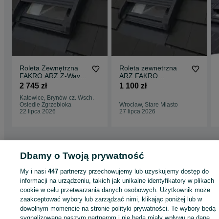
Roleta Zewnętrzna
Roleta zewnetrzna
FAKRO ARZ Z-Wave
ARZ FAKRO
Solar Okno Dachowe
KOMFORT 66x140
2 745 zł
1 100 zł
78x118 Montaż Cała
66x118 66x98 TUYA
Katowice, Brynów-cz. Wsch.-
Polska
Osiedle Zgrzebioka
Wrocław, Stare Miasto
22 lipca 2026
27 lipca 2026
Dbamy o Twoją prywatność
Strona główna
Budowa i Remont
Okna
Rolety zewnętrzne
Rolety
My i nasi
447
partnerzy przechowujemy lub uzyskujemy dostęp do
zewnętrzne - Śląskie
Rolety zewnętrzne - Tychy
informacji na urządzeniu, takich jak unikalne identyfikatory w plikach
cookie w celu przetwarzania danych osobowych. Użytkownik może
KATEGORIA
zaakceptować wybory lub zarządzać nimi, klikając poniżej lub w
dowolnym momencie na stronie polityki prywatności. Te wybory będą
sygnalizowane naszym partnerom i nie będą miały wpływu na dane