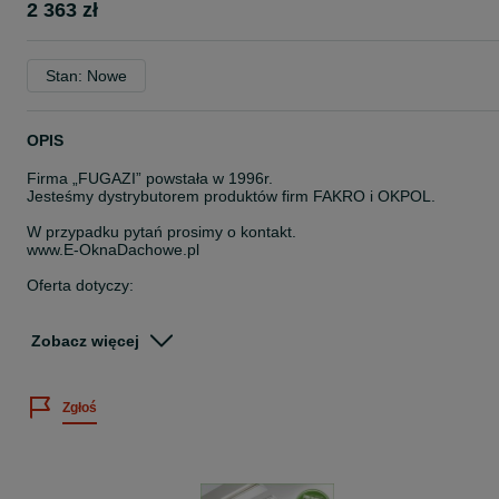
2 363 zł
Stan: Nowe
OPIS
Firma „FUGAZI” powstała w 1996r.
Jesteśmy dystrybutorem produktów firm FAKRO i OKPOL.
W przypadku pytań prosimy o kontakt.
www.E-OknaDachowe.pl
Oferta dotyczy:
Roleta zewnętrzna Fakro ARZ KOMFORT SOLAR 06 78x118 - no
model rolety, do okien standardowych FAKRO i okien FAKRO
Zobacz więcej
GREENVIEW
Cena sugerowana - 3 376,35 zł brutto
Zgłoś
NASZA CENA - 2363 zł brutto
Fakro ARZ KOMFORT Solar – roleta zasilana solarnie, sterowanie
za pomocą pilota lub przełącznika naściennego (zestaw nie zawier
sterownika). Podstawową zaletą jest funkcjonowanie bez