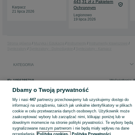
443,31 zł z Pakietem
Karpacz
Ochronnym
21 lipca 2026
Legionowo
19 lipca 2026
Strona główna
Muzyka i Edukacja
Instrumenty
Instrumenty klawiszowe
Syntezatory
Syntezatory - Dolnośląskie
Syntezatory - Karpacz
KATEGORIA
ID:
1056285710
Wyświetlenia: 
Dbamy o Twoją prywatność
My i nasi
447
partnerzy przechowujemy lub uzyskujemy dostęp do
informacji na urządzeniu, takich jak unikalne identyfikatory w plikach
Zaloguj się lub załóż konto na OLX, aby skontaktować się z t
cookie w celu przetwarzania danych osobowych. Użytkownik może
sprzedającym
zaakceptować wybory lub zarządzać nimi, klikając poniżej lub w
dowolnym momencie na stronie polityki prywatności. Te wybory będą
sygnalizowane naszym partnerom i nie będą miały wpływu na dane
Zaloguj się / Załóż konto
przeglądania.
Polityka cookies,
Polityka Prywatności