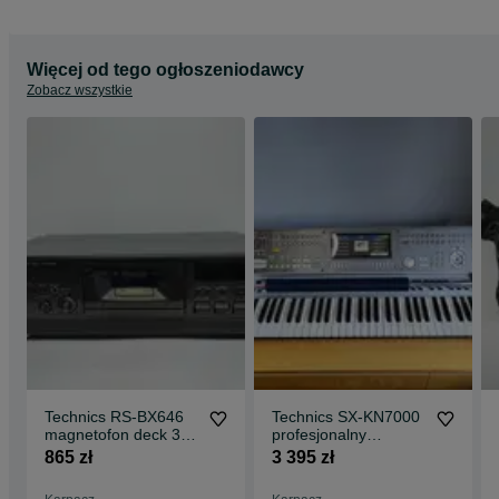
Więcej od tego ogłoszeniodawcy
Zobacz wszystkie
Technics RS-BX646
Technics SX-KN7000
magnetofon deck 3
profesjonalny
głowicowy
keyboard
865 zł
3 395 zł