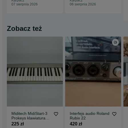
Karpacz
Karpacz
07 sierpnia 2026
06 sierpnia 2026
Zobacz też
Miditech MidiStart-3
Interfejs audio Roland
Prokeys klawiatura
Rubix 22
sterująca MIDI
225 zł
420 zł