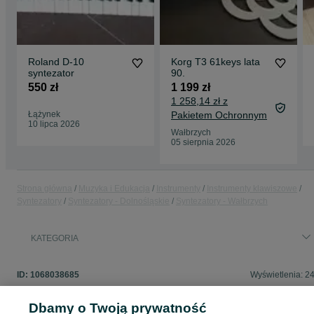
Roland D-10
Korg T3 61keys lata
syntezator
90.
550 zł
1 199 zł
1 258,14 zł z
Łążynek
Pakietem Ochronnym
10 lipca 2026
Wałbrzych
05 sierpnia 2026
Strona główna
Muzyka i Edukacja
Instrumenty
Instrumenty klawiszowe
Syntezatory
Syntezatory - Dolnośląskie
Syntezatory - Wałbrzych
KATEGORIA
ID:
1068038685
Wyświetlenia: 2
Dbamy o Twoją prywatność