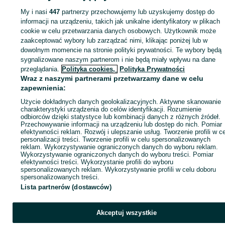
My i nasi
447
partnerzy przechowujemy lub uzyskujemy dostęp do
Zaloguj się lub załóż konto na OLX, aby skontaktować się z t
informacji na urządzeniu, takich jak unikalne identyfikatory w plikach
sprzedającym
cookie w celu przetwarzania danych osobowych. Użytkownik może
zaakceptować wybory lub zarządzać nimi, klikając poniżej lub w
dowolnym momencie na stronie polityki prywatności. Te wybory będą
Zaloguj się / Załóż konto
sygnalizowane naszym partnerom i nie będą miały wpływu na dane
przeglądania.
Polityka cookies,
Polityka Prywatności
Wraz z naszymi partnerami przetwarzamy dane w celu
Kup
zapewnienia:
Użycie dokładnych danych geolokalizacyjnych. Aktywne skanowanie
charakterystyki urządzenia do celów identyfikacji. Rozumienie
odbiorców dzięki statystyce lub kombinacji danych z różnych źródeł.
Przechowywanie informacji na urządzeniu lub dostęp do nich. Pomiar
efektywności reklam. Rozwój i ulepszanie usług. Tworzenie profili w c
personalizacji treści. Tworzenie profili w celu spersonalizowanych
reklam. Wykorzystywanie ograniczonych danych do wyboru reklam.
Wykorzystywanie ograniczonych danych do wyboru treści. Pomiar
efektywności treści. Wykorzystanie profili do wyboru
spersonalizowanych reklam. Wykorzystywanie profili w celu doboru
spersonalizowanych treści.
Lista partnerów (dostawców)
Akceptuj wszystkie