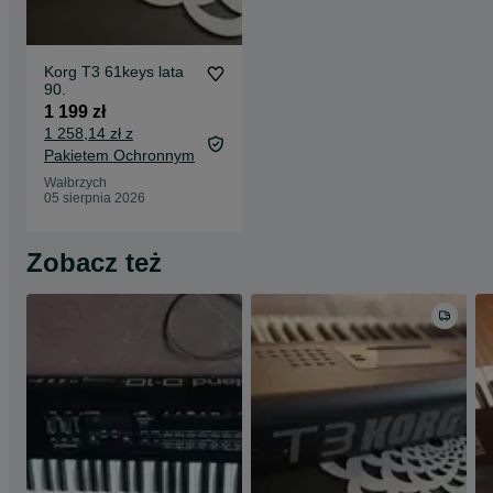
Korg T3 61keys lata
90.
1 199 zł
1 258,14 zł z
Pakietem Ochronnym
Wałbrzych
05 sierpnia 2026
Zobacz też