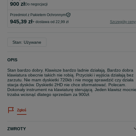
900 zł
do negocjacji
Przedmiot z Pakietem Ochronnym
945,39 zł
+ dostawa od 22,99 zł
Szczegóły ceny
Stan: Używane
OPIS
Stan bardzo dobry. Klawisze bardzo ladnie działają. Bardzo dobra
klawiatura obecnie takich nie robią. Przyciski i wyjścia działają bez
zarzutu. Nie mam dyskietki 720kb i nie mogę sprawdzić czy działa
stacja dysków. Dyskietki 2HD nie chce sformatować. Polecam.
Dokonały instrument na klawiaturę sterującą. Jeden klawisz mocnie
trzaba wcisnąć dlatego sprzedam za 900zł.
Zgłoś
ZWROTY