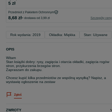
5 zł
Przedmiot z Pakietem Ochronnym
8,68 zł
+ dostawa od 3,99 zł
Szczegóły ceny
Rok wydania: 2019
Okładka: Miękka
Stan: Używane
OPIS
Witam
Stan książki dobry: rysy, zagięcia i otarcia okładki, zagięcia rogów
stron, przykurzenia brzegów stron.
Zapraszam do zakupu.
Chcesz kupić kilka przedmiotów ze wspólną wysyłką? Napisz, a
wystawię ogłoszenie na zestaw
Zgłoś
ZWROTY