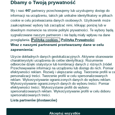
Dbamy o Twoją prywatność
My i nasi
447
partnerzy przechowujemy lub uzyskujemy dostęp do
Zaloguj się lub załóż konto na OLX, aby skontaktować się z t
informacji na urządzeniu, takich jak unikalne identyfikatory w plikach
sprzedającym
cookie w celu przetwarzania danych osobowych. Użytkownik może
zaakceptować wybory lub zarządzać nimi, klikając poniżej lub w
dowolnym momencie na stronie polityki prywatności. Te wybory będą
Zaloguj się / Załóż konto
sygnalizowane naszym partnerom i nie będą miały wpływu na dane
przeglądania.
Polityka cookies,
Polityka Prywatności
Wraz z naszymi partnerami przetwarzamy dane w celu
Wyślij wiadomość
Kup
zapewnienia:
Użycie dokładnych danych geolokalizacyjnych. Aktywne skanowanie
charakterystyki urządzenia do celów identyfikacji. Rozumienie
odbiorców dzięki statystyce lub kombinacji danych z różnych źródeł.
Przechowywanie informacji na urządzeniu lub dostęp do nich. Pomiar
efektywności reklam. Rozwój i ulepszanie usług. Tworzenie profili w c
personalizacji treści. Tworzenie profili w celu spersonalizowanych
reklam. Wykorzystywanie ograniczonych danych do wyboru reklam.
Wykorzystywanie ograniczonych danych do wyboru treści. Pomiar
efektywności treści. Wykorzystanie profili do wyboru
spersonalizowanych reklam. Wykorzystywanie profili w celu doboru
spersonalizowanych treści.
Lista partnerów (dostawców)
Akceptuj wszystkie