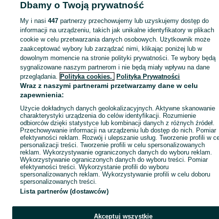
Dbamy o Twoją prywatność
pracy do pogody, gatunku trawy i rodzaju gleby.
Strona główna
Dom i Ogród
Ogród
Kosiarki
Roboty koszące
Roboty
Zarządzanie wieloma strefami.
koszące - Warmińsko-mazurskie
Roboty koszące - Elbląg
Opcjonalne oświetlenie LED umożliwiające koszenie w nocy bez
My i nasi
447
partnerzy przechowujemy lub uzyskujemy dostęp do
zagrożenia dla nocnych zwierząt.
informacji na urządzeniu, takich jak unikalne identyfikatory w plikach
Zasilany akumulatorem PowerShare, który jest kompatybilny ze
cookie w celu przetwarzania danych osobowych. Użytkownik może
KATEGORIA
wszystkimi narzędziami bezprzewodowymi WORX.
zaakceptować wybory lub zarządzać nimi, klikając poniżej lub w
Cut to Edge. Cięcie przy krawędzi znacznie zmniejsza potrzebę
dowolnym momencie na stronie polityki prywatności. Te wybory będą
korzystania z podkaszarki.
ID:
1015692277
Wyświetlenia: 
Wodoodporność IPX5 pozwala myć Vision wodą z węża
sygnalizowane naszym partnerom i nie będą miały wpływu na dane
ogrodowego.
przeglądania.
Polityka cookies,
Polityka Prywatności
Wraz z naszymi partnerami przetwarzamy dane w celu
Posiada kamerę full HD z HDR i „widzi” swoje otoczenie
Kup
zapewnienia:
Potrafi na nie reagować i dostosowuje swoje decyzje.
Użycie dokładnych danych geolokalizacyjnych. Aktywne skanowanie
charakterystyki urządzenia do celów identyfikacji. Rozumienie
Vision wykonuje i przetwarza kilkadziesiąt zdjęć na minute, analizuj
odbiorców dzięki statystyce lub kombinacji danych z różnych źródeł.
każdy obiekt w swoim polu widzenia. Dlatego warto co jakiś czas
Przechowywanie informacji na urządzeniu lub dostęp do nich. Pomiar
przetrzeć kamerę delikatną ściereczką.
efektywności reklam. Rozwój i ulepszanie usług. Tworzenie profili w c
personalizacji treści. Tworzenie profili w celu spersonalizowanych
reklam. Wykorzystywanie ograniczonych danych do wyboru reklam.
Głęboko wytrenowana sieć neuronowa Landroid Vision rozpoznaje
Wykorzystywanie ograniczonych danych do wyboru treści. Pomiar
trawę do skoszenia, przeszkody do uniknięcia i granice, których nie
efektywności treści. Wykorzystanie profili do wyboru
należy przekraczać.
spersonalizowanych reklam. Wykorzystywanie profili w celu doboru
Strefy koszenia
spersonalizowanych treści.
Lista partnerów (dostawców)
Do wyznaczenia dodatkowej strefy koszenia potrzebne są dwa dys
RFID. Oba dyski tworzą „wirtualny pomost” między strefami.
Obsesyjna dbałość o szczegóły
Akceptuj wszystkie