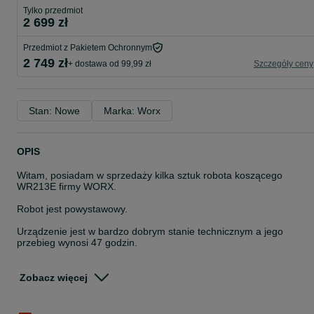
Tylko przedmiot
2 699 zł
Przedmiot z Pakietem Ochronnym
2 749 zł
+ dostawa od 99,99 zł
Szczegóły ceny
Stan: Nowe
Marka: Worx
OPIS
Witam, posiadam w sprzedaży kilka sztuk robota koszącego
WR213E firmy WORX.
Robot jest powystawowy.
Urządzenie jest w bardzo dobrym stanie technicznym a jego
przebieg wynosi 47 godzin.
Gwarancja 2 lata !
Zobacz więcej
W razie jakichkolwiek pytań zachęcam do kontaktu telefonicznego
pod numerem 60*****05