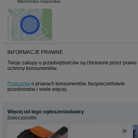
Warmińsko-mazurskie
DŁUGOŚĆ - 106 CM
SZEROKOŚĆ - 87 CM
WYSOKOŚĆ - 50 CM
POSIADAM W OFERCIE RÓWNIEŻ INNE MODELE KOSIAREK
WORX :
INFORMACJE PRAWNE
WR216E
WR208E
Twoje zakupy u przedsiębiorców są chronione przez prawo 
ochrony konsumentów.
WR206E
WR205E
Przeczytaj
 o prawach konsumentów, bezpieczeństwie 
przedmiotów i wiele więcej.
WR202E
ROBOT KOSZĄCY Landroid Vision L1300 do 1300 m²
DODATKOWO DO KAŻDEJ KOSIARKI DORZUCAM NOWY GARAŻ
Więcej od tego ogłoszeniodawcy
CHRONIĄCY PAŃSTWA KOSIARKĘ PRZED NIESPRZYJAJĄCYMI
Zobacz wszystkie
WARUNKAMI ATMOSFERYCZNYMI LUB UPALNYM SŁOŃCEM.
GARAŻ JEST KOMPATYBILNY ZE WSZYSTKIMI MODELAMI
KOSIAREK WORX VISION.